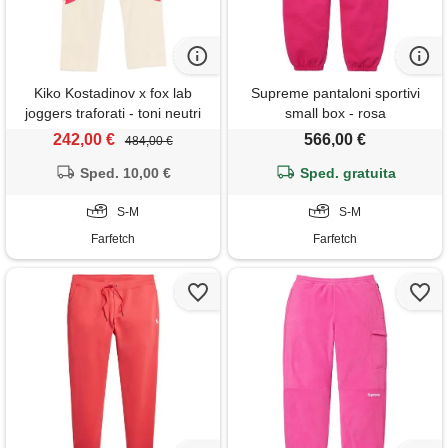
Kiko Kostadinov x fox lab
Supreme pantaloni sportivi
joggers traforati - toni neutri
small box - rosa
242,00 €
566,00 €
484,00 €
Sped. 10,00 €
Sped. gratuita
S-M
S-M
Farfetch
Farfetch