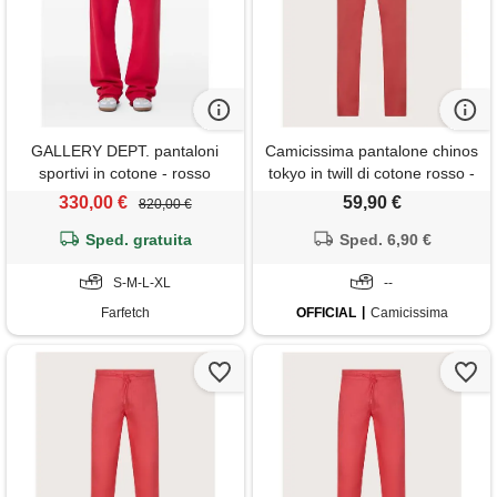
GALLERY DEPT. pantaloni
Camicissima pantalone chinos
sportivi in cotone - rosso
tokyo in twill di cotone rosso -
uomo
330,00 €
59,90 €
820,00 €
Sped. gratuita
Sped. 6,90 €
S-M-L-XL
--
Farfetch
OFFICIAL
Camicissima