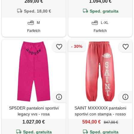
289,00 €
1.094,00 €
Sped. 18,00 €
Sped. gratuita
M
L-XL
Farfetch
Farfetch
SP5DER pantaloni sportivi
SAINT MXXXXXX pantaloni
legacy vvs - rosa
sportivi con stampa - rosso
1.027,00 €
594,00 €
847,00 €
Sped. gratuita
Sped. gratuita