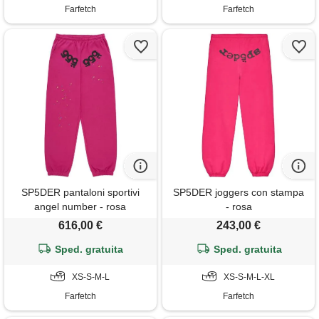
Farfetch
Farfetch
SP5DER pantaloni sportivi
SP5DER joggers con stampa
angel number - rosa
- rosa
616,00 €
243,00 €
Sped. gratuita
Sped. gratuita
XS-S-M-L
XS-S-M-L-XL
Farfetch
Farfetch