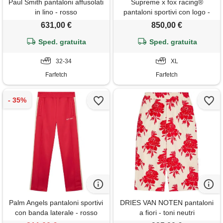
Paul Smith pantaloni affusolati
Supreme x fox racing®
in lino - rosso
pantaloni sportivi con logo -
bianco
631,00 €
850,00 €
Sped. gratuita
Sped. gratuita
32-34
XL
Farfetch
Farfetch
Palm Angels pantaloni sportivi
DRIES VAN NOTEN pantaloni
con banda laterale - rosso
a fiori - toni neutri