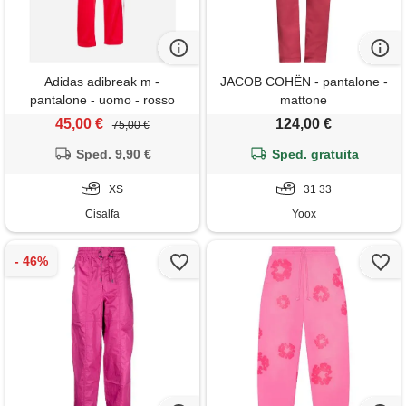
Adidas adibreak m -
JACOB COHЁN - pantalone -
pantalone - uomo - rosso
mattone
45,00 €
124,00 €
75,00 €
Sped. 9,90 €
Sped. gratuita
XS
31 33
Cisalfa
Yoox