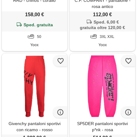
RRD - chinos - corallo
C.P. COMPANY - pantalone -
rosa antico
158,00 €
112,00 €
Sped. 6,00 €
Sped. gratuita
gratuita oltre 120,00 €
50
3XL XXL
Yoox
Yoox
Givenchy pantaloni sportivi
SP5DER pantaloni sportivi
con ricamo - rosso
p*nk - rosa