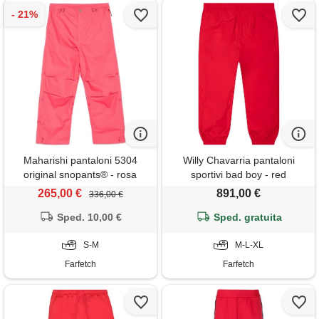
Maharishi pantaloni 5304
Willy Chavarria pantaloni
original snopants® - rosa
sportivi bad boy - red
265,00 €
891,00 €
336,00 €
Sped. 10,00 €
Sped. gratuita
S-M
M-L-XL
Farfetch
Farfetch