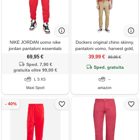
NIKE JORDAN uomo nike
Dockers original chino skinny,
jordan pantaloni essentials
pantaloni uomo, harvest gold,
34w / 32l
69,95 €
39,99 €
89,95 €
Sped. 7,90 €
Sped. gratuita
gratuita oltre 99,00 €
L S XS
--
Maxi Sport
amazon