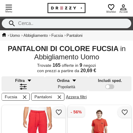
Menu
Wishlist
Accedi
›
›
›
›
Uomo
Abbigliamento
Fucsia
Pantaloni
PANTALONI DI COLORE FUCSIA
in
Abbigliamento Uomo
165
9
Trovate
offerte in
negozi
20,69 €
con prezzi a partire da
Filtra
Ordina
Includi sped.
Popolarità
Fucsia
Pantaloni
Azzera filtri