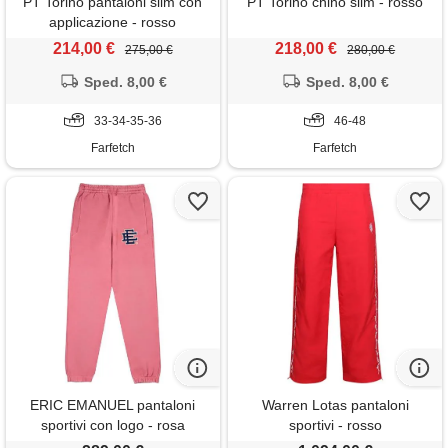
PT Torino pantaloni slim con
PT Torino chino slim - rosso
applicazione - rosso
214,00 €
218,00 €
275,00 €
280,00 €
Sped. 8,00 €
Sped. 8,00 €
33-34-35-36
46-48
Farfetch
Farfetch
ERIC EMANUEL pantaloni
Warren Lotas pantaloni
sportivi con logo - rosa
sportivi - rosso