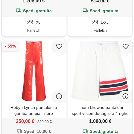
1.208,00 €
514,00 €
Sped. gratuita
Sped. gratuita
XL
L-XL
Farfetch
Farfetch
Robyn Lynch pantaloni a
Thom Browne pantaloni
gamba ampia - nero
sportivi con dettaglio a 4 righe
- bianco
250,00 €
1.080,00 €
550,00 €
Sped. 10,00 €
Sped. gratuita