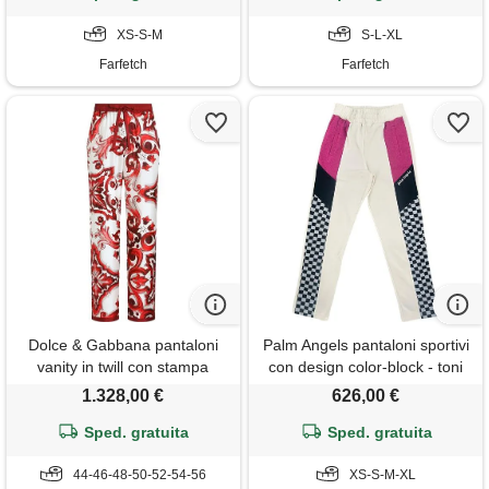
XS-S-M
S-L-XL
Farfetch
Farfetch
Dolce & Gabbana pantaloni
Palm Angels pantaloni sportivi
vanity in twill con stampa
con design color-block - toni
maioliche - bianco
neutri
1.328,00 €
626,00 €
Sped. gratuita
Sped. gratuita
44-46-48-50-52-54-56
XS-S-M-XL