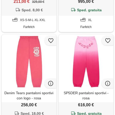
211,00 €
995,00 €
325,00 €
Sped. 8,00 €
Sped. gratuita
XS-S-M-L-XL-XXL
XL
Farfetch
Farfetch
Denim Tears pantaloni sportivi
SP5DER pantaloni sportivi -
con logo - rosa
rosa
256,00 €
616,00 €
Sped. 18,00 €
Sped. gratuita