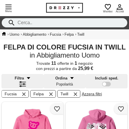
Menu
Wishlist
Accedi
›
›
›
›
›
Uomo
Abbigliamento
Fucsia
Felpa
Twill
FELPA DI COLORE FUCSIA IN TWILL
in Abbigliamento Uomo
11
1
Trovate
offerte in
negozio
25,99 €
con prezzi a partire da
Filtra
Ordina
Includi sped.
Popolarità
Fucsia
Felpa
Twill
Azzera filtri