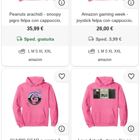
Peanuts arachidi - snoopy
Amazon gaming week -
pigro felpa con cappuccio,
joystick felpa con cappuccio,
unisex per adulti, rosa
unisex per adulti, rosa
35,99 €
26,00 €
acceso, l
acceso, xxl
Sped. gratuita
Sped. 3,99 €
L M S XL XXL
L M S XL XXL
amazon
amazon