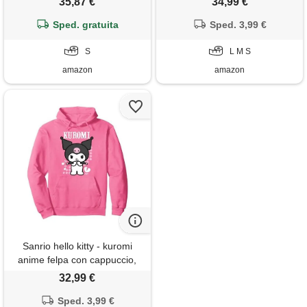
35,87 €
34,99 €
rosa acceso, s
Sped. gratuita
Sped. 3,99 €
S
L M S
amazon
amazon
Sanrio hello kitty - kuromi
anime felpa con cappuccio,
unisex per adulti, rosa
32,99 €
acceso, m
Sped. 3,99 €