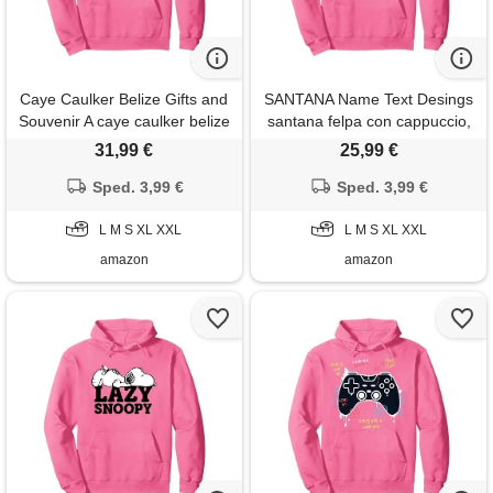
Caye Caulker Belize Gifts and
SANTANA Name Text Desings
Souvenir A caye caulker belize
santana felpa con cappuccio,
grafica t felpa con cappuccio,
unisex per adulti, rosa
31,99 €
25,99 €
unisex per adulti, rosa
acceso, xl
acceso, xl
Sped. 3,99 €
Sped. 3,99 €
L M S XL XXL
L M S XL XXL
amazon
amazon