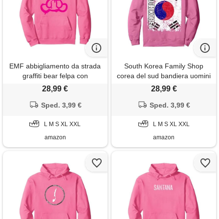
EMF abbigliamento da strada
South Korea Family Shop
graffiti bear felpa con
corea del sud bandiera uomini
cappuccio, unisex per adulti,
donne bambini corea felpa
28,99 €
28,99 €
rosa acceso, m
con cappuccio, unisex per
Sped. 3,99 €
adulti, rosa acceso, l
Sped. 3,99 €
L M S XL XXL
L M S XL XXL
amazon
amazon