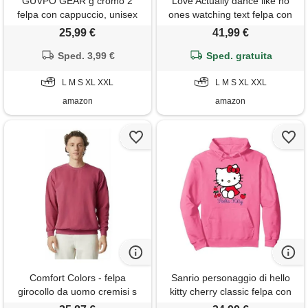
GUVPO GEAR g cromo 2
Love Actually dance like no
felpa con cappuccio, unisex
ones watching text felpa con
per adulti, rosa acceso, xxl
cappuccio, unisex per adulti,
25,99 €
41,99 €
rosa acceso, l
Sped. 3,99 €
Sped. gratuita
L M S XL XXL
L M S XL XXL
amazon
amazon
Comfort Colors - felpa
Sanrio personaggio di hello
girocollo da uomo cremisi s
kitty cherry classic felpa con
cappuccio, unisex per adulti,