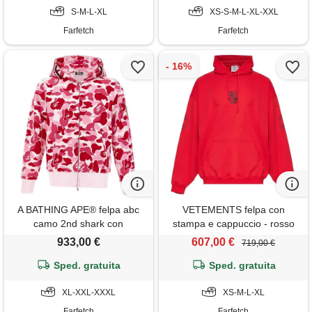
S-M-L-XL
XS-S-M-L-XL-XXL
Farfetch
Farfetch
A BATHING APE® felpa abc
VETEMENTS felpa con
camo 2nd shark con
stampa e cappuccio - rosso
cappuccio - rosa
933,00 €
607,00 €
719,00 €
Sped. gratuita
Sped. gratuita
XL-XXL-XXXL
XS-M-L-XL
Farfetch
Farfetch