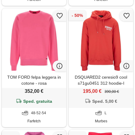
TOM FORD felpa leggera in
DSQUARED2 ceresio9 cool
cotone - rosa
s71gu0451 312 hoodie-l
352,00 €
195,00 €
390,00 €
Sped. gratuita
Sped. 5,00 €
48-52-54
L
Farfetch
Murbes