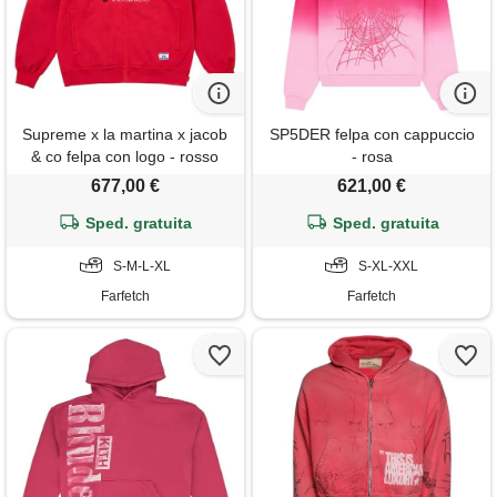
Supreme x la martina x jacob
SP5DER felpa con cappuccio
& co felpa con logo - rosso
- rosa
677,00 €
621,00 €
Sped. gratuita
Sped. gratuita
S-M-L-XL
S-XL-XXL
Farfetch
Farfetch