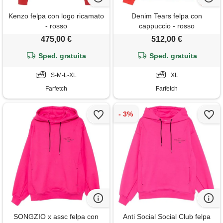
Kenzo felpa con logo ricamato
Denim Tears felpa con
- rosso
cappuccio - rosso
475,00 €
512,00 €
Sped. gratuita
Sped. gratuita
S-M-L-XL
XL
Farfetch
Farfetch
SONGZIO x assc felpa con
Anti Social Social Club felpa