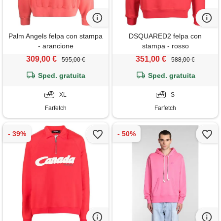
Palm Angels felpa con stampa
DSQUARED2 felpa con
- arancione
stampa - rosso
309,00 €
351,00 €
595,00 €
588,00 €
Sped. gratuita
Sped. gratuita
XL
S
Farfetch
Farfetch