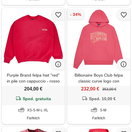
Purple Brand felpa hwt "red"
Billionaire Boys Club felpa
in pile con cappuccio - rosso
classic curve logo con
cappuccio - rosa
204,00 €
232,00 €
353,00 €
Sped. gratuita
Sped. 10,00 €
XS-S-M-L-XL
S-M
Farfetch
Farfetch