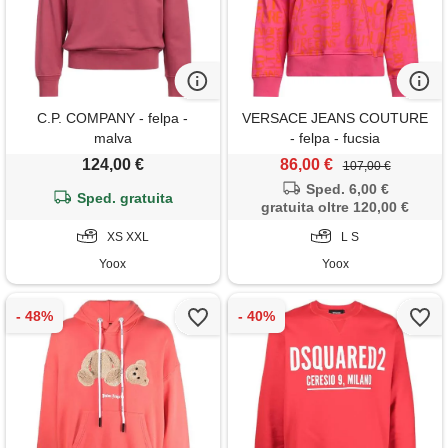
C.P. COMPANY - felpa -
VERSACE JEANS COUTURE
malva
- felpa - fucsia
124,00 €
86,00 €
107,00 €
Sped. 6,00 €
Sped. gratuita
gratuita oltre 120,00 €
XS XXL
L S
Yoox
Yoox