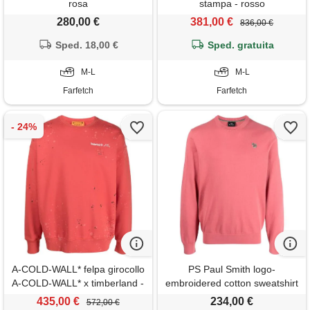
rosa
stampa - rosso
280,00 €
381,00 €
836,00 €
Sped. 18,00 €
Sped. gratuita
M-L
M-L
Farfetch
Farfetch
A-COLD-WALL* felpa girocollo
PS Paul Smith logo-
A-COLD-WALL* x timberland -
embroidered cotton sweatshirt
rosso
- rosa
435,00 €
234,00 €
572,00 €