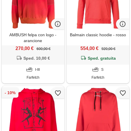
AMBUSH felpa con logo -
Balmain classic hoodie - rosso
arancione
270,00 €
554,00 €
600,00 €
920,00 €
Sped. 10,00 €
Sped. gratuita
I-III
S
Farfetch
Farfetch