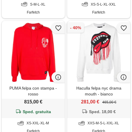
S-M-L-XL
XS-S-L-XL-XXL
Farfetch
Farfetch
PUMA felpa con stampa -
Haculla felpa nyc drama
rosso
mouth - bianco
815,00 €
281,00 €
465,00 €
Sped. gratuita
Sped. 18,00 €
XS-XXL-XL-M
XXS-M-S-L-XXL-XL
Farfetch
Farfetch