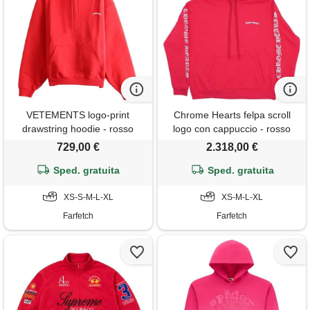
VETEMENTS logo-print
Chrome Hearts felpa scroll
drawstring hoodie - rosso
logo con cappuccio - rosso
729,00 €
2.318,00 €
Sped. gratuita
Sped. gratuita
XS-S-M-L-XL
XS-M-L-XL
Farfetch
Farfetch