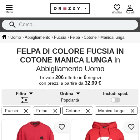
Menu
Wishlist
Accedi
›
›
›
›
›
›
Uomo
Abbigliamento
Fucsia
Felpa
Cotone
Manica lunga
FELPA DI COLORE FUCSIA IN
COTONE MANICA LUNGA
in
Abbigliamento Uomo
206
6
Trovate
offerte in
negozi
32,99 €
con prezzi a partire da
Filtra
Ordina
Includi sped.
Popolarità
Fucsia
Felpa
Cotone
Manica lunga