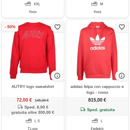
XXL
M
Yoox
Yoox
AUTRY logo sweatshirt
adidas felpa con cappuccio e
logo - rosso
72,00 €
815,00 €
145,00 €
Sped. 6,00 €
Sped. gratuita
gratuita oltre 300,00 €
L S
L
T.Luxy
Farfetch