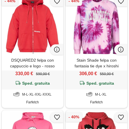
DSQUARED2 felpa con
Stain Shade felpa con
cappuccio e logo - rosso
fantasia tie dye x hiroshi
fujiwara - rosa
330,00 €
306,00 €
590,00 €
550,00 €
Sped. gratuita
Sped. gratuita
M-L-XL-XXL-XXXL
M-L-XL
Farfetch
Farfetch