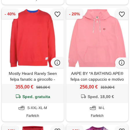
Mostly Heard Rarely Seen
AAPE BY *A BATHING APE®
felpa fanatic a girocollo -
felpa con cappuccio e motivo
rosso
cuore - rosa
355,00 €
256,00 €
589,00 €
319,00 €
Sped. gratuita
Sped. 18,00 €
S-XXL-XL-M
M-L
Farfetch
Farfetch