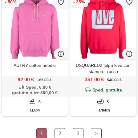
AUTRY cotton hoodie
DSQUARED2 felpa love con
stampa - rosso
92,00 €
351,00 €
185,00 €
540,00 €
Sped. 6,00 €
Sped. gratuita
gratuita oltre 300,00 €
S
S
T.Luxy
Farfetch
1
2
3
>