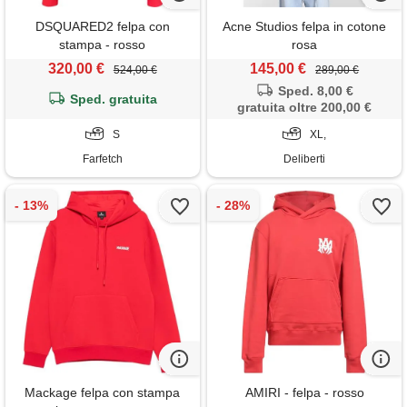
DSQUARED2 felpa con
Acne Studios felpa in cotone
stampa - rosso
rosa
320,00 €
145,00 €
524,00 €
289,00 €
Sped. 8,00 €
Sped. gratuita
gratuita oltre 200,00 €
S
XL,
Farfetch
Deliberti
Mackage felpa con stampa
AMIRI - felpa - rosso