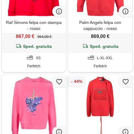
Raf Simons felpa con stampa
Palm Angels felpa con
- rosso
cappuccio - rosso
867,00 €
869,00 €
964,00 €
Sped. gratuita
Sped. gratuita
XS
L-XL-XXL
Farfetch
Farfetch