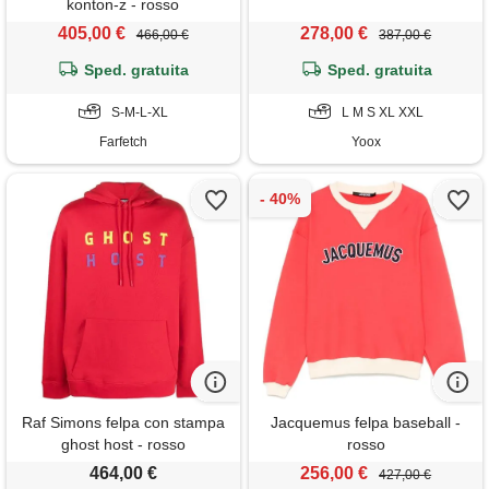
konton-z - rosso
405,00 €
278,00 €
466,00 €
387,00 €
Sped. gratuita
Sped. gratuita
S-M-L-XL
L M S XL XXL
Farfetch
Yoox
Raf Simons felpa con stampa
Jacquemus felpa baseball -
ghost host - rosso
rosso
464,00 €
256,00 €
427,00 €