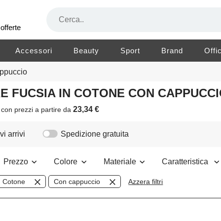
offerte
Accessori
Beauty
Sport
Brand
Offi
ppuccio
ORE FUCSIA IN COTONE CON CAPPUCC
23,34 €
i
con prezzi a partire da
i arrivi
Spedizione gratuita
Prezzo
Colore
Materiale
Caratteristica
Cotone
Con cappuccio
Azzera filtri