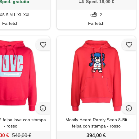
Sped. gratuita
Sped. 18,00 €
XS-S-M-L-XL-XXL
2
Farfetch
Farfetch
felpa love con stampa
Mostly Heard Rarely Seen 8-Bit
- rosso
felpa con stampa - rosso
00 €
540,00 €
394,00 €