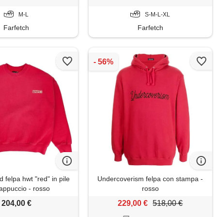
M-L
S-M-L-XL
Farfetch
Farfetch
 felpa hwt "red" in pile
Undercoverism felpa con stampa -
appuccio - rosso
rosso
204,00 €
229,00 €
518,00 €