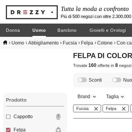
Tutta la moda a confronto
Più di 500 negozi con oltre 2.300.000 
Donna
Uomo
Bambino
Gioielli e Orologi
›
›
›
›
›
›
Uomo
Abbigliamento
Fucsia
Felpa
Cotone
Con ca
FELPA DI COL
160
8
Trovate
offerte in
negoz
Sconti
Nuov
Brand
Taglia
Prodotto
Fucsia
Felpa
Cappotto
Felpa