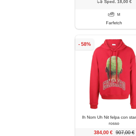
Sped. 18,00 €
M
Farfetch
Ih Nom Uh Nit felpa con st
rosso
384,00 €
907,00 €