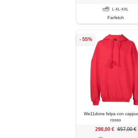
L-XL-XXL
Farfetch
We11done felpa con cappuc
rosso
298,00 €
657,00 €