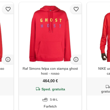
sso
Raf Simons felpa con stampa ghost
NIKE uo
host - rosso
ca
464,00 €
Sped. gratuita
gratu
S-M-L
Farfetch