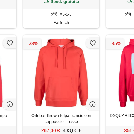
Sped. gratuita
XS-S-L
Farfetch
ampa -
Orlebar Brown felpa francis con
DSQUARED2 
cappuccio - rosso
267,00 €
433,00 €
351,