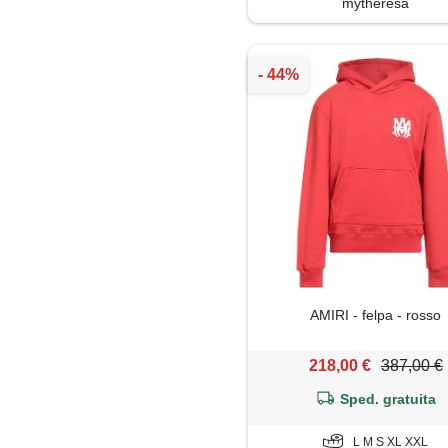
mytheresa
AMIRI - felpa - rosso
218,00 €
387,00 €
Sped. gratuita
L M S XL XXL