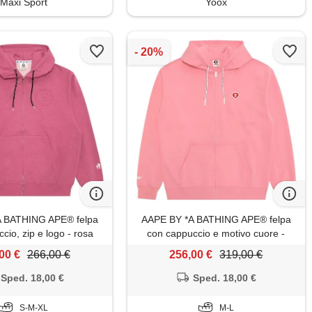
Maxi Sport
Yoox
A BATHING APE® felpa
AAPE BY *A BATHING APE® felpa
cio, zip e logo - rosa
con cappuccio e motivo cuore -
rosa
00 €
266,00 €
256,00 €
319,00 €
Sped. 18,00 €
Sped. 18,00 €
S-M-XL
M-L