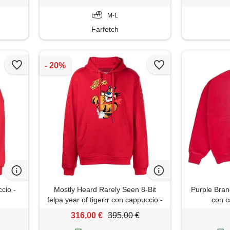
M-L
Farfetch
cio -
Mostly Heard Rarely Seen 8-Bit
Purple Brand
felpa year of tigerrr con cappuccio -
con c
rosso
316,00 €
395,00 €