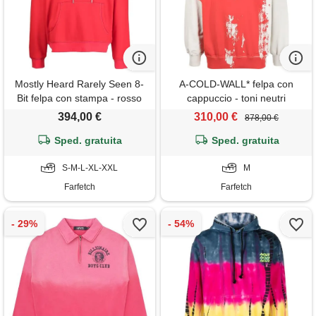
Mostly Heard Rarely Seen 8-
A-COLD-WALL* felpa con
Bit felpa con stampa - rosso
cappuccio - toni neutri
394,00 €
310,00 €
878,00 €
Sped. gratuita
Sped. gratuita
S-M-L-XL-XXL
M
Farfetch
Farfetch