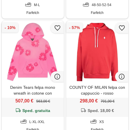
M-L
48-50-52-54
Farfetch
Farfetch
Denim Tears felpa mono
COUNTY OF MILAN felpa con
wreath in cotone con
cappuccio - rosso
cappuccio - rosa
507,00 €
298,00 €
563,00 €
701,00 €
Sped. gratuita
Sped. 18,00 €
L-XL-XXL
XS
Farfetch
Farfetch