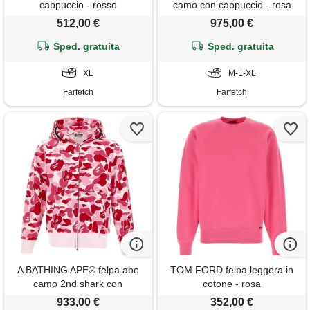
cappuccio - rosso
camo con cappuccio - rosa
512,00 €
975,00 €
Sped. gratuita
Sped. gratuita
XL
M-L-XL
Farfetch
Farfetch
A BATHING APE® felpa abc
TOM FORD felpa leggera in
camo 2nd shark con
cotone - rosa
cappuccio - rosa
933,00 €
352,00 €