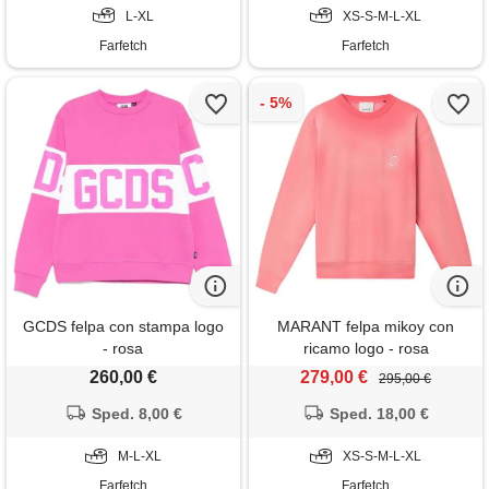
L-XL
XS-S-M-L-XL
Farfetch
Farfetch
GCDS felpa con stampa logo
MARANT felpa mikoy con
- rosa
ricamo logo - rosa
260,00 €
279,00 €
295,00 €
Sped. 8,00 €
Sped. 18,00 €
M-L-XL
XS-S-M-L-XL
Farfetch
Farfetch