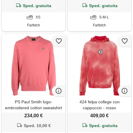
Sped. gratuita
Sped. gratuita
XS
S-M-L
Farfetch
Farfetch
PS Paul Smith logo-
424 felpa college con
embroidered cotton sweatshirt
cappuccio - rosso
- rosa
234,00 €
409,00 €
Sped. 10,00 €
Sped. gratuita