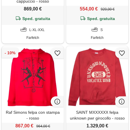
cappuccio - rosso
869,00 €
554,00 €
920,00 €
Sped. gratuita
Sped. gratuita
L-XL-XXL
S
Farfetch
Farfetch
Raf Simons felpa con stampa
SAINT MXXXXXX felpa
- rosso
unknown pwr girocollo - rosso
867,00 €
1.329,00 €
964,00 €