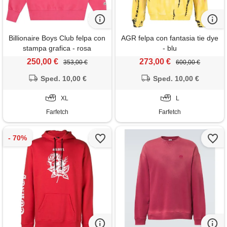
Billionaire Boys Club felpa con
AGR felpa con fantasia tie dye
stampa grafica - rosa
- blu
250,00 €
273,00 €
353,00 €
600,00 €
Sped. 10,00 €
Sped. 10,00 €
XL
L
Farfetch
Farfetch