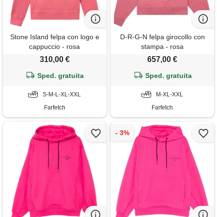
Stone Island felpa con logo e
D-R-G-N felpa girocollo con
cappuccio - rosa
stampa - rosa
310,00 €
657,00 €
Sped. gratuita
Sped. gratuita
S-M-L-XL-XXL
M-XL-XXL
Farfetch
Farfetch