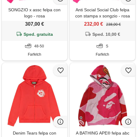
SONGZIO x assc felpa con
Anti Social Social Club felpa
logo - rosa
con stampa x songzio - rosa
307,00 €
232,00 €
238,00 €
Sped. gratuita
Sped. 10,00 €
48-50
S
Farfetch
Farfetch
Denim Tears felpa con
A BATHING APE® felpa abc