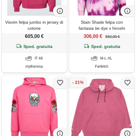
Visvim felpa jumbo in jersey di
Stain Shade felpa con
cotone
fantasia tie dye x hiroshi
fujiwara - rosa
605,00 €
306,00 €
550,00 €
Sped. gratuita
Sped. gratuita
IT 48
M-L-XL
mytheresa
Farfetch