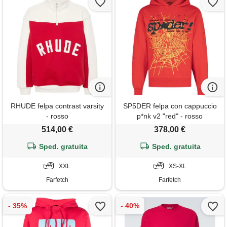
RHUDE felpa contrast varsity
SP5DER felpa con cappuccio
- rosso
p*nk v2 "red" - rosso
514,00 €
378,00 €
Sped. gratuita
Sped. gratuita
XXL
XS-XL
Farfetch
Farfetch