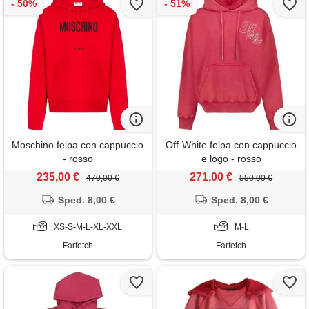
Moschino felpa con cappuccio
Off-White felpa con cappuccio
- rosso
e logo - rosso
235,00 €
271,00 €
470,00 €
550,00 €
Sped. 8,00 €
Sped. 8,00 €
XS-S-M-L-XL-XXL
M-L
Farfetch
Farfetch