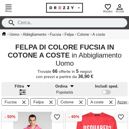
Menu
Wishlist
Accedi
›
›
›
›
›
›
Uomo
Abbigliamento
Fucsia
Felpa
Cotone
A coste
FELPA DI COLORE FUCSIA IN
COTONE A COSTE
in Abbigliamento
Uomo
66
5
Trovate
offerte in
negozi
36,90 €
con prezzi a partire da
Filtra
Ordina
Includi sped.
Popolarità
Fucsia
Felpa
Cotone
A coste
Azzera 