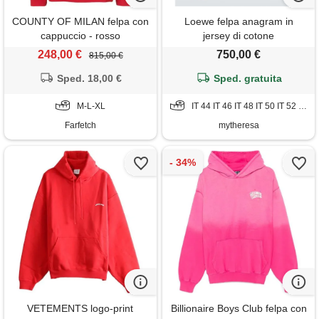
COUNTY OF MILAN felpa con
Loewe felpa anagram in
cappuccio - rosso
jersey di cotone
248,00 €
750,00 €
815,00 €
Sped. 18,00 €
Sped. gratuita
M-L-XL
IT 44 IT 46 IT 48 IT 50 IT 52 IT 54
Farfetch
mytheresa
VETEMENTS logo-print
Billionaire Boys Club felpa con