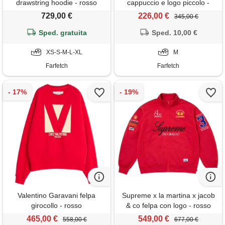
drawstring hoodie - rosso
cappuccio e logo piccolo -
rosa
729,00 €
226,00 €
345,00 €
Sped. gratuita
Sped. 10,00 €
XS-S-M-L-XL
M
Farfetch
Farfetch
Valentino Garavani felpa
Supreme x la martina x jacob
girocollo - rosso
& co felpa con logo - rosso
465,00 €
549,00 €
558,00 €
677,00 €