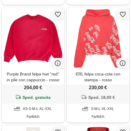
Purple Brand felpa hwt "red"
ERL felpa coca-cola con
in pile con cappuccio - rosso
stampa - rosso
204,00 €
230,00 €
Sped. gratuita
Sped. 18,00 €
XS-S-M-L-XL-XXL
S-M-L-XL-XXL
Farfetch
Farfetch