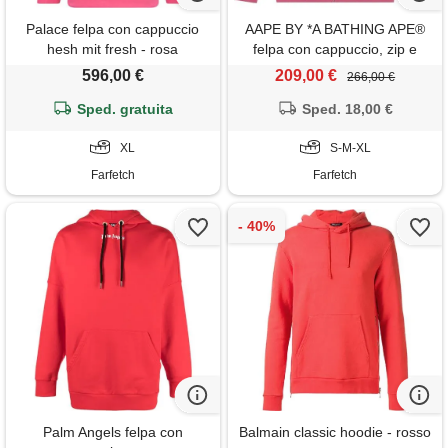
Palace felpa con cappuccio
AAPE BY *A BATHING APE®
hesh mit fresh - rosa
felpa con cappuccio, zip e
logo - rosa
596,00 €
209,00 €
266,00 €
Sped. gratuita
Sped. 18,00 €
XL
S-M-XL
Farfetch
Farfetch
Palm Angels felpa con
Balmain classic hoodie - rosso