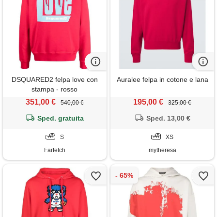
DSQUARED2 felpa love con
Auralee felpa in cotone e lana
stampa - rosso
351,00 €
195,00 €
540,00 €
325,00 €
Sped. gratuita
Sped. 13,00 €
S
XS
Farfetch
mytheresa