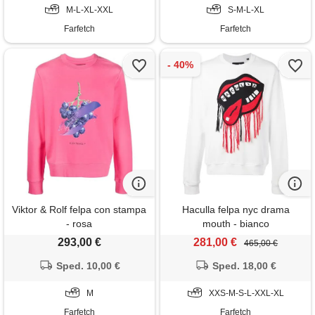
M-L-XL-XXL
S-M-L-XL
Farfetch
Farfetch
Viktor & Rolf felpa con stampa
Haculla felpa nyc drama
- rosa
mouth - bianco
293,00 €
281,00 €
465,00 €
Sped. 10,00 €
Sped. 18,00 €
M
XXS-M-S-L-XXL-XL
Farfetch
Farfetch