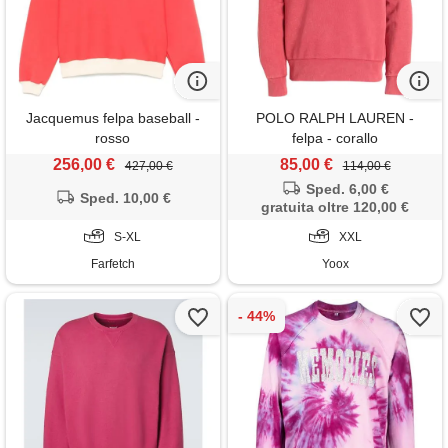
Jacquemus felpa baseball -
POLO RALPH LAUREN -
rosso
felpa - corallo
256,00 €
85,00 €
427,00 €
114,00 €
Sped. 6,00 €
Sped. 10,00 €
gratuita oltre 120,00 €
S-XL
XXL
Farfetch
Yoox