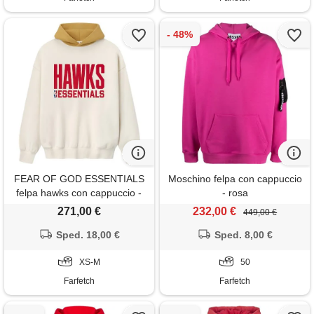
FEAR OF GOD ESSENTIALS
Moschino felpa con cappuccio
felpa hawks con cappuccio -
- rosa
toni neutri
271,00 €
232,00 €
449,00 €
Sped. 18,00 €
Sped. 8,00 €
XS-M
50
Farfetch
Farfetch