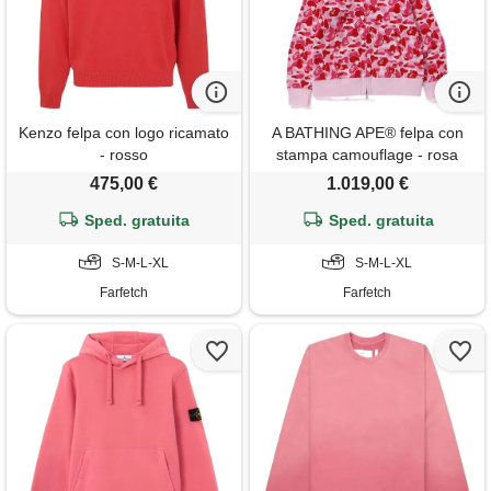
Kenzo felpa con logo ricamato
A BATHING APE® felpa con
- rosso
stampa camouflage - rosa
475,00 €
1.019,00 €
Sped. gratuita
Sped. gratuita
S-M-L-XL
S-M-L-XL
Farfetch
Farfetch