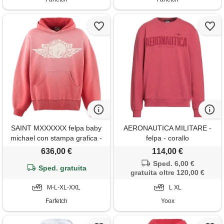
SAINT MXXXXXX felpa baby
AERONAUTICA MILITARE -
michael con stampa grafica -
felpa - corallo
rosso
636,00 €
114,00 €
Sped. 6,00 €
Sped. gratuita
gratuita oltre 120,00 €
M-L-XL-XXL
L XL
Farfetch
Yoox