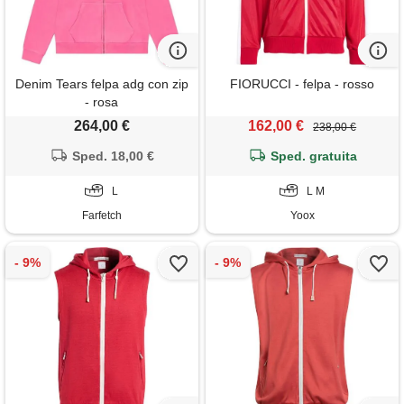
Denim Tears felpa adg con zip
FIORUCCI - felpa - rosso
- rosa
264,00 €
162,00 €
238,00 €
Sped. 18,00 €
Sped. gratuita
L
L M
Farfetch
Yoox