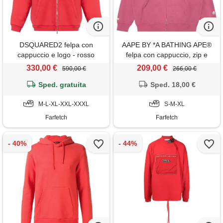
DSQUARED2 felpa con
AAPE BY *A BATHING APE®
cappuccio e logo - rosso
felpa con cappuccio, zip e
logo - rosa
330,00 €
209,00 €
590,00 €
266,00 €
Sped. gratuita
Sped. 18,00 €
M-L-XL-XXL-XXXL
S-M-XL
Farfetch
Farfetch