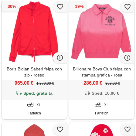
Boris Bidjan Saberi felpa con
Billionaire Boys Club felpa con
zip - rosso
stampa grafica - rosa
965,00 €
286,00 €
1.379,00 €
353,00 €
Sped. gratuita
Sped. 10,00 €
XL
XL
Farfetch
Farfetch