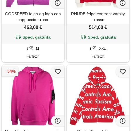
GODSPEED felpa og logo con
RHUDE felpa contrast varsity
cappuccio - rosa
- rosso
463,00 €
514,00 €
Sped. gratuita
Sped. gratuita
M
XXL
Farfetch
Farfetch