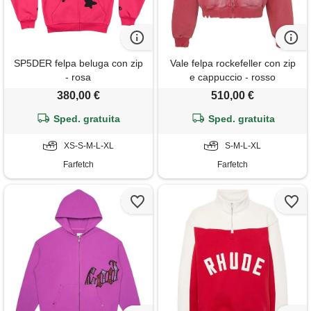
SP5DER felpa beluga con zip
Vale felpa rockefeller con zip
- rosa
e cappuccio - rosso
380,00 €
510,00 €
Sped. gratuita
Sped. gratuita
XS-S-M-L-XL
S-M-L-XL
Farfetch
Farfetch