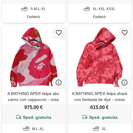
S-M-L-XL
XL-XXL-XXXL
Farfetch
Farfetch
A BATHING APE® felpa abc
A BATHING APE® felpa shark
camo con cappuccio - rosa
con fantasia tie dye - rosso
975,00 €
615,00 €
Sped. gratuita
Sped. gratuita
M-L-XL
XL