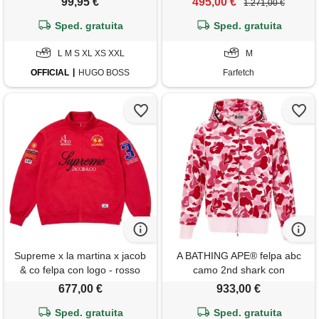
99,95 €
495,00 €
1.271,00 €
Sped. gratuita
Sped. gratuita
L M S XL XS XXL
M
OFFICIAL
HUGO BOSS
Farfetch
Supreme x la martina x jacob
A BATHING APE® felpa abc
& co felpa con logo - rosso
camo 2nd shark con
cappuccio - rosa
677,00 €
933,00 €
Sped. gratuita
Sped. gratuita