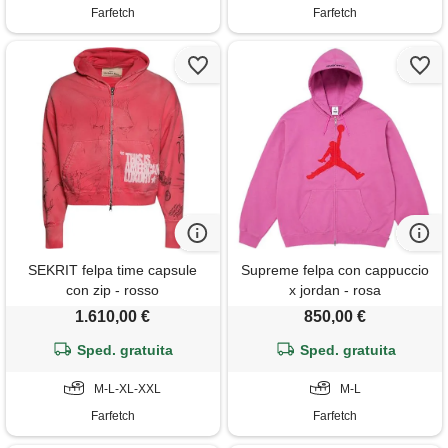
Farfetch
Farfetch
SEKRIT felpa time capsule
Supreme felpa con cappuccio
con zip - rosso
x jordan - rosa
1.610,00 €
850,00 €
Sped. gratuita
Sped. gratuita
M-L-XL-XXL
M-L
Farfetch
Farfetch