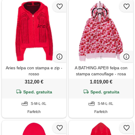
Aries felpa con stampa e zip -
A BATHING APE® felpa con
rosso
stampa camouflage - rosa
312,00 €
1.019,00 €
Sped. gratuita
Sped. gratuita
S-M-L-XL
S-M-L-XL
Farfetch
Farfetch