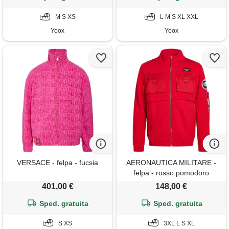
M S XS
L M S XL XXL
Yoox
Yoox
VERSACE - felpa - fucsia
AERONAUTICA MILITARE -
felpa - rosso pomodoro
401,00 €
148,00 €
Sped. gratuita
Sped. gratuita
S XS
3XL L S XL