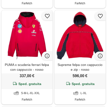
Farfetch
Farfetch
PUMA x scuderia ferrari felpa
Supreme felpa con cappuccio
con cappuccio - rosso
e zip - rosso
337,00 €
596,00 €
Sped. gratuita
Sped. gratuita
S-M-L-XL-XXL
L-XL
Farfetch
Farfetch