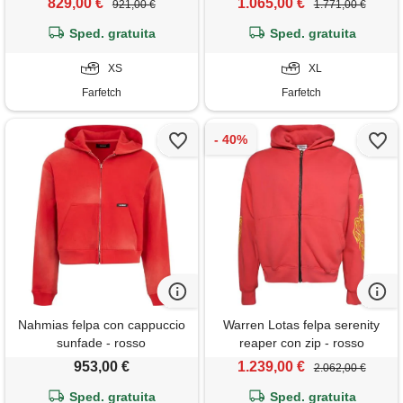
829,00 €
1.065,00 €
921,00 €
1.771,00 €
Sped. gratuita
Sped. gratuita
XS
XL
Farfetch
Farfetch
Nahmias felpa con cappuccio
Warren Lotas felpa serenity
sunfade - rosso
reaper con zip - rosso
953,00 €
1.239,00 €
2.062,00 €
Sped. gratuita
Sped. gratuita