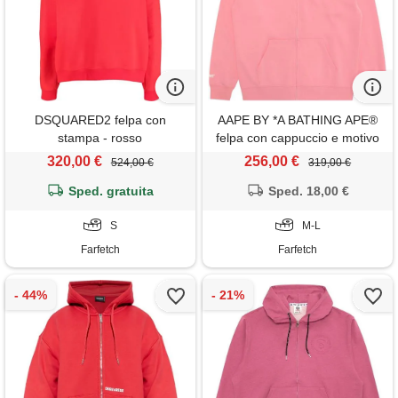
DSQUARED2 felpa con
AAPE BY *A BATHING APE®
stampa - rosso
felpa con cappuccio e motivo
cuore - rosa
320,00 €
256,00 €
524,00 €
319,00 €
Sped. gratuita
Sped. 18,00 €
S
M-L
Farfetch
Farfetch