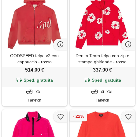
GODSPEED felpa v2 con
Denim Tears felpa con zip e
cappuccio - rosso
stampa ghirlande - rosso
514,00 €
337,00 €
Sped. gratuita
Sped. gratuita
XXL
XL-XXL
Farfetch
Farfetch