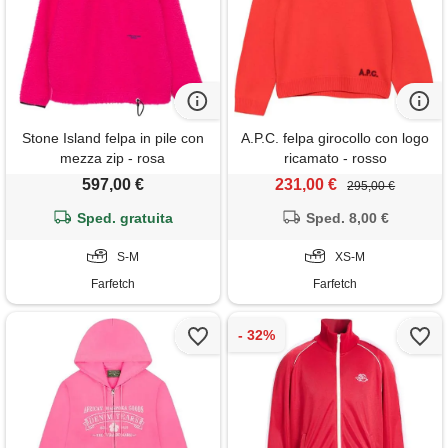
Stone Island felpa in pile con
A.P.C. felpa girocollo con logo
mezza zip - rosa
ricamato - rosso
597,00 €
231,00 €
295,00 €
Sped. gratuita
Sped. 8,00 €
S-M
XS-M
Farfetch
Farfetch