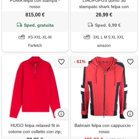
PUMA felpa con stampa -
LIAOPUFUS uomo 3d
rosso
stampato shark felpa con
cappuccio hip hop a maniche
815,00 €
26,99 €
lunghe zipper con cerniera
Sped. gratuita
mimetica moda street
Sped. 6,99 €
wear(2xl, rosa+blu)
XS-XXL-XL-M
3XL L M S XL XXL
Farfetch
amazon
HUGO felpa relaxed fit in
Balmain felpa con cappuccio -
cotone con colletto con zip,
rosso
rosso