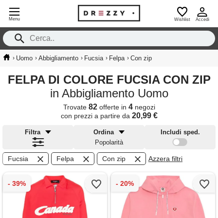
Menu
Wishlist
Accedi
›
›
›
›
›
Uomo
Abbigliamento
Fucsia
Felpa
Con zip
FELPA DI COLORE FUCSIA CON ZIP
in Abbigliamento Uomo
82
4
Trovate
offerte in
negozi
20,99 €
con prezzi a partire da
Filtra
Ordina
Includi sped.
Popolarità
Fucsia
Felpa
Con zip
Azzera filtri