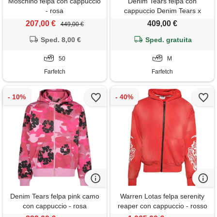
Moschino felpa con cappuccio
Denim Tears felpa con
- rosa
cappuccio Denim Tears x
arthur jafa - rosso
207,00 €
409,00 €
449,00 €
Sped. 8,00 €
Sped. gratuita
50
M
Farfetch
Farfetch
Denim Tears felpa pink camo
Warren Lotas felpa serenity
con cappuccio - rosa
reaper con cappuccio - rosso