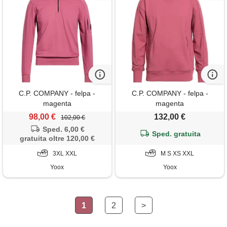
C.P. COMPANY - felpa -
C.P. COMPANY - felpa -
magenta
magenta
98,00 €
132,00 €
102,00 €
Sped. 6,00 €
Sped. gratuita
gratuita oltre 120,00 €
3XL XXL
M S XS XXL
Yoox
Yoox
1
2
>