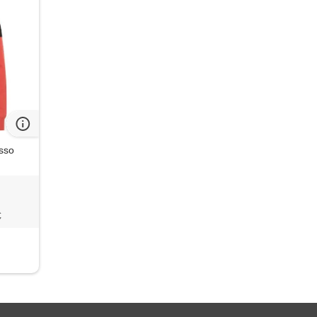
sso
€