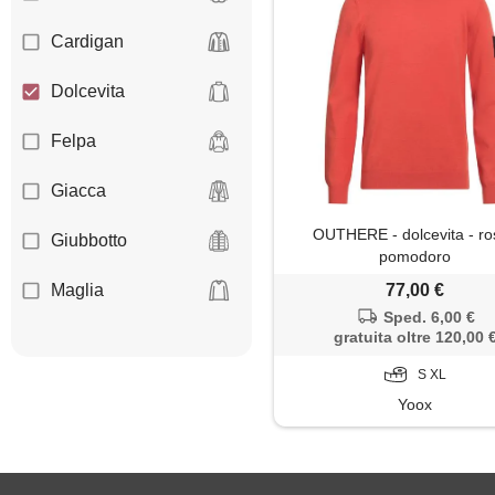
Cardigan
Dolcevita
Felpa
Giacca
OUTHERE - dolcevita - ro
Giubbotto
pomodoro
Maglia
77,00 €
Sped. 6,00 €
gratuita oltre 120,00 
Maglietta
S XL
Maglione
Yoox
Pantaloni
Piumino