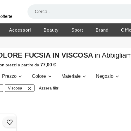
offerte
Accessori
Beauty
Sport
Brand
Offi
COLORE FUCSIA IN VISCOSA
in Abbigli
77,00 €
on prezzi a partire da
Prezzo
Colore
Materiale
Negozio
Viscosa
Azzera filtri