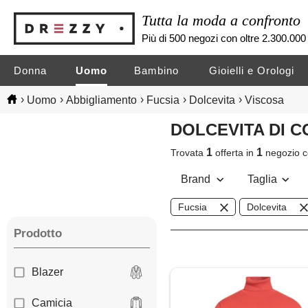
Tutta la moda a confronto
Più di 500 negozi con oltre 2.300.000 
Donna
Uomo
Bambino
Gioielli e Orologi
›
›
›
›
›
Uomo
Abbigliamento
Fucsia
Dolcevita
Viscosa
DOLCEVITA DI 
1
1
Trovata
offerta in
negozio
c
Brand
Taglia
Fucsia
Dolcevita
Prodotto
Blazer
Camicia