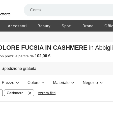
offerte
Accessori
Beauty
Sport
Brand
Offi
 COLORE FUCSIA IN CASHMERE
in Abbig
102,00 €
on prezzi a partire da
Spedizione gratuita
Prezzo
Colore
Materiale
Negozio
Cashmere
Azzera filtri