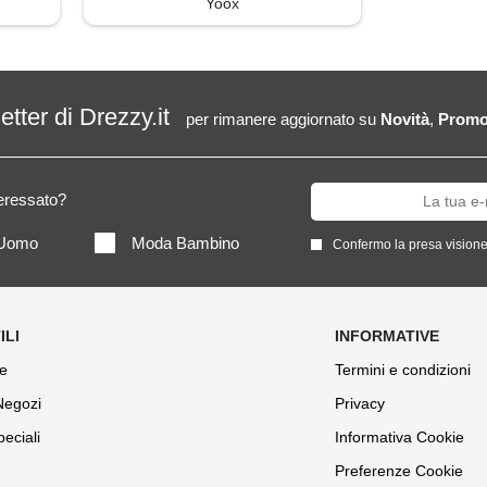
Yoox
letter di Drezzy.it
per rimanere aggiornato su
Novità
,
Promo
teressato?
Uomo
Moda Bambino
Confermo la presa visione
e
Termini e condizioni
 Negozi
Privacy
peciali
Informativa Cookie
Preferenze Cookie