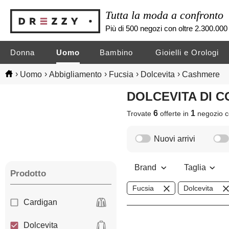
Tutta la moda a confronto
Più di 500 negozi con oltre 2.300.000 
Donna
Uomo
Bambino
Gioielli e Orologi
›
›
›
›
›
Uomo
Abbigliamento
Fucsia
Dolcevita
Cashmere
DOLCEVITA DI
6
1
Trovate
offerte in
negozio
c
Nuovi arrivi
Brand
Taglia
Prodotto
Fucsia
Dolcevita
Cardigan
Dolcevita