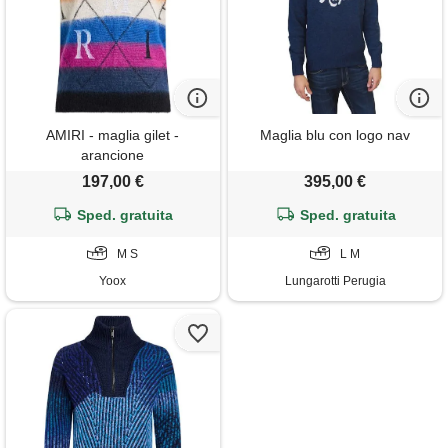
AMIRI - maglia gilet -
Maglia blu con logo nav
arancione
197,00 €
395,00 €
Sped. gratuita
Sped. gratuita
M S
L M
Yoox
Lungarotti Perugia