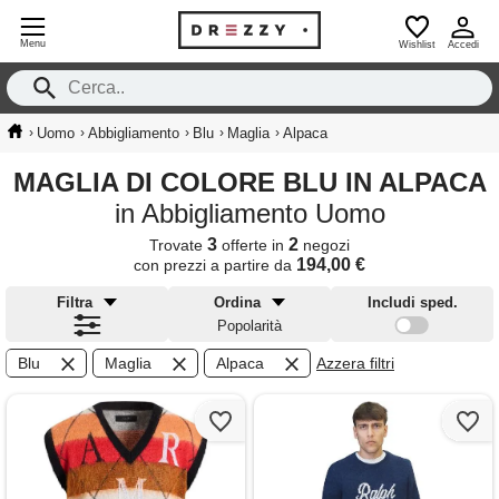
Menu
Wishlist
Accedi
›
›
›
›
›
Uomo
Abbigliamento
Blu
Maglia
Alpaca
MAGLIA DI COLORE BLU IN ALPACA
in Abbigliamento Uomo
3
2
Trovate
offerte in
negozi
194,00 €
con prezzi a partire da
Filtra
Ordina
Includi sped.
Popolarità
Blu
Maglia
Alpaca
Azzera filtri