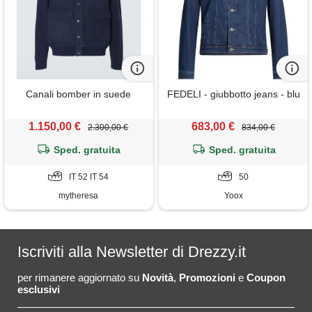
Canali bomber in suede
FEDELI - giubbotto jeans - blu
1.150,00 €
683,00 €
2.300,00 €
834,00 €
Sped. gratuita
Sped. gratuita
IT 52 IT 54
50
mytheresa
Yoox
Iscriviti alla Newsletter di Drezzy.it
per rimanere aggiornato su
Novità
,
Promozioni
e
Coupon
esclusivi