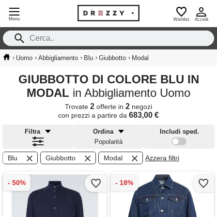
Menu
Wishlist
Accedi
›
›
›
›
›
Uomo
Abbigliamento
Blu
Giubbotto
Modal
GIUBBOTTO DI COLORE BLU IN
MODAL
in Abbigliamento Uomo
2
2
Trovate
offerte in
negozi
683,00 €
con prezzi a partire da
Filtra
Ordina
Includi sped.
Popolarità
Blu
Giubbotto
Modal
Azzera filtri