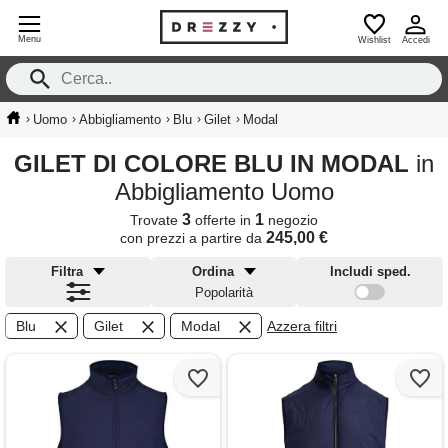
Menu
Wishlist
Accedi
›
›
›
›
›
Uomo
Abbigliamento
Blu
Gilet
Modal
GILET DI COLORE BLU IN MODAL
in
Abbigliamento Uomo
3
1
Trovate
offerte in
negozio
245,00 €
con prezzi a partire da
Filtra
Ordina
Includi sped.
Popolarità
Blu
Gilet
Modal
Azzera filtri