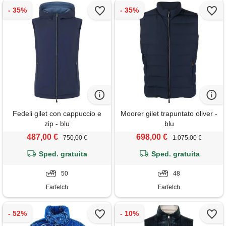
Fedeli gilet con cappuccio e
Moorer gilet trapuntato oliver -
zip - blu
blu
487,00 €
698,00 €
750,00 €
1.075,00 €
Sped. gratuita
Sped. gratuita
50
48
Farfetch
Farfetch