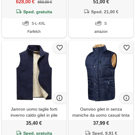
628,00 €
51,00 €
650,00 €
Sped. gratuita
Sped. 21,00 €
S-L-XXL
S
Farfetch
amazon
Jamron uomo taglie forti
Oanviso gilet in senza
inverno caldo gilet in pile
maniche da uomo casual tinta
senza maniche con collo alto
unita capispalla fodera di
35,40 €
37,99 €
giubbotto termico con
peluche ispessimento
cerniera e tasche blu marino
Sped. gratuita
antivento veste caldo collo
Sped. 9,91 €