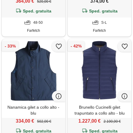
364,00 €
374,00 €
520,00 €
Sped. gratuita
Sped. gratuita
48-50
S-L
Farfetch
Farfetch
Nanamica gilet a collo alto -
Brunello Cucinelli gilet
blu
trapuntato a collo alto - blu
334,00 €
1.227,00 €
502,00 €
2.100,00 €
Sped. gratuita
Sped. gratuita