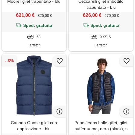
Moorer gilet trapuntato - blu
Ceccarelli gilet imbottito
trapuntato - blu
621,00 €
626,00 €
825,00 €
670,00 €
Sped. gratuita
Sped. gratuita
58
XXS-S
Farfetch
Farfetch
Canada Goose gilet con
Pepe Jeans balle gillet, gilet
applicazione - blu
puffer uomo, nero (black), s