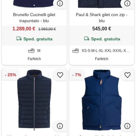
Brunello Cucinelli gilet
Paul & Shark gilet con zip -
trapuntato - blu
blu
1.289,00 €
545,00 €
1.983,00 €
Sped. gratuita
Sped. gratuita
M
XS-S-M-L-XL-XXL-XXXL-XXXXL-5XL
Farfetch
Farfetch