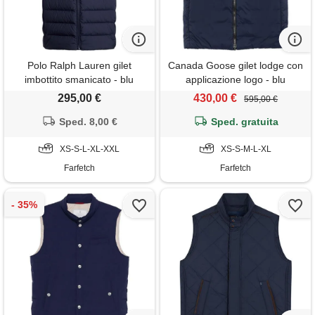
Polo Ralph Lauren gilet
Canada Goose gilet lodge con
imbottito smanicato - blu
applicazione logo - blu
295,00 €
430,00 €
595,00 €
Sped. 8,00 €
Sped. gratuita
XS-S-L-XL-XXL
XS-S-M-L-XL
Farfetch
Farfetch