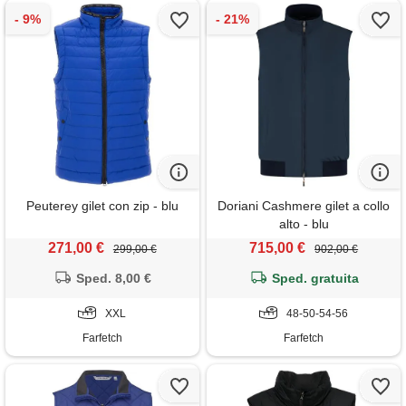
Peuterey gilet con zip - blu
Doriani Cashmere gilet a collo
alto - blu
271,00 €
715,00 €
299,00 €
902,00 €
Sped. 8,00 €
Sped. gratuita
XXL
48-50-54-56
Farfetch
Farfetch