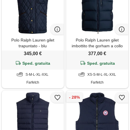
Polo Ralph Lauren gilet
Polo Ralph Lauren gilet
trapuntato - blu
imbottito the gorham a collo
alto - blu
345,00 €
377,00 €
Sped. gratuita
Sped. gratuita
S-M-L-XL-XXL
XS-S-M-L-XL-XXL
Farfetch
Farfetch