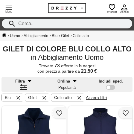
Menu
Wishlist
Accedi
›
›
›
›
›
Uomo
Abbigliamento
Blu
Gilet
Collo alto
GILET DI COLORE BLU COLLO ALTO
in Abbigliamento Uomo
73
5
Trovate
offerte in
negozi
21,50 €
con prezzi a partire da
Filtra
Ordina
Includi sped.
Popolarità
Blu
Gilet
Collo alto
Azzera filtri