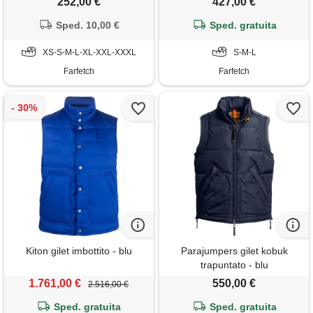
252,00 €
427,00 €
Sped. 10,00 €
Sped. gratuita
XS-S-M-L-XL-XXL-XXXL
S-M-L
Farfetch
Farfetch
Kiton gilet imbottito - blu
Parajumpers gilet kobuk
trapuntato - blu
1.761,00 €
550,00 €
2.516,00 €
Sped. gratuita
Sped. gratuita