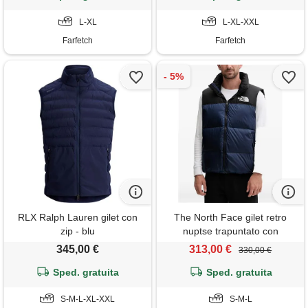
L-XL
L-XL-XXL
Farfetch
Farfetch
RLX Ralph Lauren gilet con
The North Face gilet retro
zip - blu
nuptse trapuntato con
cappuccio - blu
345,00 €
313,00 €
330,00 €
Sped. gratuita
Sped. gratuita
S-M-L-XL-XXL
S-M-L