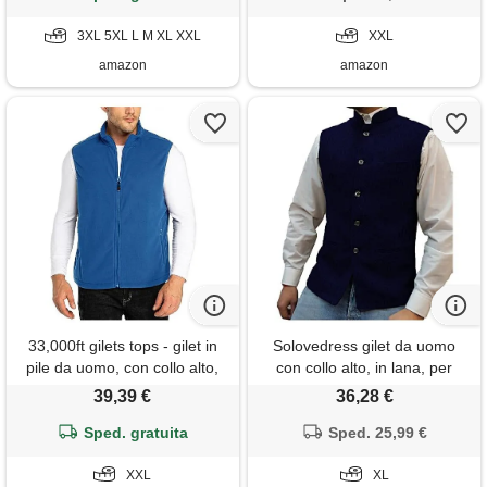
5xl
alto gilet giacca multi-tasca
3XL 5XL L M XL XXL
cardigan softshell vest b blu
XXL
xxl
amazon
amazon
33,000ft gilets tops - gilet in
Solovedress gilet da uomo
pile da uomo, con collo alto,
con collo alto, in lana, per
ultraleggero, per attività
matrimoni, blu -
39,39 €
36,28 €
all'aria aperta, senza
dunkelmarine, xl
maniche, in pile, con tasche
Sped. gratuita
Sped. 25,99 €
con chiusura lampo, blu
classico, xxl
XXL
XL