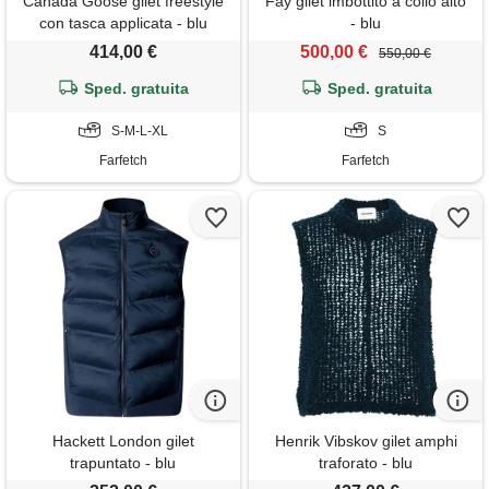
Canada Goose gilet freestyle
Fay gilet imbottito a collo alto
con tasca applicata - blu
- blu
414,00 €
500,00 €
550,00 €
Sped. gratuita
Sped. gratuita
S-M-L-XL
S
Farfetch
Farfetch
Hackett London gilet
Henrik Vibskov gilet amphi
trapuntato - blu
traforato - blu