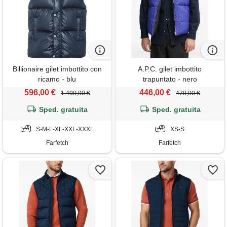
Billionaire gilet imbottito con
A.P.C. gilet imbottito
ricamo - blu
trapuntato - nero
596,00 €
446,00 €
1.490,00 €
470,00 €
Sped. gratuita
Sped. gratuita
S-M-L-XL-XXL-XXXL
XS-S
Farfetch
Farfetch