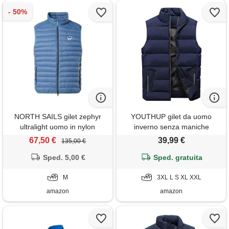
NORTH SAILS gilet zephyr
YOUTHUP gilet da uomo
ultralight uomo in nylon
inverno senza maniche
riciclato
cappotto antivento caldo
67,50 €
39,99 €
135,00 €
spesso vest, blu lhb-01, xxl
Sped. 5,00 €
Sped. gratuita
M
3XL L S XL XXL
amazon
amazon