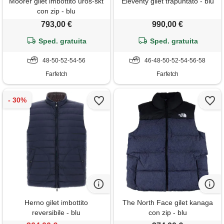
Moorer gilet imbottito uros-skt
Eleventy gilet trapuntato - blu
con zip - blu
793,00 €
990,00 €
Sped. gratuita
Sped. gratuita
48-50-52-54-56
46-48-50-52-54-56-58
Farfetch
Farfetch
Herno gilet imbottito
The North Face gilet kanaga
reversibile - blu
con zip - blu