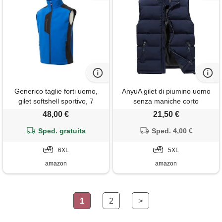
Generico taglie forti uomo,
AnyuA gilet di piumino uomo
gilet softshell sportivo, 7
senza maniche corto
colori, collo alto con zip
giubbotto giù ultraleggeri
48,00 €
21,50 €
completa, tasche multiple no
caldo blu 5xl
maxfort fino alla 7xl over size
Sped. gratuita
Sped. 4,00 €
(it, testo, 6xl, regular, regular,
blu royal)
6XL
5XL
amazon
amazon
1
2
>