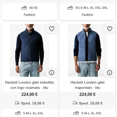
48-50
XS-S-M-L-XL-XXL-3XL
Farfetch
Farfetch
Hackett London gilet imbottito
Hackett London gilet
con logo ricamato - blu
trapuntato - blu
224,00 €
224,00 €
Sped. 18,00 €
Sped. 18,00 €
S-M-L-XL-XXL
S-M-L-XL-XXL