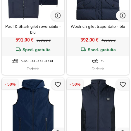
Paul & Shark gilet reversibile -
Woolrich gilet trapuntato - blu
blu
591,00 €
392,00 €
650,00 €
490,00 €
Sped. gratuita
Sped. gratuita
S-M-L-XL-XXL-XXXL
S
Farfetch
Farfetch