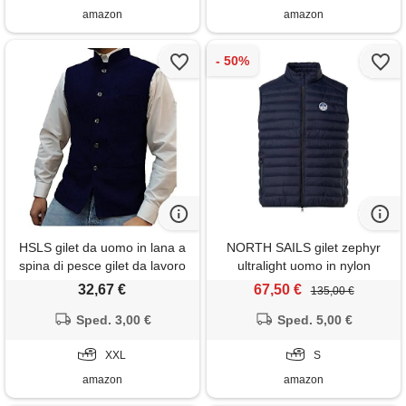
amazon
amazon
HSLS gilet da uomo in lana a
NORTH SAILS gilet zephyr
spina di pesce gilet da lavoro
ultralight uomo in nylon
in tweed con collo alto
riciclato
32,67 €
67,50 €
135,00 €
panciotto(xxl, marina militare)
Sped. 3,00 €
Sped. 5,00 €
XXL
S
amazon
amazon