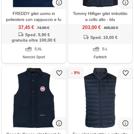
FREDDY gilet uomo in
Tommy Hilfiger gilet imbottito
poliestere con cappuccio e fu
a collo alto - blu
2tu002
37,45 €
203,00 €
74,90 €
406,00 €
Sped. 5,90 €
Sped. 10,00 €
gratuita oltre 100,00 €
S;XL
S-L
Nencini Sport
Farfetch