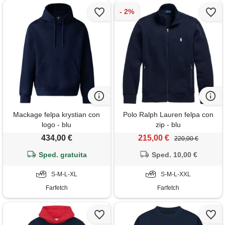
Mackage felpa krystian con
Polo Ralph Lauren felpa con
logo - blu
zip - blu
434,00 €
215,00 €
220,00 €
Sped. gratuita
Sped. 10,00 €
S-M-L-XL
S-M-L-XXL
Farfetch
Farfetch