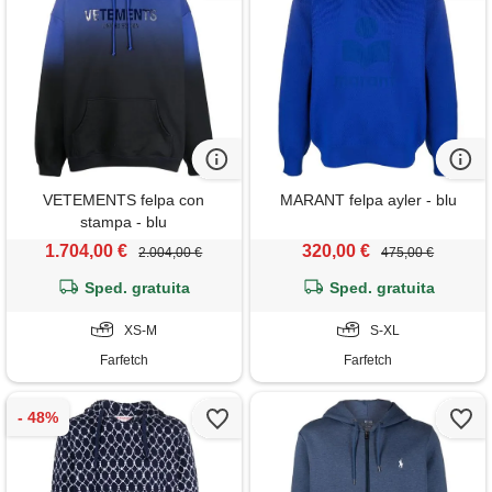
VETEMENTS felpa con
MARANT felpa ayler - blu
stampa - blu
1.704,00 €
320,00 €
2.004,00 €
475,00 €
Sped. gratuita
Sped. gratuita
XS-M
S-XL
Farfetch
Farfetch