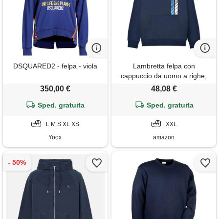
DSQUARED2 - felpa - viola
Lambretta felpa con
cappuccio da uomo a righe,
marina militare, xxl
350,00 €
48,08 €
Sped. gratuita
Sped. gratuita
L M S XL XS
XXL
Yoox
amazon