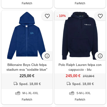
Farfetch
Farfetch
Billionaire Boys Club felpa
Polo Ralph Lauren felpa con
stadium eva "sodalite blue"
cappuccio - blu
con cappuccio
225,00 €
245,00 €
272,00 €
Sped. 18,00 €
Sped. 18,00 €
M-L-XL-XXL
S-M-L-XXL
Farfetch
Farfetch