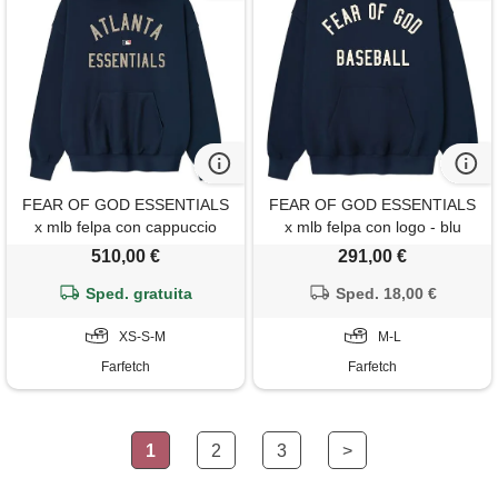
FEAR OF GOD ESSENTIALS
FEAR OF GOD ESSENTIALS
x mlb felpa con cappuccio
x mlb felpa con logo - blu
braves - blu
510,00 €
291,00 €
Sped. gratuita
Sped. 18,00 €
XS-S-M
M-L
Farfetch
Farfetch
1
2
3
>