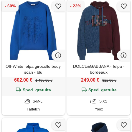
Off-White felpa girocollo body
DOLCE&GABBANA - felpa -
scan - blu
bordeaux
602,00 €
249,00 €
1.495,00 €
322,00 €
Sped. gratuita
Sped. gratuita
S-M-L
S XS
Farfetch
Yoox