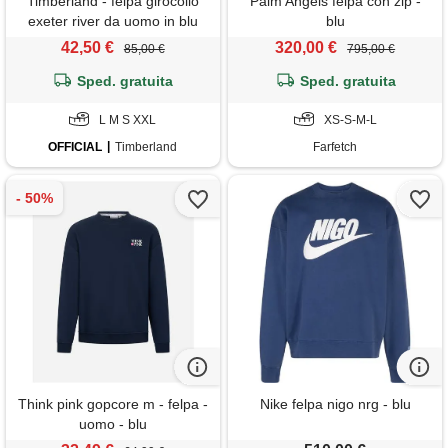
Timberland - felpa girocollo
Palm Angels felpa con zip -
exeter river da uomo in blu
blu
scuro, uomo, blu, taglia: m
42,50 €
320,00 €
85,00 €
795,00 €
Sped. gratuita
Sped. gratuita
L M S XXL
XS-S-M-L
OFFICIAL
Timberland
Farfetch
Think pink gopcore m - felpa -
Nike felpa nigo nrg - blu
uomo - blu