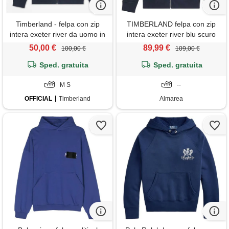
Timberland - felpa con zip
TIMBERLAND felpa con zip
intera exeter river da uomo in
intera exeter river blu scuro
blu scuro, uomo, blu, taglia: m
50,00 €
89,99 €
100,00 €
109,00 €
Sped. gratuita
Sped. gratuita
M S
--
OFFICIAL
Timberland
Almarea