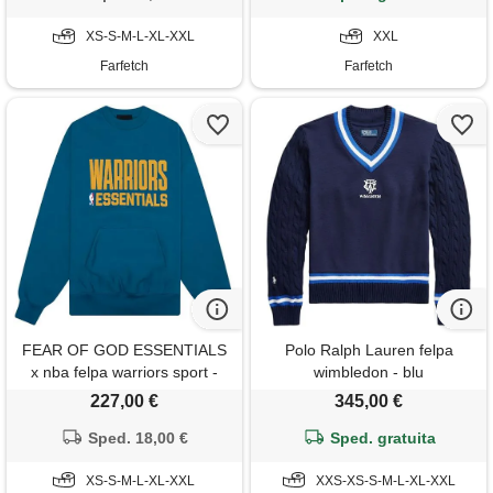
XS-S-M-L-XL-XXL
XXL
Farfetch
Farfetch
FEAR OF GOD ESSENTIALS
Polo Ralph Lauren felpa
x nba felpa warriors sport -
wimbledon - blu
blu
227,00 €
345,00 €
Sped. 18,00 €
Sped. gratuita
XS-S-M-L-XL-XXL
XXS-XS-S-M-L-XL-XXL