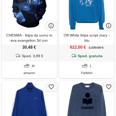
CHENMA - felpa da uomo in
Off-White felpa script mary -
eva evangelion 3d con
blu
cappuccio e tasca colore 4 m
30,48 €
622,00 €
1.239,00 €
Sped. 3,99 €
Sped. gratuita
M
L
amazon
Farfetch