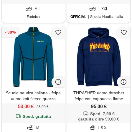
M-L
L XXL
Farfetch
OFFICIAL
Scuola Nautica Italiana
Scuola nautica italiana - felpa
THRASHER uomo thrasher
uomo knit fleece quarzo
felpa con cappuccio flame
logo
53,00 €
95,00 €
86,00 €
Sped. 7,90 €
Sped. gratuita
gratuita oltre 99,00 €
M
L S XL