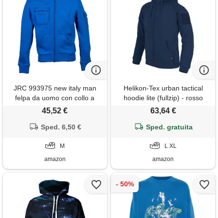
JRC 993975 new italy man
Helikon-Tex urban tactical
felpa da uomo con collo a
hoodie lite (fullzip) - rosso
lupetto chiusura zip misto
45,52 €
63,64 €
cotone poliestere tasca
portapenna portabadge blu
Sped. 6,50 €
Sped. gratuita
royal (m)
M
L XL
amazon
amazon