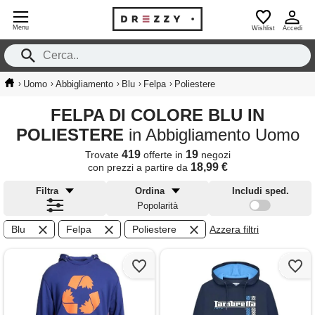
Menu
Wishlist
Accedi
›
›
›
›
›
Uomo
Abbigliamento
Blu
Felpa
Poliestere
FELPA DI COLORE BLU IN
POLIESTERE
in Abbigliamento Uomo
419
19
Trovate
offerte in
negozi
18,99 €
con prezzi a partire da
Filtra
Ordina
Includi sped.
Popolarità
Blu
Felpa
Poliestere
Azzera filtri