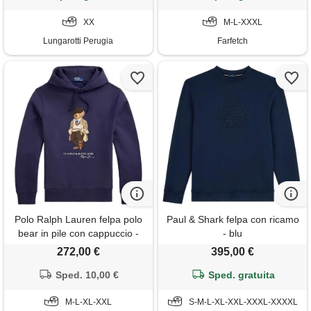
XX
M-L-XXXL
Lungarotti Perugia
Farfetch
Polo Ralph Lauren felpa polo
Paul & Shark felpa con ricamo
bear in pile con cappuccio -
- blu
blu
272,00 €
395,00 €
Sped. 10,00 €
Sped. gratuita
M-L-XL-XXL
S-M-L-XL-XXL-XXXL-XXXXL