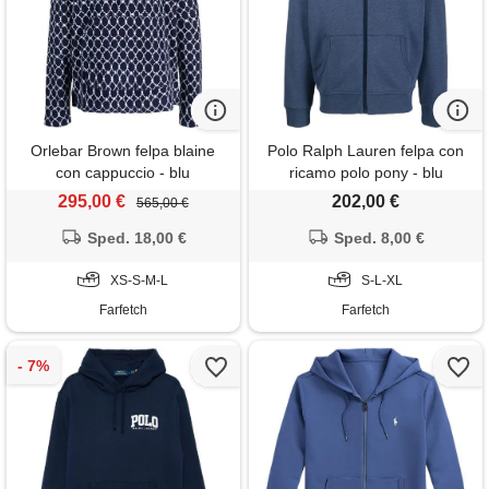
Orlebar Brown felpa blaine
Polo Ralph Lauren felpa con
con cappuccio - blu
ricamo polo pony - blu
295,00 €
202,00 €
565,00 €
Sped. 18,00 €
Sped. 8,00 €
XS-S-M-L
S-L-XL
Farfetch
Farfetch