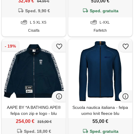
32,49 €
510,00 €
64,99 €
Sped. 9,90 €
Sped. gratuita
L S XL XS
L-XXL
Cisalfa
Farfetch
AAPE BY *A BATHING APE®
Scuola nautica italiana - felpa
felpa con zip e logo - blu
uomo knit fleece blu
254,00 €
55,00 €
315,00 €
Sped. 18,00 €
Sped. gratuita