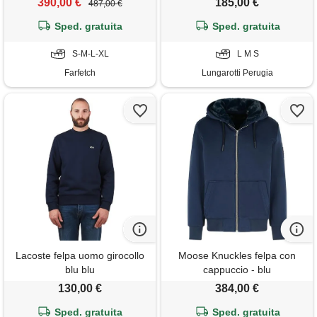
390,00 €
185,00 €
487,00 €
Sped. gratuita
Sped. gratuita
S-M-L-XL
L M S
Farfetch
Lungarotti Perugia
Lacoste felpa uomo girocollo
Moose Knuckles felpa con
blu blu
cappuccio - blu
130,00 €
384,00 €
Sped. gratuita
Sped. gratuita