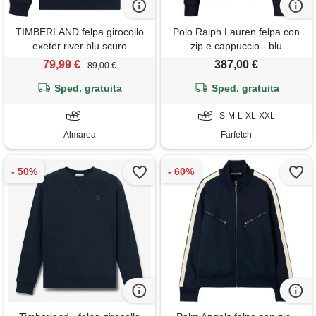
TIMBERLAND felpa girocollo
Polo Ralph Lauren felpa con
exeter river blu scuro
zip e cappuccio - blu
79,99 €
387,00 €
89,00 €
Sped. gratuita
Sped. gratuita
--
S-M-L-XL-XXL
Almarea
Farfetch