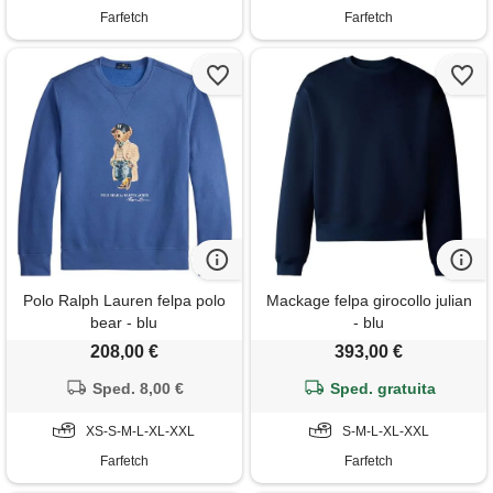
Farfetch
Farfetch
Polo Ralph Lauren felpa polo
Mackage felpa girocollo julian
bear - blu
- blu
208,00 €
393,00 €
Sped. 8,00 €
Sped. gratuita
XS-S-M-L-XL-XXL
S-M-L-XL-XXL
Farfetch
Farfetch