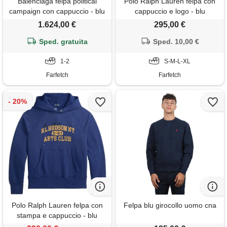
Balenciaga felpa political
Polo Ralph Lauren felpa con
campaign con cappuccio - blu
cappuccio e logo - blu
1.624,00 €
295,00 €
Sped. gratuita
Sped. 10,00 €
1-2
S-M-L-XL
Farfetch
Farfetch
Polo Ralph Lauren felpa con
Felpa blu girocollo uomo cna
stampa e cappuccio - blu