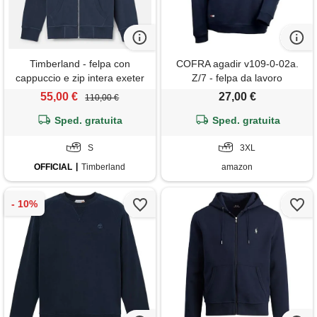
Timberland - felpa con
COFRA agadir v109-0-02a.
cappuccio e zip intera exeter
Z/7 - felpa da lavoro
river da uomo in blu scuro,
antinfortunistica taglia 3xl
55,00 €
27,00 €
110,00 €
uomo, blu, taglia: s
colore navy
Sped. gratuita
Sped. gratuita
S
3XL
OFFICIAL
Timberland
amazon