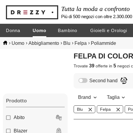
Tutta la moda a confronto
Più di 500 negozi con oltre 2.300.000 
Donna
Uomo
Bambino
Gioielli e Orologi
›
›
›
›
›
Uomo
Abbigliamento
Blu
Felpa
Poliammide
FELPA DI COLO
39
5
Trovate
offerte in
negozi
c
Second hand
Brand
Taglia
Prodotto
Blu
Felpa
Po
Abito
Blazer