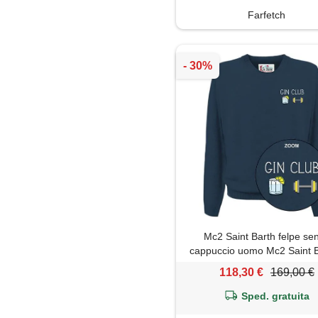
Farfetch
Mc2 Saint Barth felpe se
cappuccio uomo Mc2 Saint B
heron light embry gin club 61
118,30 €
169,00 €
Sped. gratuita