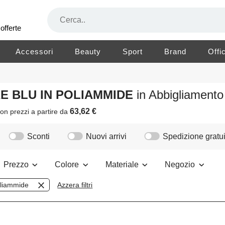
offerte
Accessori
Beauty
Sport
Brand
Offi
RE BLU IN POLIAMMIDE
in Abbigliament
63,62 €
on prezzi a partire da
Sconti
Nuovi arrivi
Spedizione gratui
Prezzo
Colore
Materiale
Negozio
liammide
Azzera filtri