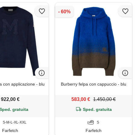
a con applicazione - blu
Burberry felpa con cappuccio - blu
922,00 €
583,00 €
1.450,00 €
Sped. gratuita
Sped. gratuita
S-M-L-XL-XXL
S
Farfetch
Farfetch