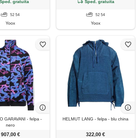
Sped. gratuita
Sped. gratuita
52 54
52 54
Yoox
Yoox
 GARAVANI - felpa -
HELMUT LANG - felpa - blu china
nero
907,00 €
322,00 €