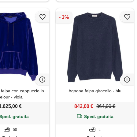
elpa con cappuccio in
Agnona felpa girocollo - blu
elour - viola
1.625,00 €
842,00 €
864,00 €
Sped. gratuita
Sped. gratuita
50
L