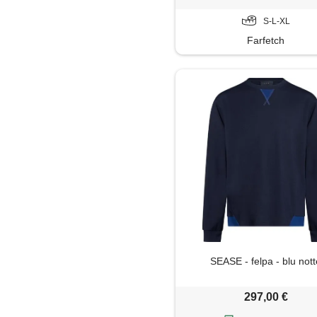
S-L-XL
Farfetch
SEASE - felpa - blu not
297,00 €