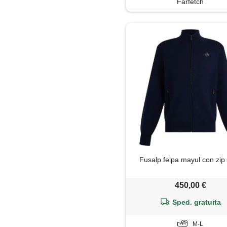
Farfetch
Soprabito
Trench
Fusalp felpa mayul con zip 
450,00 €
Sped. gratuita
M-L