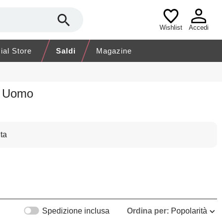
Wishlist
Accedi
cial Store
Saldi
Magazine
o Uomo
ta
Spedizione inclusa
Ordina per:
Popolarità