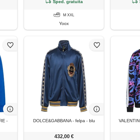
Sped. gratuita
M XXL
Yoox
E -
DOLCE&GABBANA - felpa - blu
VALENTINO
432,00 €