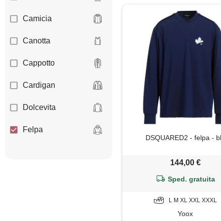
Camicia
Canotta
Cappotto
Cardigan
Dolcevita
Felpa
DSQUARED2 - felpa - b
Giacca
144,00 €
Giaccone
Sped. gratuita
Gilet
L M XL XXL XXXL
Yoox
Giubbotto