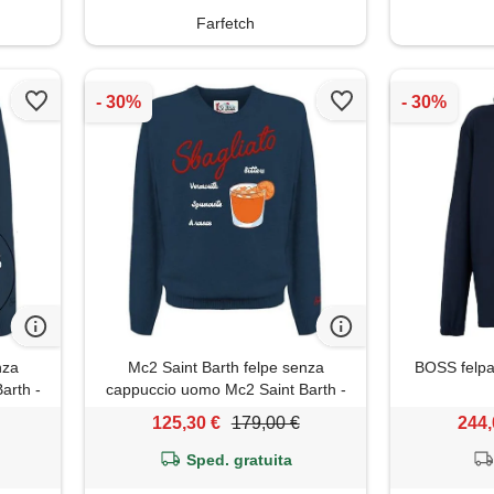
Farfetch
nza
Mc2 Saint Barth felpe senza
BOSS felpa
arth -
cappuccio uomo Mc2 Saint Barth -
 - blu
heron drink sbagliato 61 emb - blu
125,30 €
179,00 €
244,
Sped. gratuita