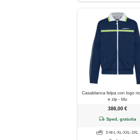
Impermeabile
Jeans
Maglia
Maglietta
Maglione
Pantaloni
Casablanca felpa con logo r
Parka
e zip - blu
386,00 €
Piumino
Sped. gratuita
Polo
S-M-L-XL-XXL-3XL
Shorts