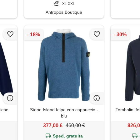
XL XXL
Antropos Boutique
niche
Stone Island felpa con cappuccio -
Tombolini fe
blu
377,00 €
460,00 €
826,0
Sped. gratuita