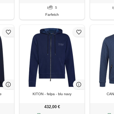
S
Farfetch
te
KITON - felpa - blu navy
CANA
432,00 €