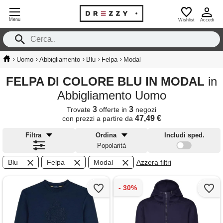
Menu
Wishlist
Accedi
›
›
›
›
›
Uomo
Abbigliamento
Blu
Felpa
Modal
FELPA DI COLORE BLU IN MODAL
in
Abbigliamento Uomo
3
3
Trovate
offerte in
negozi
47,49 €
con prezzi a partire da
Filtra
Ordina
Includi sped.
Popolarità
Blu
Felpa
Modal
Azzera filtri