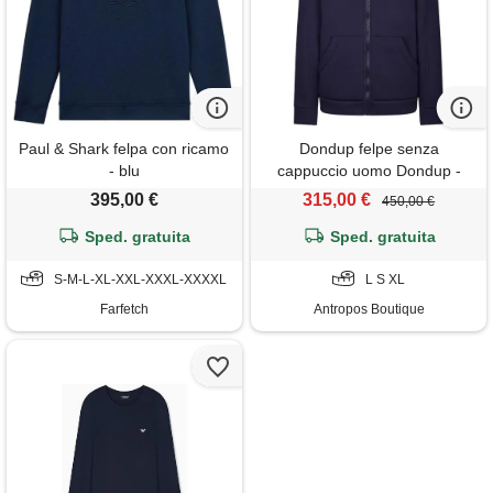
Paul & Shark felpa con ricamo
Dondup felpe senza
- blu
cappuccio uomo Dondup -
felpa - blu
395,00 €
315,00 €
450,00 €
Sped. gratuita
Sped. gratuita
S-M-L-XL-XXL-XXXL-XXXXL
L S XL
Farfetch
Antropos Boutique