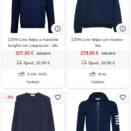
120% Lino felpa a maniche
120% Lino felpa con ricamo -
lunghe con cappuccio - blu
blu
207,00 €
279,00 €
228,00 €
345,00 €
Sped. 10,00 €
Sped. 10,00 €
S-XXL-XXXL
M-XL
Farfetch
Farfetch