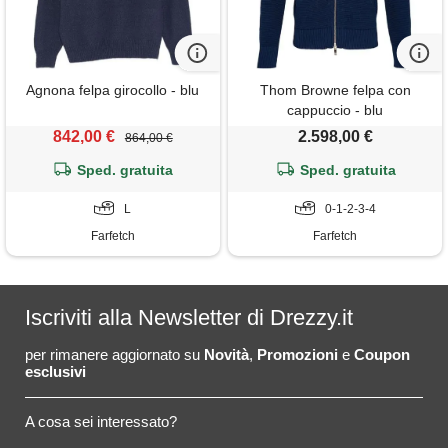
Agnona felpa girocollo - blu
Thom Browne felpa con
cappuccio - blu
842,00 €
2.598,00 €
864,00 €
Sped. gratuita
Sped. gratuita
L
0-1-2-3-4
Farfetch
Farfetch
Iscriviti alla Newsletter di Drezzy.it
per rimanere aggiornato su
Novità
,
Promozioni
e
Coupon
esclusivi
A cosa sei interessato?