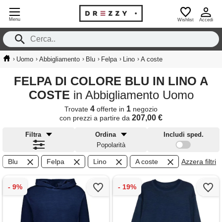
Menu
Wishlist
Accedi
›
›
›
›
›
›
Uomo
Abbigliamento
Blu
Felpa
Lino
A coste
FELPA DI COLORE BLU IN LINO A
COSTE
in Abbigliamento Uomo
4
1
Trovate
offerte in
negozio
207,00 €
con prezzi a partire da
Filtra
Ordina
Includi sped.
Popolarità
Blu
Felpa
Lino
A coste
Azzera filtri