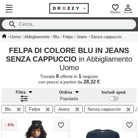
Menu
Wishlist
Accedi
›
›
›
›
›
›
Uomo
Abbigliamento
Blu
Felpa
Jeans
Senza cappuccio
FELPA DI COLORE BLU IN JEANS
SENZA CAPPUCCIO
in Abbigliamento
Uomo
6
1
Trovate
offerte in
negozio
28,32 €
con prezzi a partire da
Filtra
Ordina
Includi sped.
Popolarità
Blu
Felpa
Jeans
Senza cappuccio
A