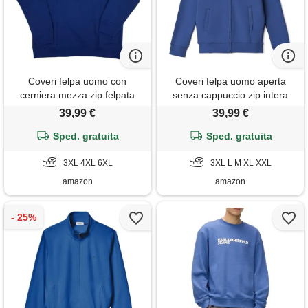
Coveri felpa uomo con
Coveri felpa uomo aperta
cerniera mezza zip felpata
senza cappuccio zip intera
pesante invernale taglie forti
invernale felpata con tasche
39,99 €
39,99 €
3x 4x 5 (4xl - denim)
pesante (xxl - denim)
Sped. gratuita
Sped. gratuita
3XL 4XL 6XL
3XL L M XL XXL
amazon
amazon