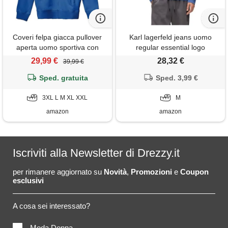
Coveri felpa giacca pullover
Karl lagerfeld jeans uomo
aperta uomo sportiva con
regular essential logo
cerniera zip intera cotone (xxl
sweatshirt washed federal
29,99 €
28,32 €
39,99 €
- jeans)
blue m
Sped. gratuita
Sped. 3,99 €
3XL L M XL XXL
M
amazon
amazon
Iscriviti alla Newsletter di Drezzy.it
per rimanere aggiornato su
Novità
,
Promozioni
e
Coupon
esclusivi
A cosa sei interessato?
Moda Donna