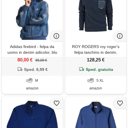
Adidas firebird - felpa da
ROY ROGERS roy roger's
uomo in denim adicolor, blu
felpa taschino in denim,
navy, m
girocollo - crew neck pkt
80,00 €
128,25 €
85,00 €
denim man (it, testo, xl,
Sped. 6,99 €
regular, regular, blu)
Sped. gratuita
M
S XL
amazon
amazon