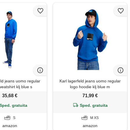
eld jeans uomo regular
Karl lagerfeld jeans uomo regular
eatshirt klj blue s
logo hoodie klj blue m
35,68 €
71,99 €
Sped. gratuita
Sped. gratuita
S
M XS
amazon
amazon