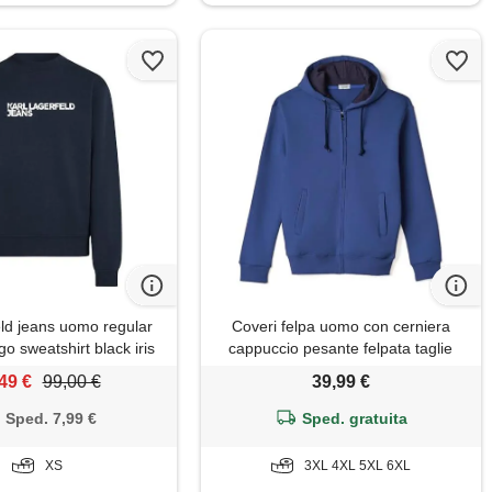
eld jeans uomo regular
Coveri felpa uomo con cerniera
go sweatshirt black iris
cappuccio pesante felpata taglie
xs
forti 3xl 4xl 5xl 6xl (5xl - denim)
49 €
99,00 €
39,99 €
Sped. 7,99 €
Sped. gratuita
XS
3XL 4XL 5XL 6XL