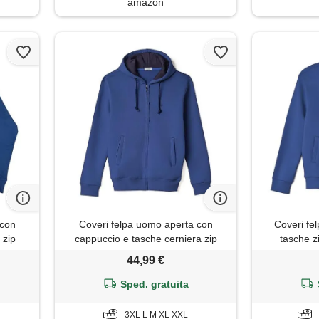
amazon
 con
Coveri felpa uomo aperta con
Coveri fel
 zip
cappuccio e tasche cerniera zip
tasche z
 (m -
invernale felpata pesante (it, testo,
invernale u
44,99 €
xl, regular, regular, denim)
Sped. gratuita
3XL L M XL XXL