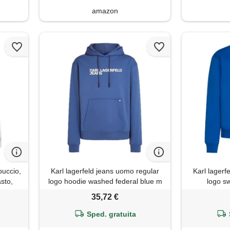
amazon
uccio,
Karl lagerfeld jeans uomo regular
Karl lagerf
asto,
logo hoodie washed federal blue m
logo sw
lpa con
35,72 €
 e
Sped. gratuita