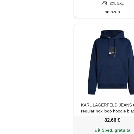
3XL 5XL
amazon
KARL LAGERFELD JEANS 
regular box logo hoodie blac
xxl
82,66 €
Sped. gratuita