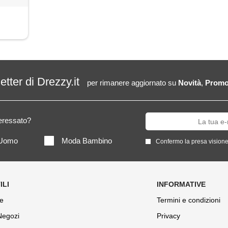
letter di Drezzy.it
per rimanere aggiornato su
Novità
,
Promo
teressato?
Uomo
Moda Bambino
Confermo la presa visione
e
Termini e condizioni
 Negozi
Privacy