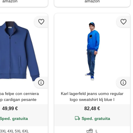
amazon
amazon
pa felpe con cerniera
Karl lagerfeld jeans uomo regular
ip cardigan pesante
logo sweatshirt klj blue l
omo taglie forti (4xl -
49,99 €
82,48 €
denim)
Sped. gratuita
Sped. gratuita
3XL 4XL 5XL 6XL
L