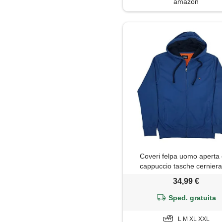
amazon
Coveri felpa uomo aperta
cappuccio tasche cerniera
leggera primaverile garzata
34,99 €
jeans)
Sped. gratuita
L M XL XXL