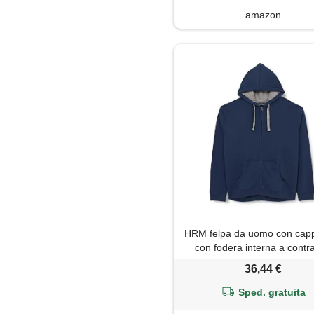
amazon
HRM felpa da uomo con capp
con fodera interna a contr
basic con chiusura lampo, fe
36,44 €
cappuccio, di alta qualità
sostenibile, jeans, xxxl
Sped. gratuita