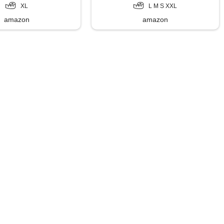
XL
L M S XXL
amazon
amazon