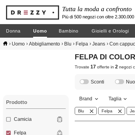
Tutta la moda a confronto
Più di 500 negozi con oltre 2.300.000 
Donna
Uomo
Bambino
Gioielli e Orologi
›
›
›
›
›
›
Uomo
Abbigliamento
Blu
Felpa
Jeans
Con cappuc
FELPA DI COLO
17
2
Trovate
offerte in
negozi
c
Sconti
Nuov
Brand
Taglia
Prodotto
Blu
Felpa
Je
Camicia
Felpa