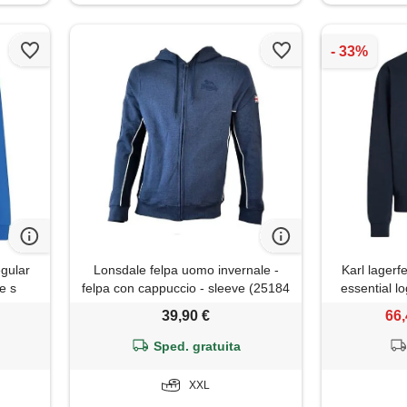
egular
Lonsdale felpa uomo invernale -
Karl lagerf
ue s
felpa con cappuccio - sleeve (25184
essential lo
denim, xxl)
39,90 €
66,
Sped. gratuita
XXL