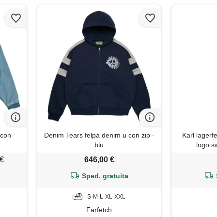
 con
Denim Tears felpa denim u con zip -
Karl lagerf
blu
logo sw
 €
646,00 €
Sped. gratuita
S-M-L-XL-XXL
Farfetch