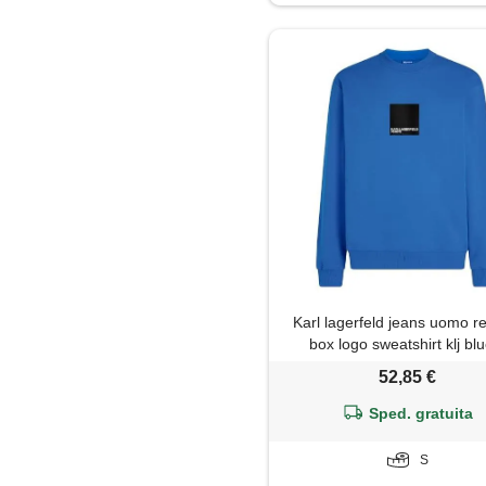
Karl lagerfeld jeans uomo r
box logo sweatshirt klj bl
52,85 €
Sped. gratuita
S