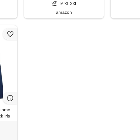
M XL XXL
amazon
uomo
k iris