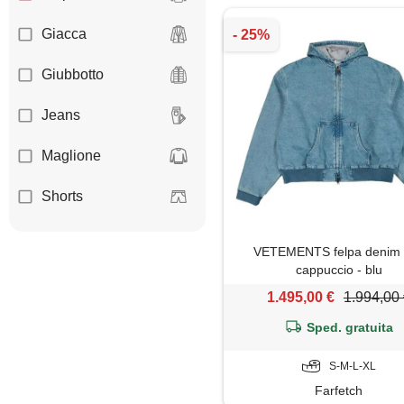
Giacca
Giubbotto
Jeans
Maglione
Shorts
VETEMENTS felpa denim
cappuccio - blu
1.495,00 €
1.994,00
Sped. gratuita
S-M-L-XL
Farfetch