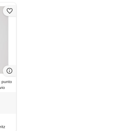
o punto
avio
itz