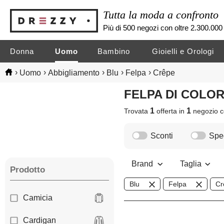
Tutta la moda a confronto
Più di 500 negozi con oltre 2.300.000 
Donna
Uomo
Bambino
Gioielli e Orologi
›
›
›
›
›
Uomo
Abbigliamento
Blu
Felpa
Crêpe
FELPA DI COLO
1
1
Trovata
offerta in
negozio
c
Sconti
Sped
Brand
Taglia
Prodotto
Blu
Felpa
Cr
Camicia
Cardigan