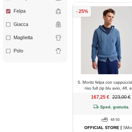
Felpa
Giacca
Maglietta
Polo
S. Moritz felpa con cappucci
riso full zip blu avio, 48, 
167,25 €
223,00 €
Sped. gratuita
48 50
OFFICIAL
STORE
SMor