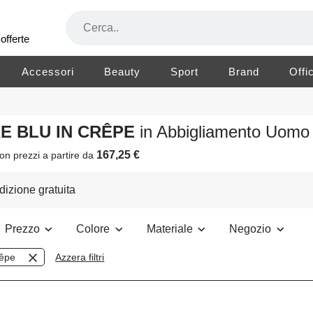
offerte
Accessori
Beauty
Sport
Brand
Offi
RE BLU IN CRÊPE
in Abbigliamento Uomo
167,25 €
on prezzi a partire da
izione gratuita
Prezzo
Colore
Materiale
Negozio
êpe
Azzera filtri