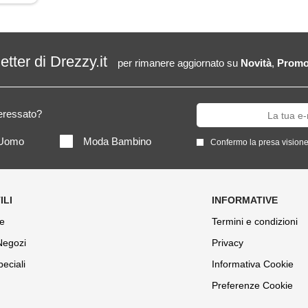
letter di Drezzy.it
per rimanere aggiornato su
Novità
,
Promo
teressato?
Uomo
Moda Bambino
Confermo la presa visione
e
Termini e condizioni
 Negozi
Privacy
peciali
Informativa Cookie
Preferenze Cookie