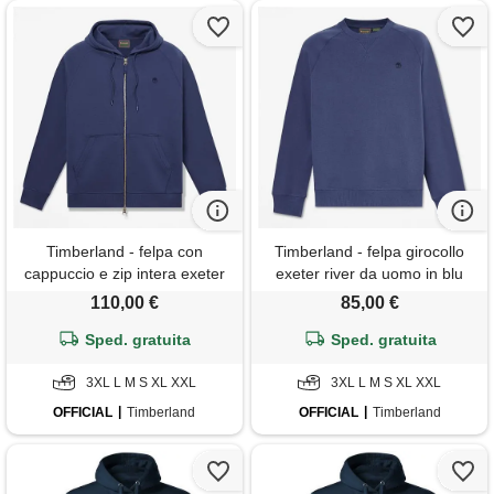
Timberland - felpa con
Timberland - felpa girocollo
cappuccio e zip intera exeter
exeter river da uomo in blu
river da uomo in blu scuro,
scuro, uomo, blu, taglia: 3xl
110,00 €
85,00 €
uomo, blu, taglia: 3xl
Sped. gratuita
Sped. gratuita
3XL L M S XL XXL
3XL L M S XL XXL
OFFICIAL
Timberland
OFFICIAL
Timberland