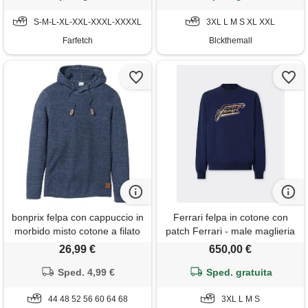
S-M-L-XL-XXL-XXXL-XXXXL
3XL L M S XL XXL
Farfetch
Blckthemall
bonprix felpa con cappuccio in
Ferrari felpa in cotone con
morbido misto cotone a filato
patch Ferrari - male maglieria
fine-blu
e felpe ultramarine
26,99 €
650,00 €
Sped. 4,99 €
Sped. gratuita
44 48 52 56 60 64 68
3XL L M S