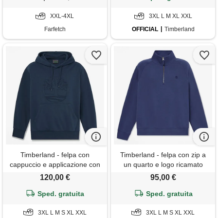
XXL-4XL
3XL L M XL XXL
Farfetch
OFFICIAL
Timberland
Timberland - felpa con
Timberland - felpa con zip a
cappuccio e applicazione con
un quarto e logo ricamato
logo ad albero wareham da
exeter river da uomo in blu
120,00 €
95,00 €
uomo in blu scuro, uomo, blu,
scuro, uomo, blu, taglia: 3xl
Sped. gratuita
taglia: 3xl
Sped. gratuita
3XL L M S XL XXL
3XL L M S XL XXL