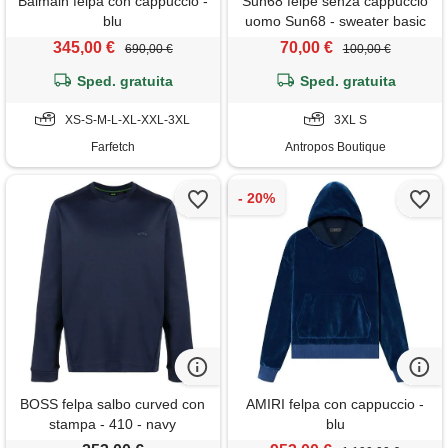
Balmain felpa con cappuccio -
Sun68 felpe senza cappuccio
blu
uomo Sun68 - sweater basic
l/s - petrolio
345,00 €
70,00 €
690,00 €
100,00 €
Sped. gratuita
Sped. gratuita
XS-S-M-L-XL-XXL-3XL
3XL S
Farfetch
Antropos Boutique
BOSS felpa salbo curved con
AMIRI felpa con cappuccio -
stampa - 410 - navy
blu