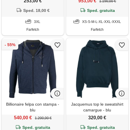
253,00 €
953,00 €
1.190,00 €
Sped. 18,00 €
Sped. gratuita
3XL
XS-S-M-L-XL-XXL-XXXL
Farfetch
Farfetch
Billionaire felpa con stampa -
Jacquemus top le sweatshirt
blu
camargue - blu
540,00 €
320,00 €
1.200,00 €
Sped. gratuita
Sped. gratuita