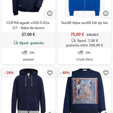
COFRA agadir v109-0-02a.
Sun68 felpa sun68 full zip blu
Z/7 - felpa da lavoro
antinfortunistica taglia 3xl
27,00 €
75,00 €
130,00 €
colore navy
Sped. 7,00 €
Sped. gratuita
gratuita oltre 100,00 €
3XL
3XL
amazon
Crush Store