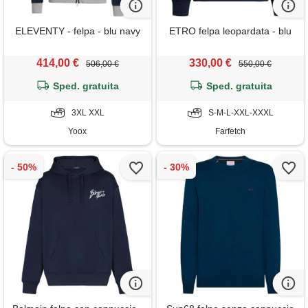
ELEVENTY - felpa - blu navy
ETRO felpa leopardata - blu
414,00 €
330,00 €
506,00 €
550,00 €
Sped. gratuita
Sped. gratuita
3XL XXL
S-M-L-XXL-XXXL
Yoox
Farfetch