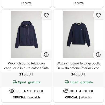
Farfetch
Farfetch
Woolrich uomo felpa con
Woolrich uomo felpa girocollo
cappuccio in puro cotone tinta
in misto cotone interlock con
in capo blu taglia s
logo blu taglia s
115,00 €
140,00 €
Sped. gratuita
Sped. gratuita
3XL L M S XL XS XXL
3XL L M S XL XXL
OFFICIAL
Woolrich
OFFICIAL
Woolrich