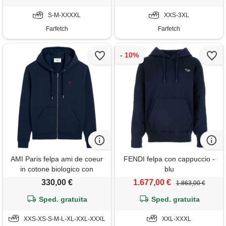
S-M-XXXXL
XXS-3XL
Farfetch
Farfetch
AMI Paris felpa ami de coeur
FENDI felpa con cappuccio -
in cotone biologico con
blu
cappuccio - blu
330,00 €
1.677,00 €
1.863,00 €
Sped. gratuita
Sped. gratuita
XXS-XS-S-M-L-XL-XXL-XXXL
XXL-XXXL