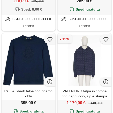
218,00 €
265,00 €
225,00 €
Sped. 8,00 €
Sped. gratuita
S-M-L-XL-XXL-XXXL-XXXXL
S-M-L-XL-XXL-XXXL-XXXXL
Farfetch
Farfetch
Paul & Shark felpa con ricamo
VALENTINO felpa in cotone
- blu
con cappuccio, zip e stampa
toile iconographe
395,00 €
1.170,00 €
1.440,00 €
Sped. gratuita
Sped. gratuita