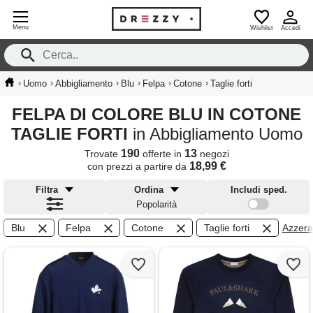
Menu
Wishlist
Accedi
›
›
›
›
›
›
Uomo
Abbigliamento
Blu
Felpa
Cotone
Taglie forti
FELPA DI COLORE BLU IN COTONE
TAGLIE FORTI
in Abbigliamento Uomo
190
13
Trovate
offerte in
negozi
18,99 €
con prezzi a partire da
Filtra
Ordina
Includi sped.
Popolarità
Blu
Felpa
Cotone
Taglie forti
Azzera f