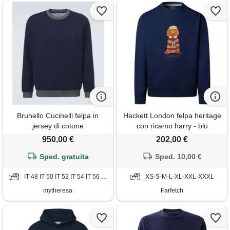
Brunello Cucinelli felpa in
Hackett London felpa heritage
jersey di cotone
con ricamo harry - blu
950,00 €
202,00 €
Sped. gratuita
Sped. 10,00 €
IT 48 IT 50 IT 52 IT 54 IT 56 IT 58
XS-S-M-L-XL-XXL-XXXL
mytheresa
Farfetch