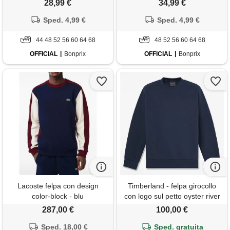
28,99 €
34,99 €
Sped. 4,99 €
Sped. 4,99 €
44 48 52 56 60 64 68
48 52 56 60 64 68
OFFICIAL
Bonprix
OFFICIAL
Bonprix
Lacoste felpa con design
Timberland - felpa girocollo
color-block - blu
con logo sul petto oyster river
da uomo in blu scuro, uomo,
287,00 €
100,00 €
blu, taglia: 3xl
Sped. 18,00 €
Sped. gratuita