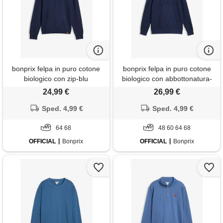
bonprix felpa in puro cotone
bonprix felpa in puro cotone
biologico con zip-blu
biologico con abbottonatura-
blu
24,99 €
26,99 €
Sped. 4,99 €
Sped. 4,99 €
64 68
48 60 64 68
OFFICIAL
Bonprix
OFFICIAL
Bonprix