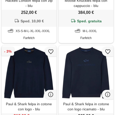
Hackett London felpa con zip
Moose Knuckles felpa con
- blu
cappuccio - blu
252,00 €
384,00 €
Sped. 10,00 €
Sped. gratuita
XS-S-M-L-XL-XXL-XXXL
M-L-XXXL
Farfetch
Farfetch
Paul & Shark felpa in cotone
Paul & Shark felpa in cotone
con logo - blu
con logo ricamato - blu