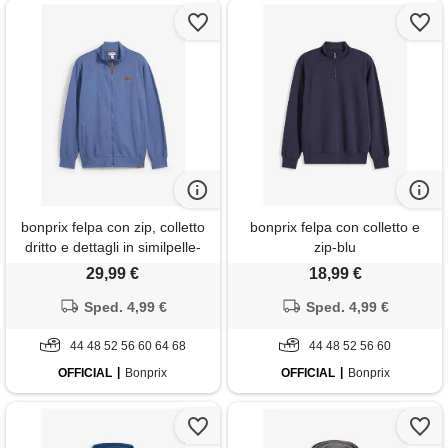
bonprix felpa con zip, colletto
bonprix felpa con colletto e
dritto e dettagli in similpelle-
zip-blu
blu
29,99 €
18,99 €
Sped. 4,99 €
Sped. 4,99 €
44 48 52 56 60 64 68
44 48 52 56 60
OFFICIAL
Bonprix
OFFICIAL
Bonprix