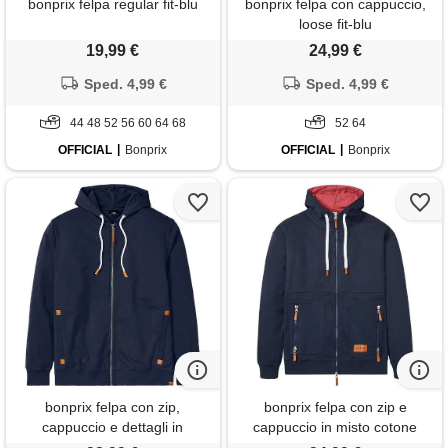
bonprix felpa regular fit-blu
bonprix felpa con cappuccio,
loose fit-blu
19,99 €
24,99 €
Sped. 4,99 €
Sped. 4,99 €
44 48 52 56 60 64 68
52 64
OFFICIAL
Bonprix
OFFICIAL
Bonprix
bonprix felpa con zip,
bonprix felpa con zip e
cappuccio e dettagli in
cappuccio in misto cotone
similpelle-blu
morbido, loose fit-blu