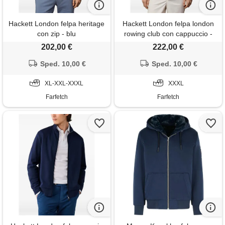
Hackett London felpa heritage
Hackett London felpa london
con zip - blu
rowing club con cappuccio -
blu
202,00 €
222,00 €
Sped. 10,00 €
Sped. 10,00 €
XL-XXL-XXXL
XXXL
Farfetch
Farfetch