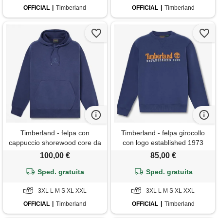
OFFICIAL
Timberland
OFFICIAL
Timberland
Timberland - felpa con
Timberland - felpa girocollo
cappuccio shorewood core da
con logo established 1973
uomo in blu scuro, uomo, blu,
ricamato da uomo in blu
100,00 €
85,00 €
taglia: 3xl
scuro, uomo, blu, taglia: 3xl
Sped. gratuita
Sped. gratuita
3XL L M S XL XXL
3XL L M S XL XXL
OFFICIAL
Timberland
OFFICIAL
Timberland