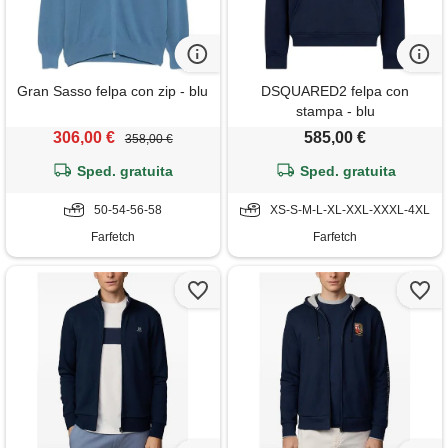
Gran Sasso felpa con zip - blu
DSQUARED2 felpa con
stampa - blu
306,00 €
585,00 €
358,00 €
Sped. gratuita
Sped. gratuita
50-54-56-58
XS-S-M-L-XL-XXL-XXXL-4XL
Farfetch
Farfetch