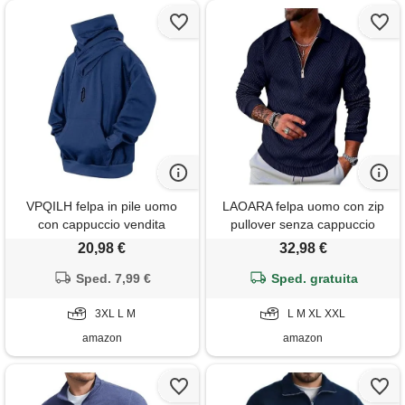
VPQILH felpa in pile uomo
LAOARA felpa uomo con zip
con cappuccio vendita
pullover senza cappuccio
invernale pesante caldo
invernale maglia manica
20,98 €
32,98 €
pullover uomo sweatshirt con
lunga polo maglione tshirt blu
collo alto maglia di tuta
Sped. 7,99 €
Sped. gratuita
xxl
manica lunga termica fleece
pullover top sportiva casual
3XL L M
L M XL XXL
vestibilità larga
amazon
amazon