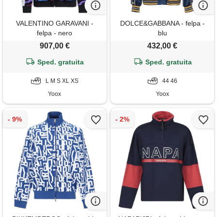
VALENTINO GARAVANI -
DOLCE&GABBANA - felpa -
felpa - nero
blu
907,00 €
432,00 €
Sped. gratuita
Sped. gratuita
L M S XL XS
44 46
Yoox
Yoox