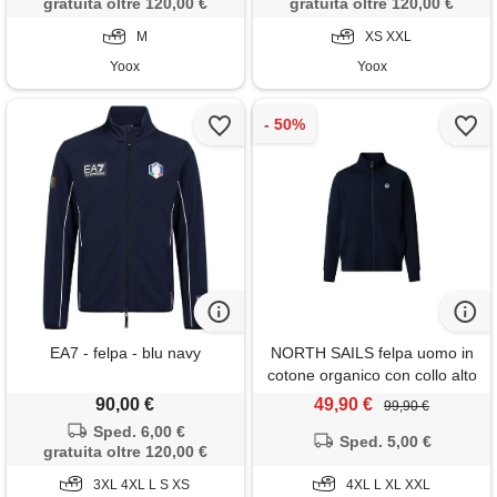
gratuita oltre 120,00 €
gratuita oltre 120,00 €
M
XS XXL
Yoox
Yoox
EA7 - felpa - blu navy
NORTH SAILS felpa uomo in
cotone organico con collo alto
e zip
90,00 €
49,90 €
99,90 €
Sped. 6,00 €
Sped. 5,00 €
gratuita oltre 120,00 €
3XL 4XL L S XS
4XL L XL XXL