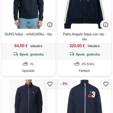
SUNS felpa - mfs61006u - blu
Palm Angels felpa con zip -
blu
64,00 €
320,00 €
130,00 €
795,00 €
Sped. gratuita
Sped. gratuita
XL
XS-S-M-L
Gpsmele
Farfetch