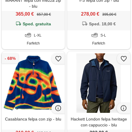
MARANT felpa con mezza zip
Y-3 felpa con zip - blu
- blu
365,00 €
278,00 €
657,00 €
395,00 €
Sped. gratuita
Sped. 18,00 €
L-XL
S-L
Farfetch
Farfetch
Casablanca felpa con zip - blu
Hackett London felpa heritage
con cappuccio - blu