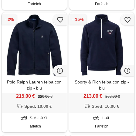
Farfetch
Farfetch
Polo Ralph Lauren felpa con
Sporty & Rich felpa con zip -
zip - blu
blu
215,00 €
213,00 €
220,00 €
252,00 €
Sped. 10,00 €
Sped. 10,00 €
S-M-L-XXL
L-XL
Farfetch
Farfetch