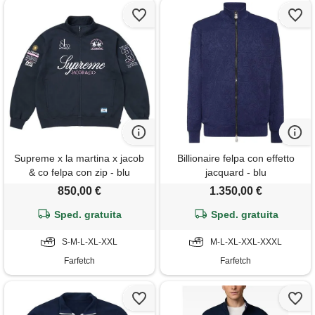
Supreme x la martina x jacob
Billionaire felpa con effetto
& co felpa con zip - blu
jacquard - blu
850,00 €
1.350,00 €
Sped. gratuita
Sped. gratuita
S-M-L-XL-XXL
M-L-XL-XXL-XXXL
Farfetch
Farfetch