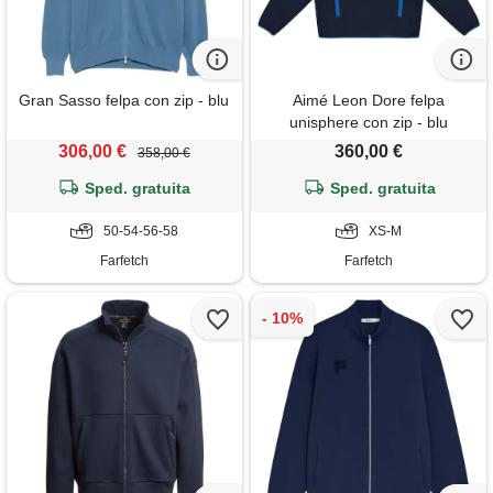
Gran Sasso felpa con zip - blu
Aimé Leon Dore felpa
unisphere con zip - blu
306,00 €
360,00 €
358,00 €
Sped. gratuita
Sped. gratuita
50-54-56-58
XS-M
Farfetch
Farfetch