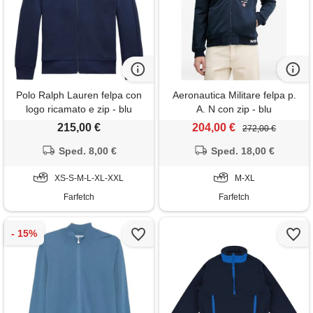
Polo Ralph Lauren felpa con
Aeronautica Militare felpa p.
logo ricamato e zip - blu
A. N con zip - blu
215,00 €
204,00 €
272,00 €
Sped. 8,00 €
Sped. 18,00 €
XS-S-M-L-XL-XXL
M-XL
Farfetch
Farfetch