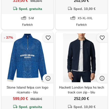
319,00 €
202,00 €
995,00 €
Sped. gratuita
Sped. 10,00 €
S-M
XS-XL-XXL
Farfetch
Farfetch
Stone Island felpa con logo
Hackett London felpa hs tech
ricamato - blu
track con zip - blu
599,00 €
252,00 €
950,00 €
Sped. gratuita
Sped. 10,00 €