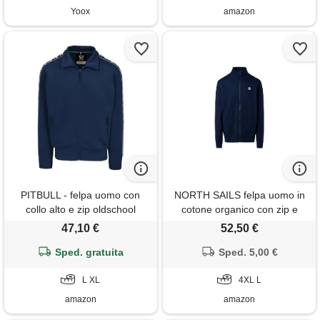
Yoox
amazon
PITBULL - felpa uomo con
NORTH SAILS felpa uomo in
collo alto e zip oldschool
cotone organico con zip e
powers, felpe uomo in tessuto
patch logo
47,10 €
52,50 €
sintetico resistente ai lavaggi,
due tasche aperte, morbida e
Sped. gratuita
Sped. 5,00 €
leggera
L XL
4XL L
amazon
amazon