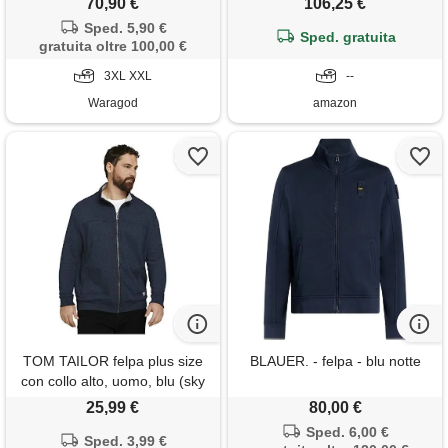
70,90 €
106,25 €
Sped. 5,90 €
Sped. gratuita
gratuita oltre 100,00 €
3XL XXL
--
Waragod
amazon
TOM TAILOR felpa plus size
BLAUER. - felpa - blu notte
con collo alto, uomo, blu (sky
captain blue white melange
25,99 €
80,00 €
19024), 3xl taglia grande
Sped. 6,00 €
Sped. 3,99 €