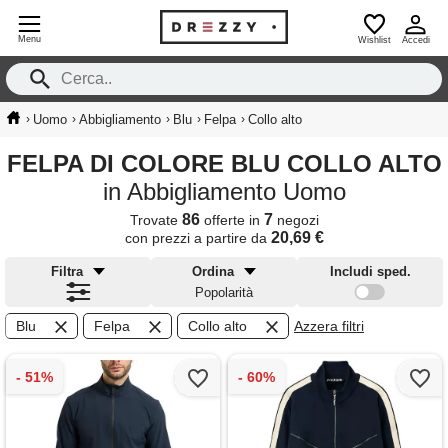
Menu
Wishlist
Accedi
›
›
›
›
›
Uomo
Abbigliamento
Blu
Felpa
Collo alto
FELPA DI COLORE BLU COLLO ALTO
in Abbigliamento Uomo
86
7
Trovate
offerte in
negozi
20,69 €
con prezzi a partire da
Filtra
Ordina
Includi sped.
Popolarità
Blu
Felpa
Collo alto
Azzera filtri