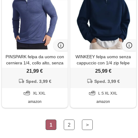
PINSPARK felpa da uomo con
WINKEEY felpa uomo senza
cerniera 1/4, collo alto, senza
cappuccio con 1/4 zip felpe
cappuccio, maniche lunghe,
maniche lunghe e collo alto
21,99 €
25,99 €
per il tempo libero, basic,
maglia autunnali e invernali,
morbida e traspirante, per il
Sped. 3,99 €
blu navy l
Sped. 3,99 €
fitness, sportiva
XL XXL
L S XL XXL
amazon
amazon
1
2
>