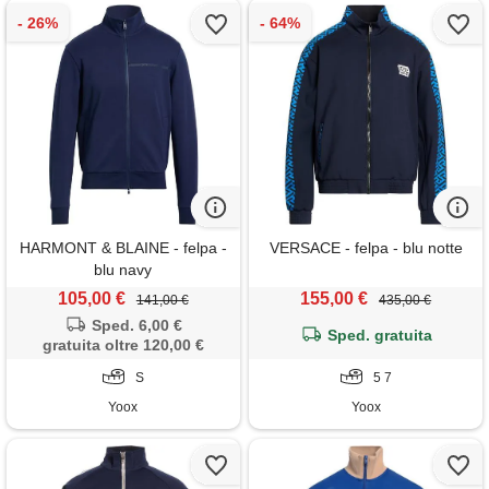
HARMONT & BLAINE - felpa -
VERSACE - felpa - blu notte
blu navy
105,00 €
155,00 €
141,00 €
435,00 €
Sped. 6,00 €
Sped. gratuita
gratuita oltre 120,00 €
S
5 7
Yoox
Yoox