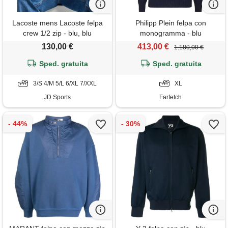
Lacoste mens Lacoste felpa
Philipp Plein felpa con
crew 1/2 zip - blu, blu
monogramma - blu
130,00 €
413,00 €
1.180,00 €
Sped. gratuita
Sped. gratuita
3/S 4/M 5/L 6/XL 7/XXL
XL
JD Sports
Farfetch