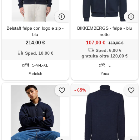
Belstaff felpa con logo e zip -
BIKKEMBERGS - felpa - blu
blu
notte
214,00 €
107,00 €
110,00 €
Sped. 6,00 €
Sped. 10,00 €
gratuita oltre 120,00 €
S-M-L-XL
L
Farfetch
Yoox