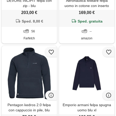
DEVORE INCIPIT felpa con
Aeronautica Militare felpa
zip - blu
uomo in cotone con inserto
tricolore 242fe1871f439
203,00 €
169,00 €
8057630298767 - blu blu
Sped. 8,00 €
scuro 8380
Sped. gratuita
56
--
Farfetch
amazon
Pentagon kedros 2.0 felpa
Emporio armani felpa spugna
con cappuccio in pile, blu
uomo blu xl
notte,