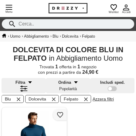
Menu
Wishlist
Accedi
›
›
›
›
›
Uomo
Abbigliamento
Blu
Dolcevita
Felpato
DOLCEVITA DI COLORE BLU IN
FELPATO
in Abbigliamento Uomo
1
1
Trovata
offerta in
negozio
24,90 €
con prezzi a partire da
Filtra
Ordina
Includi sped.
Popolarità
Blu
Dolcevita
Felpato
Azzera filtri