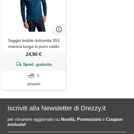
Saggio leable dolcevita 351
manica lunga in puro caldo
cotone felpato internamente
24,90 €
modello anallergico uomo
made in italy avio 5
Sped. gratuita
5
amazon
Iscriviti alla Newsletter di Drezzy.it
per rimanere aggiornato su
Novità
,
Promozioni
e
Coupon
esclusivi