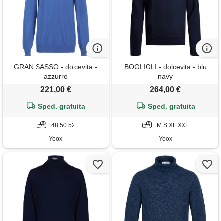
GRAN SASSO - dolcevita -
BOGLIOLI - dolcevita - blu
azzurro
navy
221,00 €
264,00 €
Sped. gratuita
Sped. gratuita
48 50 52
M S XL XXL
Yoox
Yoox