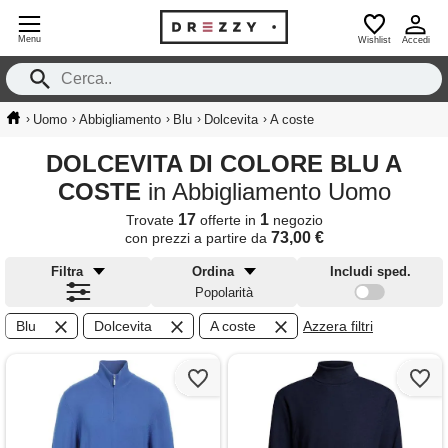
Menu
Wishlist
Accedi
›
›
›
›
›
Uomo
Abbigliamento
Blu
Dolcevita
A coste
DOLCEVITA DI COLORE BLU A
COSTE
in Abbigliamento Uomo
17
1
Trovate
offerte in
negozio
73,00 €
con prezzi a partire da
Filtra
Ordina
Includi sped.
Popolarità
Blu
Dolcevita
A coste
Azzera filtri