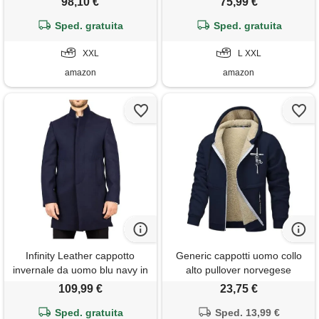
98,10 €
75,99 €
xxl uomo
invernale cappotti casual
Sped. gratuita
trench coat giacca, blu navy-
Sped. gratuita
sottile, l
XXL
L XXL
amazon
amazon
Infinity Leather cappotto
Generic cappotti uomo collo
invernale da uomo blu navy in
alto pullover norvegese
misto lana con collo alto, stile
eleganti softshell peluche
109,99 €
23,75 €
trench
larghe antivento caldissima
Sped. gratuita
harbor co low piu pois raglan
Sped. 13,99 €