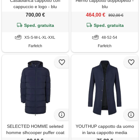
Casablanca cappotto con
Herno cappotto doppiopetto -
cappuccio e logo - blu
blu
700,00 €
464,00 €
892,00 €
Sped. gratuita
Sped. gratuita
XS-S-M-L-XL-XXL
48-52-54
Farfetch
Farfetch
SELECTED HOMME seleted
YOUTHUP cappotto da uomo
homme slhcooper puffer coat
in lana cappotto media
noos cappotto trapuntato, blu,
lunghezza primaverile