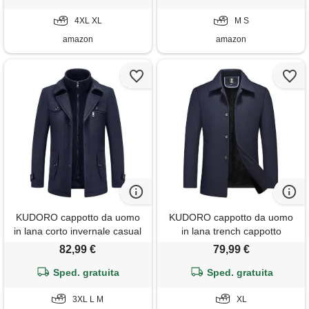
bottiglia griffati strappi lino
4XL XL
trapuntato
M S
amazon
amazon
KUDORO cappotto da uomo
KUDORO cappotto da uomo
in lana corto invernale casual
in lana trench cappotto
e business regular fit spesso
invernale spesso cappotto a
82,99 €
79,99 €
in misto lana con colletto
maniche lunghe imbottito
interno rimovibile(blu navy,
Sped. gratuita
giacca peacoat outwear(blu
Sped. gratuita
3xl)
marino, xl)
3XL L M
XL