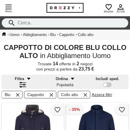
Menu
Wishlist
Accedi
›
›
›
›
›
Uomo
Abbigliamento
Blu
Cappotto
Collo alto
CAPPOTTO DI COLORE BLU COLLO
ALTO
in Abbigliamento Uomo
14
2
Trovate
offerte in
negozi
23,75 €
con prezzi a partire da
Filtra
Ordina
Includi sped.
Popolarità
Blu
Cappotto
Collo alto
Azzera filtri