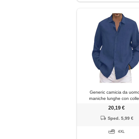
Maglietta
Maglione
Pantaloni
Parka
Piumino
Polo
Generic camicia da uom
Soprabito
maniche lunghe con colle
rovesciato da uomo in cotone
20,19 €
Trench
estivo da uomo, casual, taglie
dolcevita invernale
Sped. 5,99 €
4XL