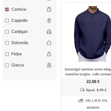
Camicia
Cappotto
Cardigan
Dolcevita
Felpa
Giacca
lozssnigzi camicia uomo eleg
maniche lunghe, collo corea
Giaccone
bottoni, slim fit henley shirt 
22,98 €
estiva casual magliette da s
Gilet
t-shirt tinta unita elegan
Sped. 8,99 €
Giubbotto
4XL L M XL XXL
amazon
Maglia