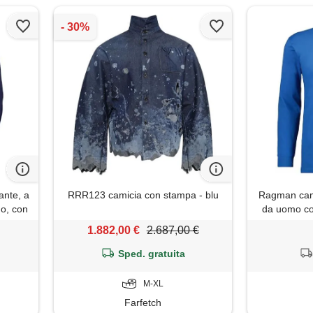
ante, a
RRR123 camicia con stampa - blu
Ragman cam
no, con
da uomo con
leggera
1.882,00 €
2.687,00 €
piaggia
te
Sped. gratuita
M-XL
Farfetch