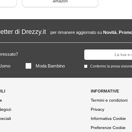
amazon
letter di Drezzy.it
per rimanere aggiornato su
Novità
,
Promo
teressato?
Uomo
Moda Bambino
Confermo la presa visione
e
Termini e condizioni
 Negozi
Privacy
peciali
Informativa Cookie
Preferenze Cookie