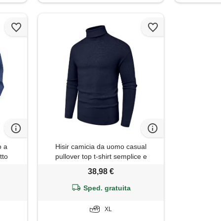
o a
Hisir camicia da uomo casual
tto
pullover top t-shirt semplice e
 e lino
semplice mostra il tuo spirito eroico,
38,98 €
 forti
5804 blu marino, xl
Sped. gratuita
XL