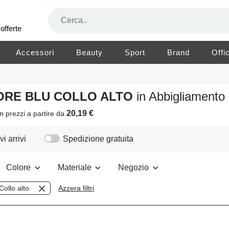
offerte
Accessori
Beauty
Sport
Brand
Offi
OLORE BLU COLLO ALTO
in Abbigliament
20,19 €
n prezzi a partire da
i arrivi
Spedizione gratuita
Colore
Materiale
Negozio
Collo alto
Azzera filtri