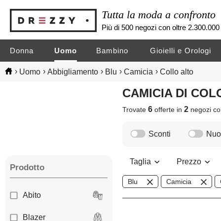
Tutta la moda a confronto
Più di 500 negozi con oltre 2.300.000 
Donna
Uomo
Bambino
Gioielli e Orologi
›
›
›
›
›
Uomo
Abbigliamento
Blu
Camicia
Collo alto
CAMICIA DI C
6
2
Trovate
offerte in
negozi
co
Sconti
Nuov
Taglia
Prezzo
Prodotto
Blu
Camicia
Abito
Blazer