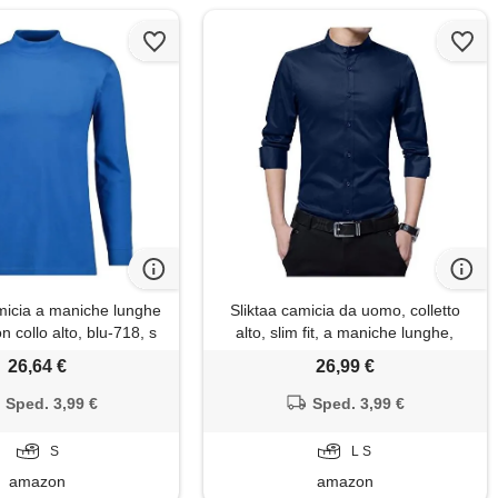
icia a maniche lunghe
Sliktaa camicia da uomo, colletto
 collo alto, blu-718, s
alto, slim fit, a maniche lunghe,
business nozze formale shirt
26,64 €
26,99 €
smoking cotone dunkel blau
Sped. 3,99 €
Sped. 3,99 €
S
L S
amazon
amazon