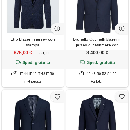
Etro blazer in jersey con
Brunello Cucinelli blazer in
stampa
jersey di cashmere con
tasche applicate - blu
675,00 €
3.400,00 €
1.350,00 €
Sped. gratuita
Sped. gratuita
IT 44 IT 46 IT 48 IT 50
46-48-50-52-54-56
mytheresa
Farfetch