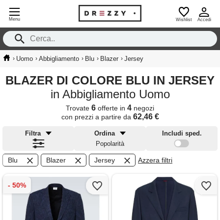
Menu
Wishlist
Accedi
›
›
›
›
›
Uomo
Abbigliamento
Blu
Blazer
Jersey
BLAZER DI COLORE BLU IN JERSEY
in Abbigliamento Uomo
6
4
Trovate
offerte in
negozi
62,46 €
con prezzi a partire da
Filtra
Ordina
Includi sped.
Popolarità
Blu
Blazer
Jersey
Azzera filtri