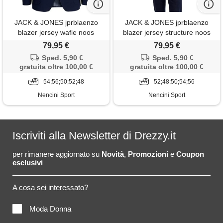
JACK & JONES jprblaenzo
JACK & JONES jprblaenzo
blazer jersey wafle noos
blazer jersey structure noos
uomo
uomo
79,95 €
79,95 €
Sped. 5,90 €
Sped. 5,90 €
gratuita oltre 100,00 €
gratuita oltre 100,00 €
54;56;50;52;48
52;48;50;54;56
Nencini Sport
Nencini Sport
Iscriviti alla Newsletter di Drezzy.it
per rimanere aggiornato su
Novità
,
Promozioni
e
Coupon
esclusivi
A cosa sei interessato?
Moda Donna