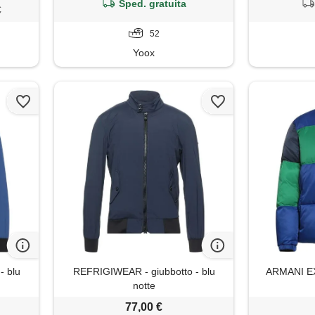
giacca ult
Sped. gratuita
€
regular, r
52
Yoox
- blu
REFRIGIWEAR - giubbotto - blu
ARMANI EX
notte
77,00 €