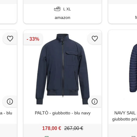
L XL
amazon
 - blu
PALTÒ - giubbotto - blu navy
NAVY SAIL 
giubbotto pr
fit antivent
178,00 €
267,00 €
- estivo -