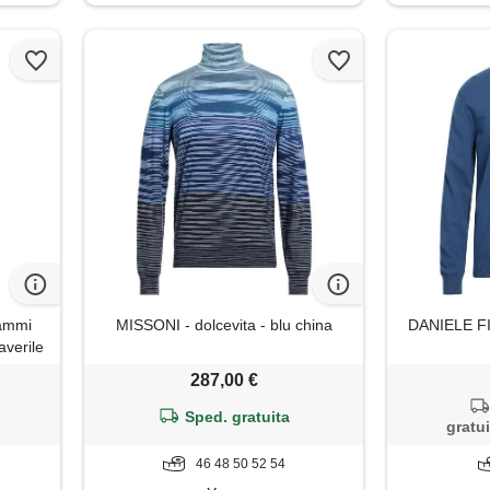
rammi
MISSONI - dolcevita - blu china
DANIELE FIE
averile
nto
287,00 €
zza
 100%
Sped. gratuita
gratui
egular,
46 48 50 52 54