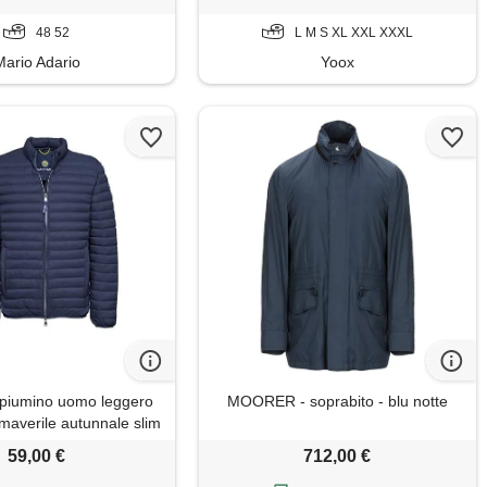
48 52
L M S XL XXL XXXL
Mario Adario
Yoox
piumino uomo leggero
MOORER - soprabito - blu notte
imaverile autunnale slim
o mezza stagione con zip
59,00 €
712,00 €
 leggero - 60 grammi -