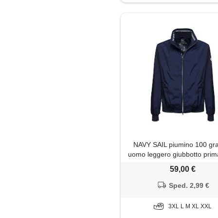
Maglietta
Maglione
Pantaloni
Parka
Piumino
Polo
NAVY SAIL piumino 100 g
Soprabito
uomo leggero giubbotto prim
autunnale slim fit antive
59,00 €
Trench
impermeabile casual me
stagione collo alto con zip
Sped. 2,99 €
nylon (it, testo, xl, regular, r
dark blue)
3XL L M XL XXL