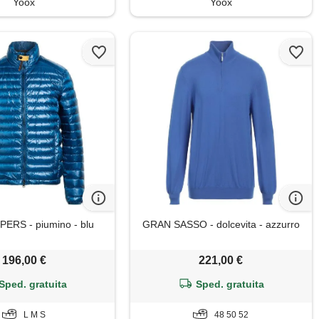
Yoox
Yoox
ERS - piumino - blu
GRAN SASSO - dolcevita - azzurro
196,00 €
221,00 €
Sped. gratuita
Sped. gratuita
L M S
48 50 52