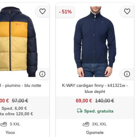
 piumino - blu notte
K-WAY cardigan finny - k41321w -
blue depht
00 €
97,00 €
69,00 €
140,00 €
Sped. 6,00 €
Sped. gratuita
ta oltre 120,00 €
S XXL
3XL XXL
Yoox
Gpsmele