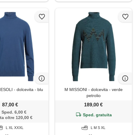
SOLI - dolcevita - blu
M MISSONI - dolcevita - verde
petrolio
87,00 €
189,00 €
Sped. 6,00 €
Sped. gratuita
ta oltre 120,00 €
L XL XXXL
L M S XL