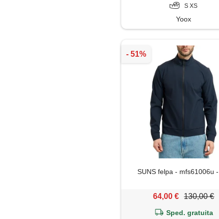
S XS
Yoox
SUNS felpa - mfs61006u -
64,00 €
130,00 €
Sped. gratuita