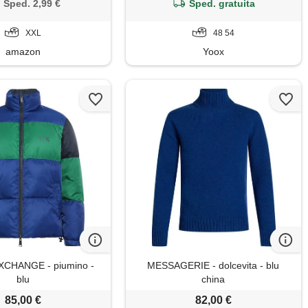
ralight (it, testo, xxl,
Sped. 2,99 €
Sped. gratuita
egular, dark blue new)
XXL
48 54
amazon
Yoox
CHANGE - piumino -
MESSAGERIE - dolcevita - blu
blu
china
85,00 €
82,00 €