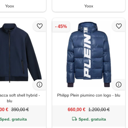
Yoox
Yoox
acca soft shell hybrid -
Philipp Plein piumino con logo - blu
blu
00 €
390,00 €
660,00 €
1.200,00 €
Sped. gratuita
Sped. gratuita