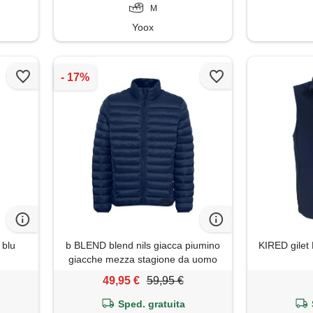
M
Yoox
 blu
b BLEND blend nils giacca piumino
KIRED gilet
giacche mezza stagione da uomo
con collo alto, taglia: l, colore: navy
49,95 €
59,95 €
(70230)
Sped. gratuita