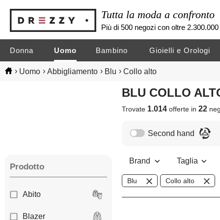
Tutta la moda a confronto
Più di 500 negozi con oltre 2.300.000 
Donna
Uomo
Bambino
Gioielli e Orologi
›
›
›
›
Uomo
Abbigliamento
Blu
Collo alto
BLU COLLO AL
1.014
22
Trovate
offerte in
neg
Second hand
Brand
Taglia
Prodotto
Blu
Collo alto
Abito
Blazer