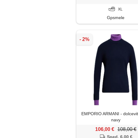
XL
Gpsmele
EMPORIO ARMANI - dolcevita
navy
106,00 €
108,00 €
Sped. 6,00 €