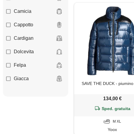
Camicia
Cappotto
Cardigan
Dolcevita
Felpa
Giacca
SAVE THE DUCK - piumino 
Giaccone
134,00 €
Gilet
Sped. gratuita
Giubbotto
M XL
Yoox
Maglia