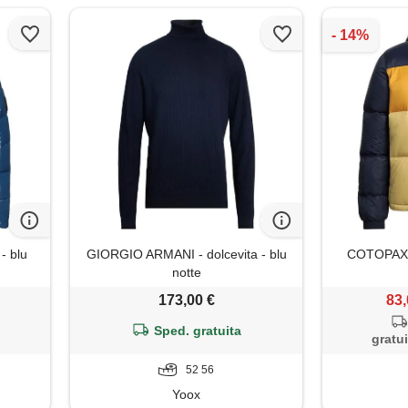
- blu
GIORGIO ARMANI - dolcevita - blu
COTOPAXI -
notte
173,00 €
83,
Sped. gratuita
gratui
52 56
Yoox