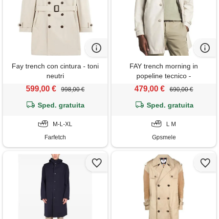
Fay trench con cintura - toni
FAY trench morning in
neutri
popeline tecnico -
nam62520030ax2b207 -
599,00 €
479,00 €
998,00 €
690,00 €
beige
Sped. gratuita
Sped. gratuita
M-L-XL
L M
Farfetch
Gpsmele