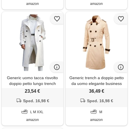
amazon
amazon
Generic uomo tacca risvolto
Generic trench a doppio petto
doppio petto lungo trench
da uomo elegante business
cappotto casual business
classico elegante slim fit mid
23,54 €
36,49 €
classico elegante antivento
long cintura giacca a vento
peacoat trench coat uomo,
Sped. 16,98 €
2025, cachi, m
Sped. 16,98 €
bianco, m
L M XXL
M
amazon
amazon