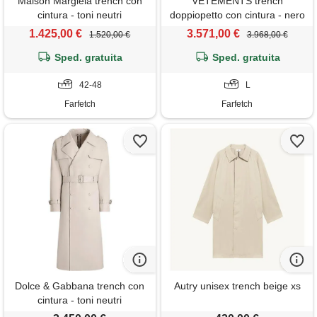
Maison Margiela trench con
VETEMENTS trench
cintura - toni neutri
doppiopetto con cintura - nero
1.425,00 €
3.571,00 €
1.520,00 €
3.968,00 €
Sped. gratuita
Sped. gratuita
42-48
L
Farfetch
Farfetch
Dolce & Gabbana trench con
Autry unisex trench beige xs
cintura - toni neutri