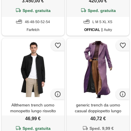
3.450,00 €
420,00 €
Sped. gratuita
Sped. gratuita
46-48-50-52-54
L M S XL XS
Farfetch
OFFICIAL
Autry
Allthemen trench uomo
generic trench da uomo
monopetto lungo risvolto
casual doppiopetto lungo
cappotto casual antivento
pisello cappotto con colletto
46,99 €
40,72 €
leggero coat primaverile
dentellato giacca ispessita
autunno nero 4xl
Sped. gratuita
autunno inverno caldo
Sped. 9,99 €