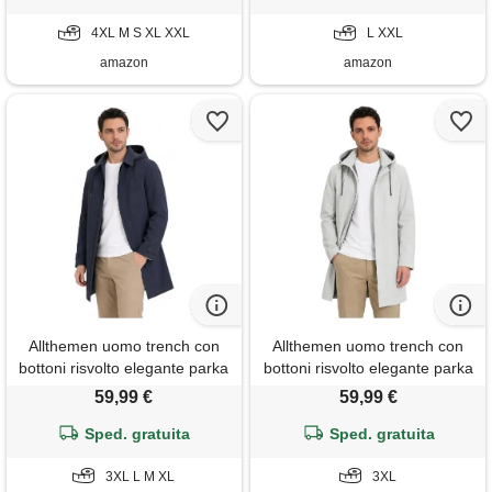
soprabito con tasche, viola, l
4XL M S XL XXL
L XXL
amazon
amazon
Allthemen uomo trench con
Allthemen uomo trench con
bottoni risvolto elegante parka
bottoni risvolto elegante parka
coat business casual giacca
coat business casual giacca
59,99 €
59,99 €
primaverile marina 3xl
primaverile beige 3xl
Sped. gratuita
Sped. gratuita
3XL L M XL
3XL