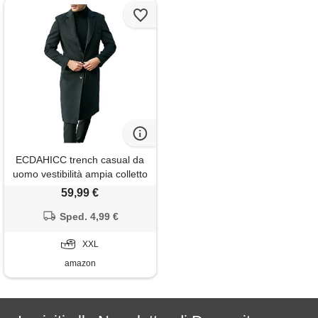
ECDAHICC trench casual da
uomo vestibilità ampia colletto
dentellato giacca lunga
59,99 €
cappotto invernale monopetto
pisello, nero , xxl
Sped. 4,99 €
XXL
amazon