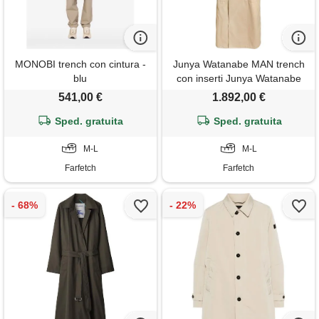
MONOBI trench con cintura -
Junya Watanabe MAN trench
blu
con inserti Junya Watanabe
MAN x carharrt - toni neutri
541,00 €
1.892,00 €
Sped. gratuita
Sped. gratuita
M-L
M-L
Farfetch
Farfetch