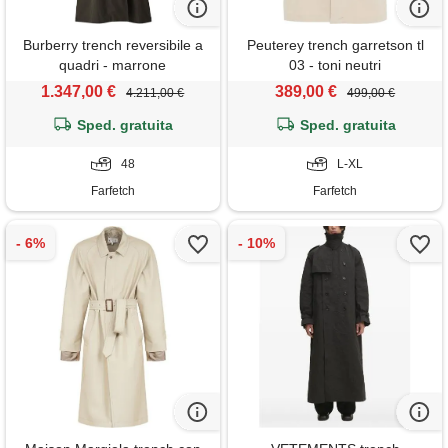
Burberry trench reversibile a
Peuterey trench garretson tl
quadri - marrone
03 - toni neutri
1.347,00 €
389,00 €
4.211,00 €
499,00 €
Sped. gratuita
Sped. gratuita
48
L-XL
Farfetch
Farfetch