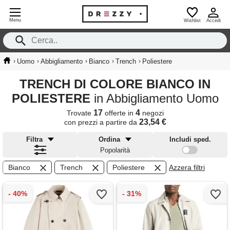
Menu
Wishlist
Accedi
›
›
›
›
›
Uomo
Abbigliamento
Bianco
Trench
Poliestere
TRENCH DI COLORE BIANCO IN
POLIESTERE
in Abbigliamento Uomo
17
4
Trovate
offerte in
negozi
23,54 €
con prezzi a partire da
Filtra
Ordina
Includi sped.
Popolarità
Bianco
Trench
Poliestere
Azzera filtri