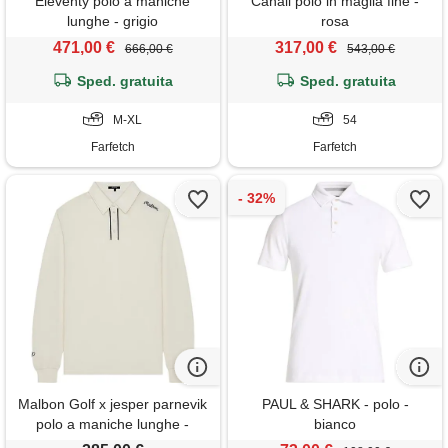
Eleventy polo a maniche
Canali polo in maglia fine -
lunghe - grigio
rosa
471,00 €
317,00 €
666,00 €
543,00 €
Sped. gratuita
Sped. gratuita
M-XL
54
Farfetch
Farfetch
Malbon Golf x jesper parnevik
PAUL & SHARK - polo -
polo a maniche lunghe -
bianco
bianco