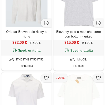
Orlebar Brown polo ridley a
Eleventy polo a maniche corte
righe
con bottoni - grigio
332,00 €
315,00 €
415,00 €
451,00 €
Sped. gratuita
Sped. gratuita
IT 46 IT 48 IT 50 IT 52
M-L-XL
mytheresa
Farfetch