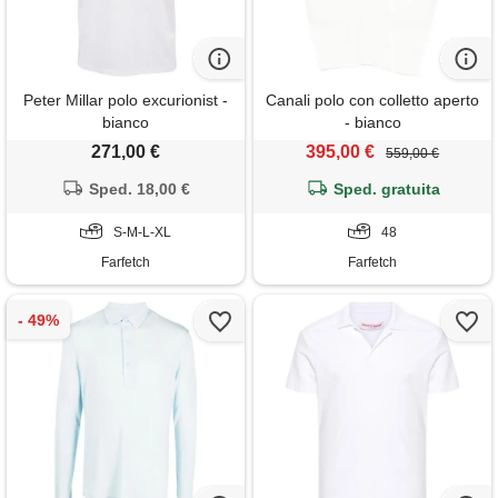
Peter Millar polo excurionist -
Canali polo con colletto aperto
bianco
- bianco
271,00 €
395,00 €
559,00 €
Sped. 18,00 €
Sped. gratuita
S-M-L-XL
48
Farfetch
Farfetch