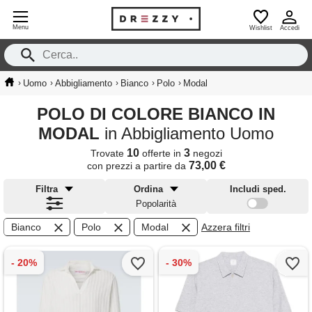
Menu
Wishlist
Accedi
›
›
›
›
›
Uomo
Abbigliamento
Bianco
Polo
Modal
POLO DI COLORE BIANCO IN
MODAL
in Abbigliamento Uomo
10
3
Trovate
offerte in
negozi
73,00 €
con prezzi a partire da
Filtra
Ordina
Includi sped.
Popolarità
Bianco
Polo
Modal
Azzera filtri