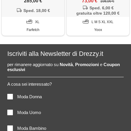
285,00 €
73,00 €
108,00 €
Sped. 6,00 €
Sped. 18,00 €
gratuita oltre 120,00 €
XL
L M S XL XXL
Farfetch
Yoox
Iscriviti alla Newsletter di Drezzy.it
per rimanere aggiornato su
Novità
,
Promozioni
e
Coupon
esclusivi
A cosa sei interessato?
Moda Donna
Moda Uomo
Moda Bambino