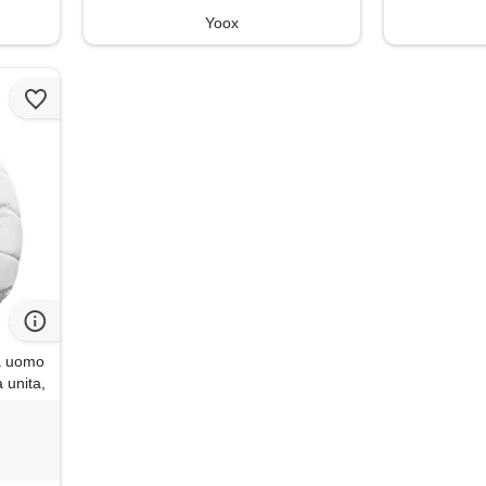
Yoox
a uomo
a unita,
ento,
bito,