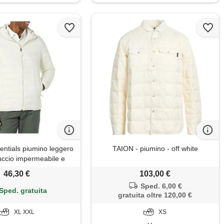
ntials piumino leggero
TAION - piumino - off white
ccio impermeabile e
uomo, beige chiaro, xxl
46,30 €
103,00 €
Sped. 6,00 €
Sped. gratuita
gratuita oltre 120,00 €
XL XXL
XS