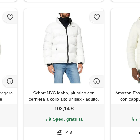
eggero
Schott NYC idaho, piumino con
Amazon Esse
le
cerniera a collo alto unisex - adulto,
con cappu
orti)
bianco, m
ripiegabile 
102,14 €
l
Sped. gratuita
M S