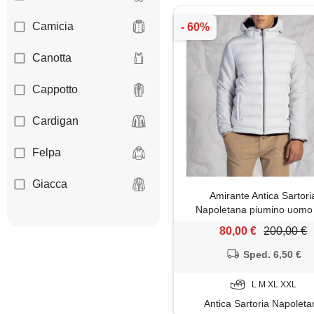
Camicia
Canotta
Cappotto
Cardigan
Felpa
Giacca
Amirante Antica Sartori
Napoletana piumino uomo
Gilet
cappuccio e maniche in l
80,00 €
200,00 €
Giubbotto
Sped. 6,50 €
Impermeabile
L M XL XXL
Antica Sartoria Napoleta
Jeans