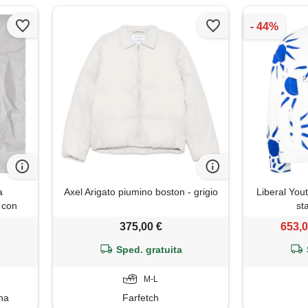
a
Axel Arigato piumino boston - grigio
Liberal You
 con
st
ana
375,00 €
653,0
Sped. gratuita
M-L
na
Farfetch