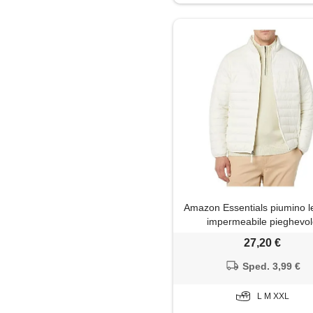
Maglia
Maglietta
Maglione
Pantaloni
Pantaloni capri
Parka
Amazon Essentials piumino l
Piumino
impermeabile pieghevo
(disponibile in taglie extra f
27,20 €
Polo
uomo, beige chiaro, xx
Sped. 3,99 €
Salopette
L M XXL
Shorts