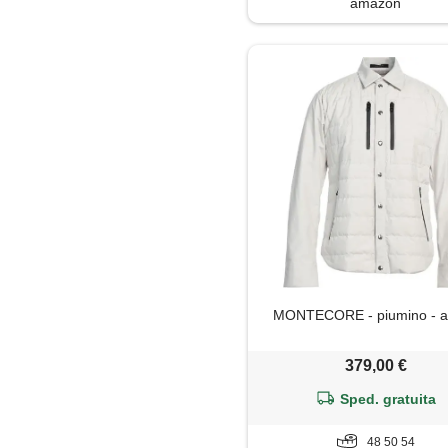
amazon
Soprabito
Trench
MONTECORE - piumino - a
379,00 €
Sped. gratuita
48 50 54