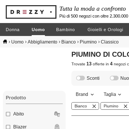
Tutta la moda a confronto
Più di 500 negozi con oltre 2.300.000 
Donna
Uomo
Bambino
Gioielli e Orologi
›
›
›
›
›
Uomo
Abbigliamento
Bianco
Piumino
Classico
PIUMINO DI C
13
4
Trovate
offerte in
negozi
c
Sconti
Nuov
Brand
Taglia
Prodotto
Bianco
Piumino
Abito
Blazer