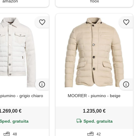
amazon
Yoox
umino - grigio chiaro
MOORER - piumino - beige
1.269,00 €
1.235,00 €
Sped. gratuita
Sped. gratuita
48
42