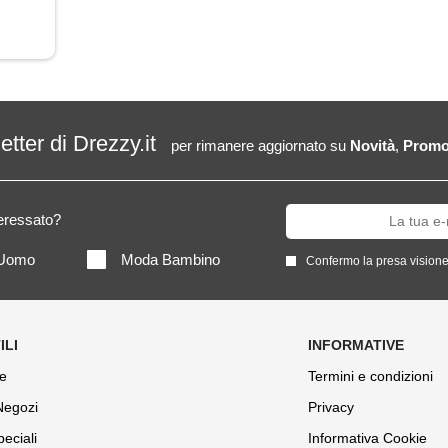
letter di Drezzy.it
per rimanere aggiornato su
Novità
,
Promo
teressato?
Uomo
Moda Bambino
Confermo la presa visione
e
Termini e condizioni
 Negozi
Privacy
peciali
Informativa Cookie