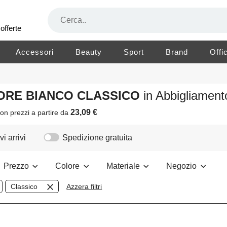
offerte
Accessori
Beauty
Sport
Brand
Offi
OLORE BIANCO CLASSICO
in Abbigliamen
23,09 €
on prezzi a partire da
i arrivi
Spedizione gratuita
Prezzo
Colore
Materiale
Negozio
Classico
Azzera filtri