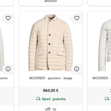
amazon
vorio
MOORER - piumino - beige
MOORER - pi
664,00 €
Sped. gratuita
50