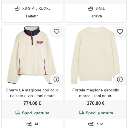
XS-S-M-L-XL-XXL
S-M-L
Farfetch
Farfetch
Cherry LA maglione con collo
Fortela maglione girocollo
rialzato e zip - toni neutri
marco - toni neutri
774,00 €
370,00 €
Sped. gratuita
Sped. gratuita
M
S-M