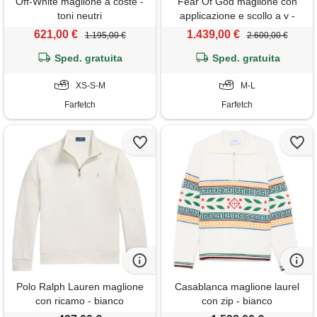
Off-White maglione a coste -
Fear Of God maglione con
toni neutri
applicazione e scollo a v -
bianco
621,00 €
1.439,00 €
1.195,00 €
2.600,00 €
Sped. gratuita
Sped. gratuita
XS-S-M
M-L
Farfetch
Farfetch
Polo Ralph Lauren maglione
Casablanca maglione laurel
con ricamo - bianco
con zip - bianco