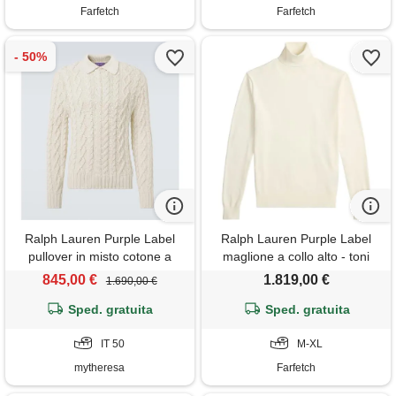
Farfetch
Farfetch
Ralph Lauren Purple Label
Ralph Lauren Purple Label
pullover in misto cotone a
maglione a collo alto - toni
trecce
neutri
845,00 €
1.819,00 €
1.690,00 €
Sped. gratuita
Sped. gratuita
IT 50
M-XL
mytheresa
Farfetch