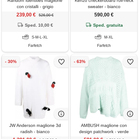
Random Identities maglione
Kenzo checkerboard roll-neck
con cristalli - grigio
sweater - bianco
239,00 €
590,00 €
526,00 €
Sped. 10,00 €
Sped. gratuita
S-M-L-XL
M-XL
Farfetch
Farfetch
JW Anderson maglione 3d
AMBUSH maglione con
radish - bianco
design patchwork - verde