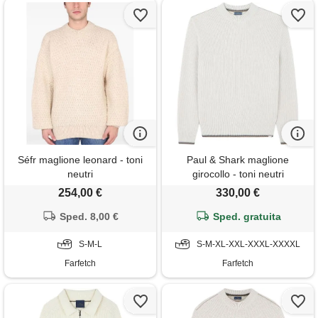
Séfr maglione leonard - toni
Paul & Shark maglione
neutri
girocollo - toni neutri
254,00 €
330,00 €
Sped. 8,00 €
Sped. gratuita
S-M-L
S-M-XL-XXL-XXXL-XXXXL
Farfetch
Farfetch