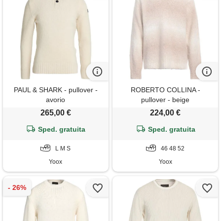
PAUL & SHARK - pullover -
ROBERTO COLLINA -
avorio
pullover - beige
265,00 €
224,00 €
Sped. gratuita
Sped. gratuita
L M S
46 48 52
Yoox
Yoox