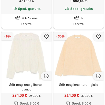
427,00 €
1.598,00 €
Sped. gratuita
Sped. gratuita
S-L-XL-XXL
L
Farfetch
Farfetch
Séfr maglione gilberto -
Séfr maglione haru - giallo
bianco
234,00 €
214,00 €
250,00 €
330,00 €
Sped. 8,00 €
Sped. 8,00 €