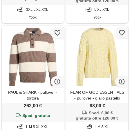
gratuita oltre 120,00 €
3XL L XL XXL
L XL XXL
Yoox
Yoox
PAUL & SHARK - pullover -
FEAR OF GOD ESSENTIALS
tortora
- pullover - giallo pastello
262,00 €
88,00 €
Sped. 6,00 €
Sped. gratuita
gratuita oltre 120,00 €
L M S XL XXL
L M S XL