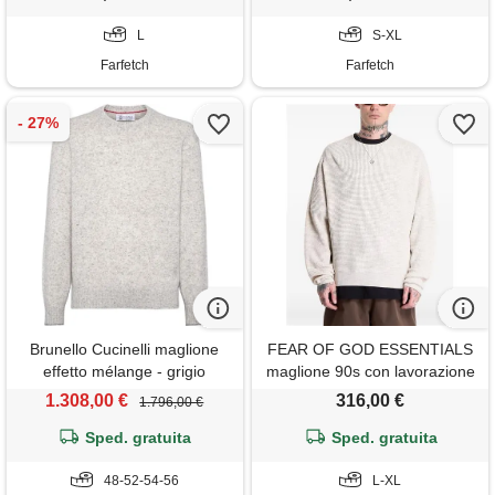
L
S-XL
Farfetch
Farfetch
Brunello Cucinelli maglione
FEAR OF GOD ESSENTIALS
effetto mélange - grigio
maglione 90s con lavorazione
a nido d'ape - toni neutri
1.308,00 €
316,00 €
1.796,00 €
Sped. gratuita
Sped. gratuita
48-52-54-56
L-XL