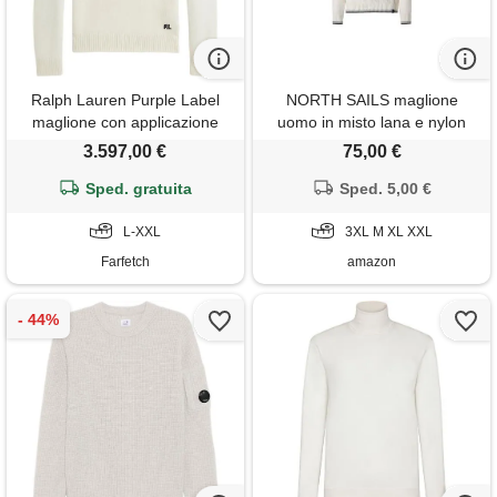
Ralph Lauren Purple Label
NORTH SAILS maglione
maglione con applicazione
uomo in misto lana e nylon
polo pony - bianco
con lavorazione a trecce
3.597,00 €
75,00 €
Sped. gratuita
Sped. 5,00 €
L-XXL
3XL M XL XXL
Farfetch
amazon