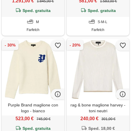
1.291,00 €
581,00 €
1.845,00 €
1.583,00 €
Sped. gratuita
Sped. gratuita
M
S-M-L
Farfetch
Farfetch
Purple Brand maglione con
rag & bone maglione harvey -
logo - bianco
toni neutri
523,00 €
240,00 €
745,00 €
301,00 €
Sped. gratuita
Sped. 18,00 €