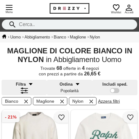
Menu
Wishlist
Accedi
›
›
›
›
›
Uomo
Abbigliamento
Bianco
Maglione
Nylon
MAGLIONE DI COLORE BIANCO IN
NYLON
in Abbigliamento Uomo
68
4
Trovate
offerte in
negozi
26,65 €
con prezzi a partire da
Filtra
Ordina
Includi sped.
Popolarità
Bianco
Maglione
Nylon
Azzera filtri