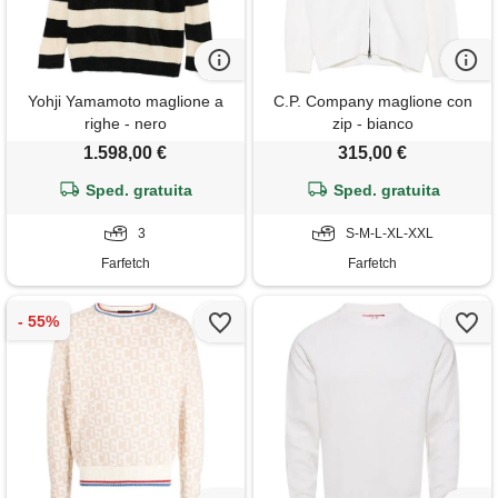
Yohji Yamamoto maglione a
C.P. Company maglione con
righe - nero
zip - bianco
1.598,00 €
315,00 €
Sped. gratuita
Sped. gratuita
3
S-M-L-XL-XXL
Farfetch
Farfetch