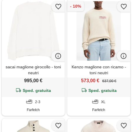
sacai maglione girocollo - toni
Kenzo maglione con ricamo -
neutri
toni neutri
995,00 €
573,00 €
637,00 €
Sped. gratuita
Sped. gratuita
2-3
XL
Farfetch
Farfetch