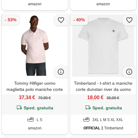
amazon
amazon
Tommy Hilfiger uomo
Timberland - t-shirt a maniche
maglietta polo maniche corte
corte dunstan river da uomo
1985 regular fit, rosa (light
in grigio, uomo, grigio, taglia:
37,34 €
18,00 €
79,90 €
30,00 €
pink), s
3xl
Sped. gratuita
Sped. gratuita
L S
3XL L M S XL XXL
amazon
OFFICIAL
Timberland