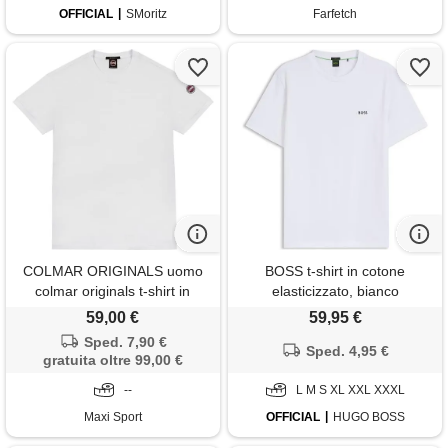
OFFICIAL
SMoritz
Farfetch
COLMAR ORIGINALS uomo
BOSS t-shirt in cotone
colmar originals t-shirt in
elasticizzato, bianco
piquet
59,00 €
59,95 €
Sped. 7,90 €
Sped. 4,95 €
gratuita oltre 99,00 €
--
L M S XL XXL XXXL
Maxi Sport
OFFICIAL
HUGO BOSS