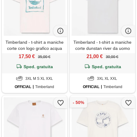
Timberland - t-shirt a maniche
Timberland - t-shirt a maniche
corte con logo grafico acqua
corte dunstan river da uomo
da uomo in bianco, uomo,
in grigio, uomo, grigio, taglia:
17,50 €
21,00 €
35,00 €
30,00 €
bianco, taglia: 3xl
3xl
Sped. gratuita
Sped. gratuita
3XL M S XL XXL
3XL XL XXL
OFFICIAL
Timberland
OFFICIAL
Timberland