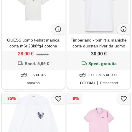
GUESS uomo t-shirt manica
Timberland - t-shirt a maniche
corta m6ri23k8fq4 cotone
corte dunstan river da uomo
bianco l
in bianco, uomo, bianco,
28,00 €
30,00 €
35,00 €
taglia: 3xl
Sped. 5,99 €
Sped. gratuita
L S XL XS
3XL L M S XL XXL
amazon
OFFICIAL
Timberland