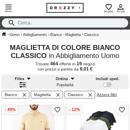
Menu
Wishlist
Accedi
›
›
›
›
›
Uomo
Abbigliamento
Bianco
Maglietta
Classico
MAGLIETTA DI COLORE BIANCO
CLASSICO
in Abbigliamento Uomo
464
19
Trovate
offerte in
negozi
8,01 €
con prezzi a partire da
Filtra
Ordina
Includi sped.
Popolarità
Bianco
Maglietta
Classico
Azzera filtri