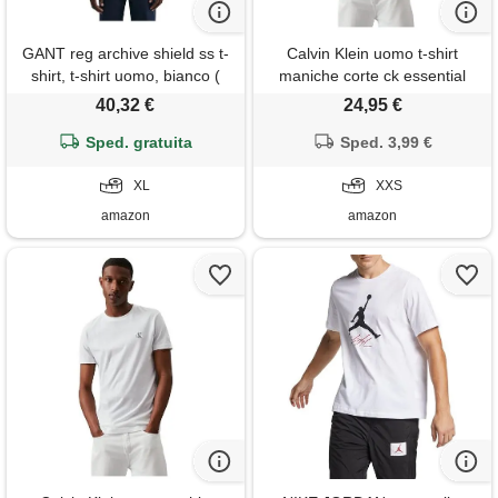
GANT reg archive shield ss t-
Calvin Klein uomo t-shirt
shirt, t-shirt uomo, bianco (
maniche corte ck essential
white ), xl
slim fit, bianco (bright white),
40,32 €
24,95 €
xxs
Sped. gratuita
Sped. 3,99 €
XL
XXS
amazon
amazon