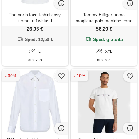
The north face t-shirt easy,
Tommy Hilfiger uomo
uomo, tnf white, l
maglietta polo maniche corte
regular fit, bianco (white), xxl
26,95 €
56,29 €
Sped. 12,50 €
Sped. gratuita
L
XXL
amazon
amazon