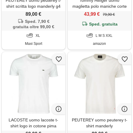
PEUTEREY uomo peuterey t-
Tommy Hilfiger uomo
shirt scritta logo manderly g4
maglietta polo maniche corte
regular fit con chiusura con
89,00 €
43,99 €
79,90 €
bottoni, avorio (ivory petal), l
Sped. 7,90 €
Sped. gratuita
gratuita oltre 99,00 €
XL
L M S XXL
Maxi Sport
amazon
LACOSTE uomo lacoste t-
PEUTEREY uomo peuterey t-
shirt logo in cotone pima
shirt manderly
bianca