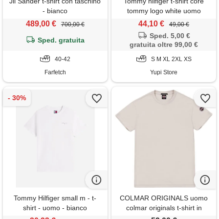
Jil Sander t-shirt con taschino
Tommy hilfiger t-shirt core
- bianco
tommy logo white uomo
489,00 €
44,10 €
700,00 €
49,00 €
Sped. 5,00 €
Sped. gratuita
gratuita oltre 99,00 €
40-42
S M XL 2XL XS
Farfetch
Yupi Store
Tommy Hilfiger small m - t-
COLMAR ORIGINALS uomo
shirt - uomo - bianco
colmar originals t-shirt in
piquet