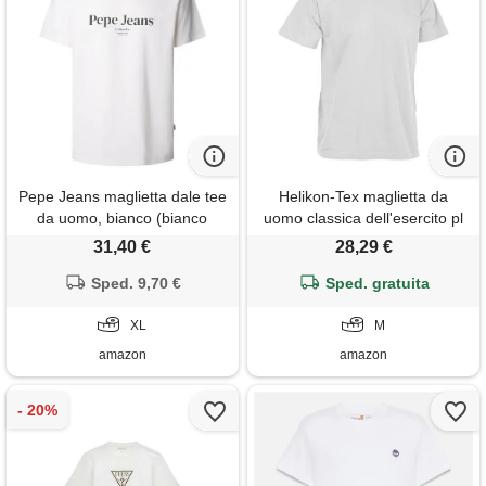
Pepe Jeans maglietta dale tee
Helikon-Tex maglietta da
da uomo, bianco (bianco
uomo classica dell'esercito pl
sporco), xl
woodland (confezione da 1),
31,40 €
28,29 €
bianco, m
Sped. 9,70 €
Sped. gratuita
XL
M
amazon
amazon