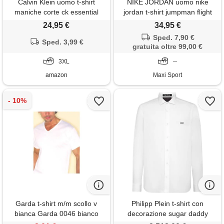
Calvin Klein uomo t-shirt
NIKE JORDAN uomo nike
maniche corte ck essential
jordan t-shirt jumpman flight
slim fit, bianco (bright white),
24,95 €
34,95 €
3xl
Sped. 7,90 €
Sped. 3,99 €
gratuita oltre 99,00 €
3XL
--
amazon
Maxi Sport
Garda t-shirt m/m scollo v
Philipp Plein t-shirt con
bianca Garda 0046 bianco
decorazione sugar daddy
skull - bianco