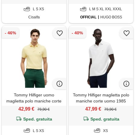
L S XS
L M S XL XXL XXXL
Cisalfa
OFFICIAL
HUGO BOSS
Tommy Hilfiger uomo
Tommy Hilfiger maglietta polo
maglietta polo maniche corte
maniche corte uomo 1985
1985 regular fit, giallo
regular fit, bianco (white), xs
42,99 €
47,99 €
79,90 €
79,90 €
(citronella), xs
Sped. gratuita
Sped. gratuita
L S XS
XS