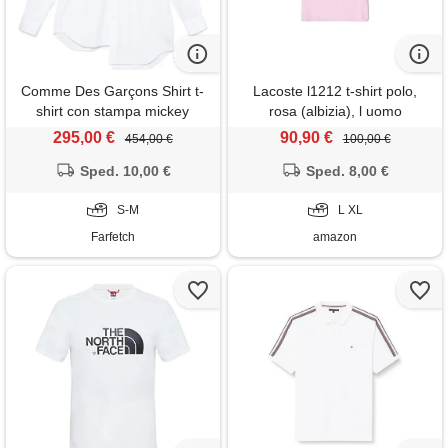
Comme Des Garçons Shirt t-
Lacoste l1212 t-shirt polo,
shirt con stampa mickey
rosa (albizia), l uomo
comme des garçons x disney
295,00 €
90,90 €
454,00 €
100,00 €
- bianco
Sped. 10,00 €
Sped. 8,00 €
S-M
L XL
Farfetch
amazon