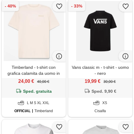
Timberland - t-shirt con
Vans classic m - t-shirt - uomo
grafica calamita da uomo in
- nero
bianco, uomo, bianco, taglia: l
24,00 €
19,99 €
40,00 €
30,00 €
Sped. gratuita
Sped. 9,90 €
L M S XL XXL
XS
OFFICIAL
Timberland
Cisalfa