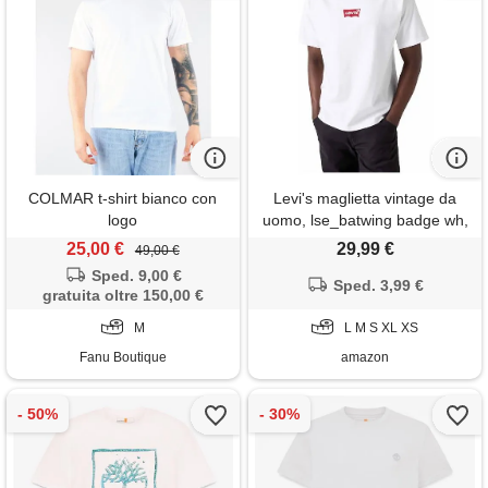
COLMAR t-shirt bianco con
Levi's maglietta vintage da
logo
uomo, lse_batwing badge wh,
s
25,00 €
29,99 €
49,00 €
Sped. 9,00 €
Sped. 3,99 €
gratuita oltre 150,00 €
M
L M S XL XS
Fanu Boutique
amazon