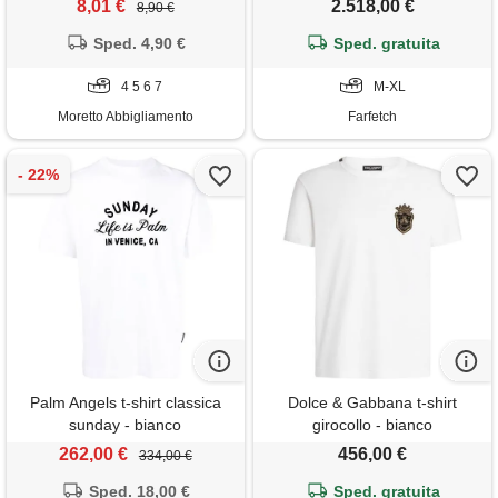
8,01 €
2.518,00 €
8,90 €
Sped. 4,90 €
Sped. gratuita
4 5 6 7
M-XL
Moretto Abbigliamento
Farfetch
Palm Angels t-shirt classica
Dolce & Gabbana t-shirt
sunday - bianco
girocollo - bianco
262,00 €
456,00 €
334,00 €
Sped. 18,00 €
Sped. gratuita