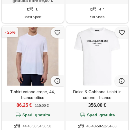
gratuita oltre 99,00 €
L
4 7
Maxi Sport
Ski Sises
T-shirt cotone crepe, 44,
Dolce & Gabbana t-shirt in
bianco ottico
cotone - bianco
86,25 €
356,00 €
115,00 €
Sped. gratuita
Sped. gratuita
44 46 50 54 56 58
46-48-50-52-54-58