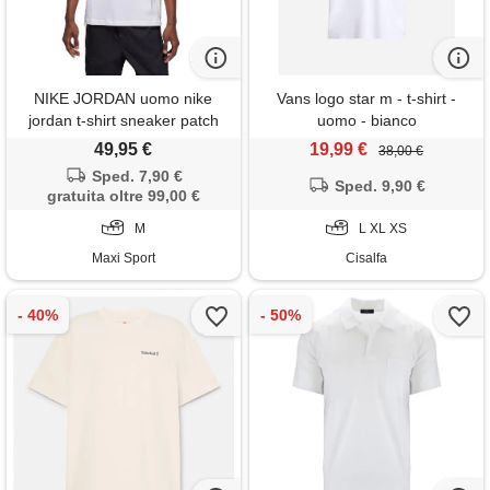
NIKE JORDAN uomo nike
Vans logo star m - t-shirt -
jordan t-shirt sneaker patch
uomo - bianco
49,95 €
19,99 €
38,00 €
Sped. 7,90 €
Sped. 9,90 €
gratuita oltre 99,00 €
M
L XL XS
Maxi Sport
Cisalfa