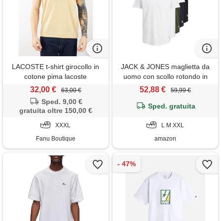
LACOSTE t-shirt girocollo in
JACK & JONES maglietta da
cotone pima lacoste
uomo con scollo rotondo in
tinta unita, bianco/dettagli: 2
32,00 €
52,88 €
63,00 €
59,99 €
bianchi, 1 nero, 1 blu navy, 1
Sped. 9,00 €
Sped. gratuita
foresta, m
gratuita oltre 150,00 €
XXXL
L M XXL
Fanu Boutique
amazon