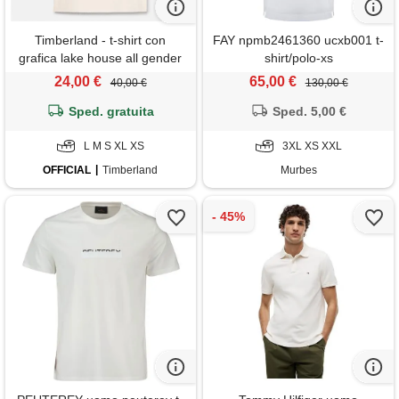
Timberland - t-shirt con
FAY npmb2461360 ucxb001 t-
grafica lake house all gender
shirt/polo-xs
in bianco, bianco, taglia: l
24,00 €
65,00 €
40,00 €
130,00 €
Sped. gratuita
Sped. 5,00 €
L M S XL XS
3XL XS XXL
OFFICIAL
Timberland
Murbes