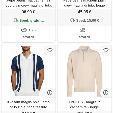
Pepe Jeans macbeth small
Pepe Jeans macbeth plain
logo plain crew maglia di tuta,
crew maglia di tuta, beige
beige (bianco avorio), l uomo
(bianco avorio), l uomo
38,99 €
45,05 €
Sped. gratuita
Sped. 15,00 €
L XS
L
amazon
amazon
iClosam maglia polo uomo
LANEUS - maglia in
collo zip a righe tessuto
cachemire - beige
elasticizzato xl