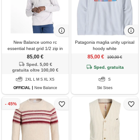
New Balance uomo rc
Patagonia maglia unity uprisal
essential heat grid 1/2 zip in
hoody white
grigio, maglia di poliestere,
85,00 €
85,00 €
100,00 €
taglia 2xl
Sped. 5,00 €
Sped. gratuita
gratuita oltre 100,00 €
2XL L M S XL XS
S
OFFICIAL
New Balance
Ski Sises