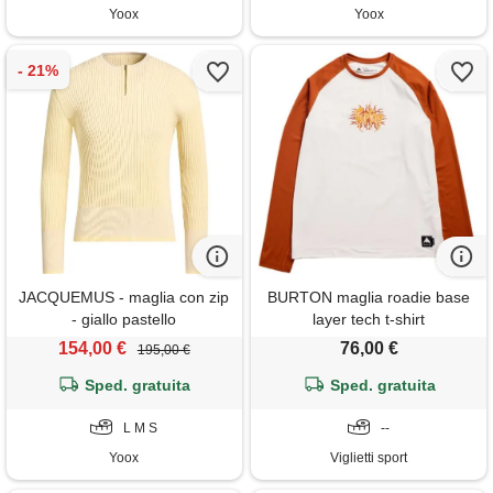
Yoox
Yoox
JACQUEMUS - maglia con zip
BURTON maglia roadie base
- giallo pastello
layer tech t-shirt
154,00 €
76,00 €
195,00 €
Sped. gratuita
Sped. gratuita
L M S
--
Yoox
Viglietti sport