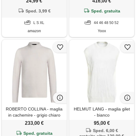
24,99 €
416,00 €
Sped. 3,99 €
Sped. gratuita
L S XL
44 46 48 50 52
amazon
Yoox
ROBERTO COLLINA - maglia
HELMUT LANG - maglia gilet
in cachemire - grigio chiaro
- bianco
233,00 €
95,00 €
Sped. 6,00 €
Sped. gratuita