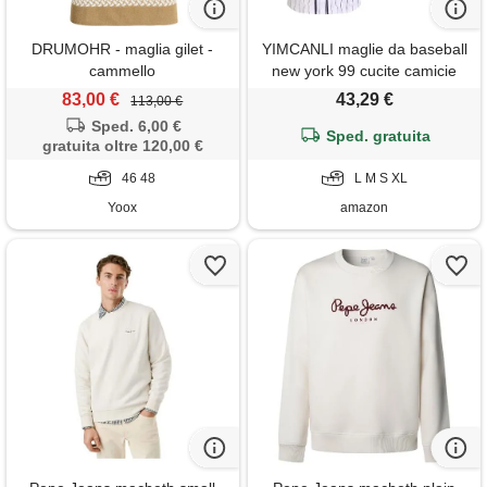
DRUMOHR - maglia gilet -
YIMCANLI maglie da baseball
cammello
new york 99 cucite camicie
hip hop button down
83,00 €
43,29 €
113,00 €
abbigliamento da uomo per
Sped. 6,00 €
festa regalo di natale, bianco
Sped. gratuita
gratuita oltre 120,00 €
gessato, l
46 48
L M S XL
Yoox
amazon