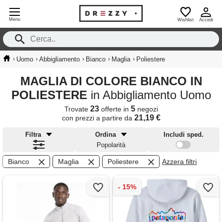
Menu
Wishlist
Accedi
›
›
›
›
›
Uomo
Abbigliamento
Bianco
Maglia
Poliestere
MAGLIA DI COLORE BIANCO IN
POLIESTERE
in Abbigliamento Uomo
23
5
Trovate
offerte in
negozi
21,19 €
con prezzi a partire da
Filtra
Ordina
Includi sped.
Popolarità
Bianco
Maglia
Poliestere
Azzera filtri