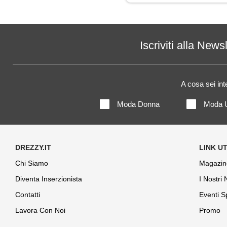
Maglia
Maglietta
Iscriviti alla News
Maglione
A cosa sei in
Mantella
Moda Donna
Moda 
Pantaloni
Piumino
Polo
Chi Siamo
Magazin
Diventa Inserzionista
I Nostri
Shorts
Contatti
Eventi S
Soprabito
Lavora Con Noi
Promo
Trench