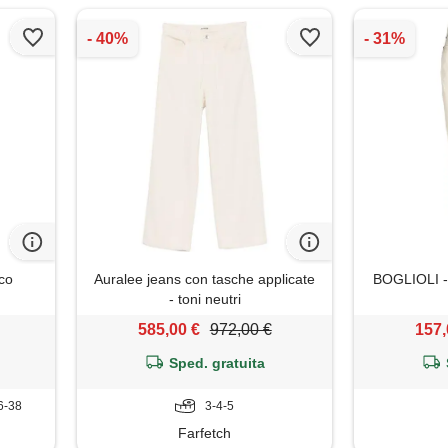
nco
Auralee jeans con tasche applicate
BOGLIOLI - 
- toni neutri
585,00 €
972,00 €
157,
Sped. gratuita
6-38
3-4-5
Farfetch