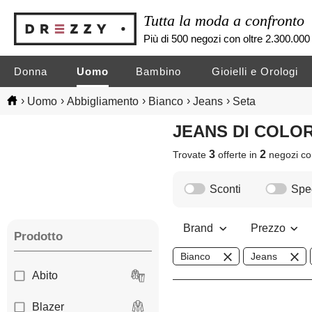
Tutta la moda a confronto
Più di 500 negozi con oltre 2.300.000 
Donna
Uomo
Bambino
Gioielli e Orologi
›
›
›
›
›
Uomo
Abbigliamento
Bianco
Jeans
Seta
JEANS DI COLO
3
2
Trovate
offerte in
negozi
co
Sconti
Sped
Brand
Prezzo
Prodotto
Bianco
Jeans
Abito
Blazer