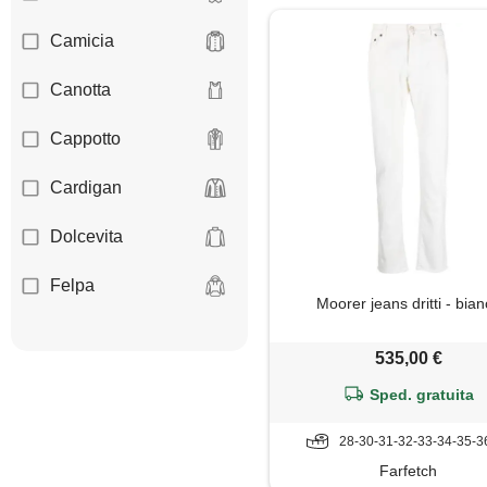
Camicia
Canotta
Cappotto
Cardigan
Dolcevita
Felpa
Moorer jeans dritti - bia
Giacca
535,00 €
Gilet
Sped. gratuita
Giubbotto
28-30-31-32-33-34-35-3
Farfetch
Jeans