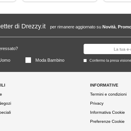
letter di Drezzy.it
per rimanere aggiornato su
Novità
,
Promo
teressato?
Uomo
Moda Bambino
Confermo la presa visione
e
Termini e condizioni
 Negozi
Privacy
peciali
Informativa Cookie
Preferenze Cookie