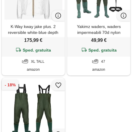
K-Way kway jake plus. 2
Yakimz waders, waders
reversible white-blue depth
impermeabili 70d nylon
k2124ew - color: ald tg. Xl
composito pvc pantaloni da
175,99 €
49,99 €
pesca, con stivali in gomma
Sped. gratuita
antiscivolo, pantaloni da
Sped. gratuita
bacino, adatti per cantieri,
XL TALL
pesca, fattorie
47
amazon
amazon