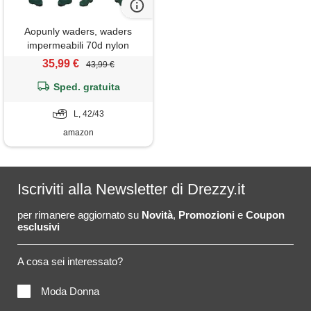
Aopunly waders, waders
impermeabili 70d nylon
composito pvc pantaloni da
35,99 €
43,99 €
pesca, con stivali in gomma
antiscivolo, pantaloni da
Sped. gratuita
bacino, pantaloni da
inondazione
L, 42/43
amazon
Iscriviti alla Newsletter di Drezzy.it
per rimanere aggiornato su
Novità
,
Promozioni
e
Coupon
esclusivi
A cosa sei interessato?
Moda Donna