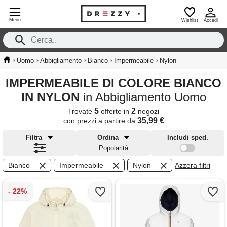
Menu
Wishlist
Accedi
›
›
›
›
›
Uomo
Abbigliamento
Bianco
Impermeabile
Nylon
IMPERMEABILE DI COLORE BIANCO
IN NYLON
in Abbigliamento Uomo
5
2
Trovate
offerte in
negozi
35,99 €
con prezzi a partire da
Filtra
Ordina
Includi sped.
Popolarità
Bianco
Impermeabile
Nylon
Azzera filtri