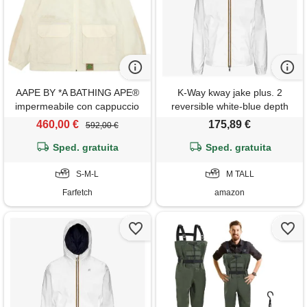
AAPE BY *A BATHING APE®
K-Way kway jake plus. 2
impermeabile con cappuccio
reversible white-blue depth
e logo - toni neutri
k2124ew - color: ald tg. M
460,00 €
175,89 €
592,00 €
Sped. gratuita
Sped. gratuita
S-M-L
M TALL
Farfetch
amazon