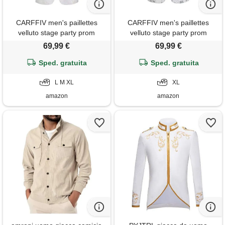
CARFFIV men's paillettes
CARFFIV men's paillettes
velluto stage party prom
velluto stage party prom
wedding dinner symmetry suit
wedding dinner symmetry suit
69,99 €
69,99 €
jacket blazer, pink, l
jacket blazer, white, xl
Sped. gratuita
Sped. gratuita
L M XL
XL
amazon
amazon