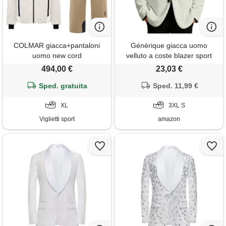
COLMAR giacca+pantaloni
Générique giacca uomo
uomo new cord
velluto a coste blazer sport
due bottoni asciutto casual
494,00 €
23,03 €
cappotto sarto casual giacca
Sped. gratuita
costume chic gilet da sera
Sped. 11,99 €
elegante giacche ufficio
XL
autunno inverno moda, beige,
3XL S
s
Viglietti sport
amazon