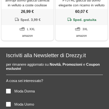
amropi uomo giacca camicia
PYJTRL giacca da uomo
in velluto a coste coulisse
elegante con ricamo in velluto
casual bottoni camicie con
nero e oro (white, 3xl)
26,99 €
60,07 €
tasche khaki, xxl
Sped. 3,99 €
Sped. gratuita
L XXL
3XL
amazon
amazon
Iscriviti alla Newsletter di Drezzy.it
per rimanere aggiornato su
Novità
,
Promozioni
e
Coupon
esclusivi
A cosa sei interessato?
Moda Donna
Moda Uomo