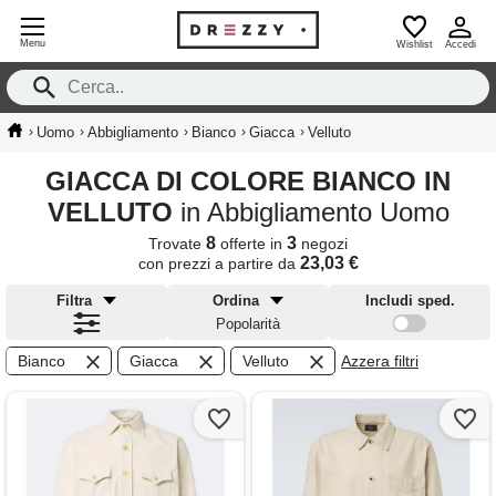
Menu
Wishlist
Accedi
›
›
›
›
›
Uomo
Abbigliamento
Bianco
Giacca
Velluto
GIACCA DI COLORE BIANCO IN
VELLUTO
in Abbigliamento Uomo
8
3
Trovate
offerte in
negozi
23,03 €
con prezzi a partire da
Filtra
Ordina
Includi sped.
Popolarità
Bianco
Giacca
Velluto
Azzera filtri