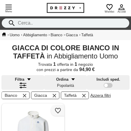
Menu
Wishlist
Accedi
›
›
›
›
›
Uomo
Abbigliamento
Bianco
Giacca
Taffetà
GIACCA DI COLORE BIANCO IN
TAFFETÀ
in Abbigliamento Uomo
1
1
Trovata
offerta in
negozio
94,90 €
con prezzi a partire da
Filtra
Ordina
Includi sped.
Popolarità
Bianco
Giacca
Taffetà
Azzera filtri