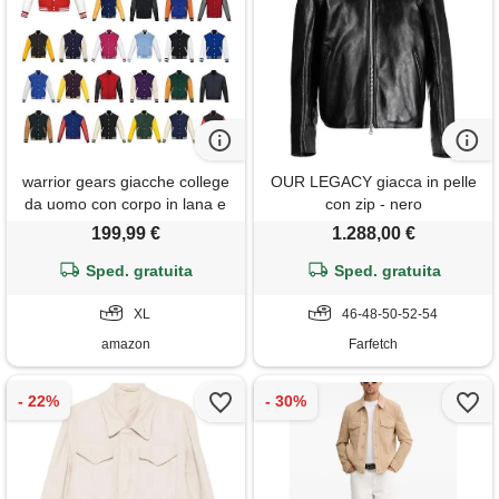
warrior gears giacche college
OUR LEGACY giacca in pelle
da uomo con corpo in lana e
con zip - nero
maniche in pelle, giacca
199,99 €
1.288,00 €
college classica stile bomber
retrò a righe, corpo in lana e
Sped. gratuita
Sped. gratuita
maniche in pelle, azzurro e
bianco - xl
XL
46-48-50-52-54
amazon
Farfetch