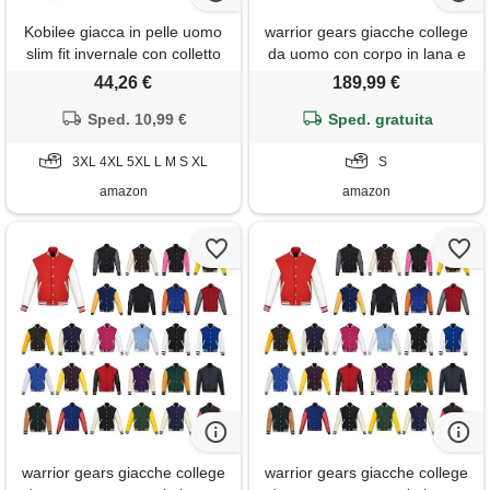
Kobilee giacca in pelle uomo
warrior gears giacche college
slim fit invernale con colletto
da uomo con corpo in lana e
giacca pelle biker 4 stagioni
maniche in pelle, giacca
44,26 €
189,99 €
giubbino casual bomber
college classica stile bomber
giacca moto cerniera classico
Sped. 10,99 €
retrò a righe, corpo in lana e
Sped. gratuita
vintage cappotto giacca
maniche in pelle, blu navy e
militare giubbotto
3XL 4XL 5XL L M S XL
crema - s
S
amazon
amazon
warrior gears giacche college
warrior gears giacche college