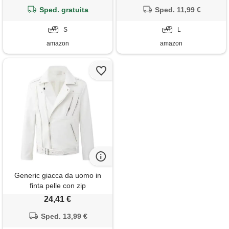
retrò a righe, corpo in lana e
Sped. gratuita
classico, con chiusura lampo,
Sped. 11,99 €
maniche in pelle, blu navy e
tinta unita, per il tempo libero,
giallo dorato - s
S
bianco, l
L
amazon
amazon
Generic giacca da uomo in
finta pelle con zip
asimmetrica, stile classico e
24,41 €
slim, per autunno/inverno,
giacca da motociclista,
Sped. 13,99 €
bianco, 4xl