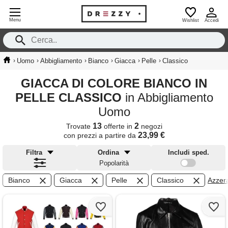
Menu
Wishlist
Accedi
›
›
›
›
›
›
Uomo
Abbigliamento
Bianco
Giacca
Pelle
Classico
GIACCA DI COLORE BIANCO IN
PELLE CLASSICO
in Abbigliamento
Uomo
13
2
Trovate
offerte in
negozi
23,99 €
con prezzi a partire da
Filtra
Ordina
Includi sped.
Popolarità
Bianco
Giacca
Pelle
Classico
Azzera 