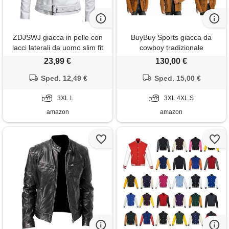
ZDJSWJ giacca in pelle con
BuyBuy Sports giacca da
lacci laterali da uomo slim fit
cowboy tradizionale
similpelle bike jacket flip neck
occidentale con frange e
23,99 €
130,00 €
moto pu jacket, bianco, l
perline, marrone, 3xl
Sped. 12,49 €
Sped. 15,00 €
3XL L
3XL 4XL S
amazon
amazon