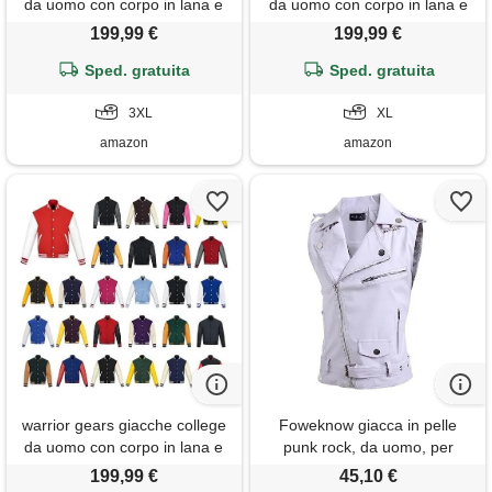
da uomo con corpo in lana e
da uomo con corpo in lana e
maniche in pelle, giacca
maniche in pelle, giacca
199,99 €
199,99 €
college classica stile bomber
college classica stile bomber
retrò a righe, corpo in lana e
Sped. gratuita
retrò a righe, corpo in lana e
Sped. gratuita
maniche in pelle, nero e
maniche in pelle, verde
crema - 3xl
3XL
foresta e crema - xl
XL
amazon
amazon
warrior gears giacche college
Foweknow giacca in pelle
da uomo con corpo in lana e
punk rock, da uomo, per
maniche in pelle, giacca
motociclisti, slim fit, risvolti,
199,99 €
45,10 €
college classica stile bomber
gilet in pelle, senza maniche,