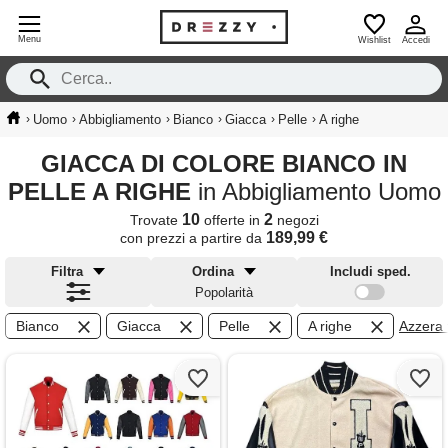
Menu
Wishlist
Accedi
›
›
›
›
›
›
Uomo
Abbigliamento
Bianco
Giacca
Pelle
A righe
GIACCA DI COLORE BIANCO IN
PELLE A RIGHE
in Abbigliamento Uomo
10
2
Trovate
offerte in
negozi
189,99 €
con prezzi a partire da
Filtra
Ordina
Includi sped.
Popolarità
Bianco
Giacca
Pelle
A righe
Azzera fi