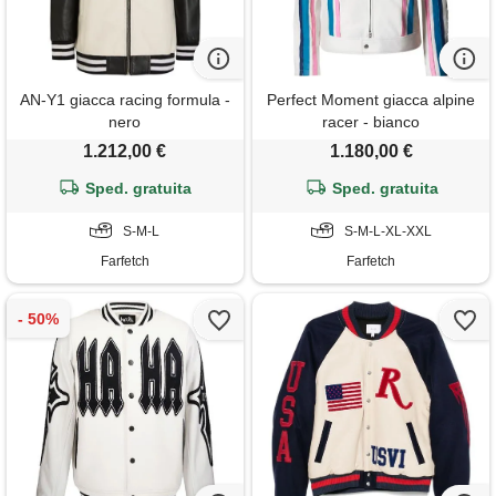
AN-Y1 giacca racing formula -
Perfect Moment giacca alpine
nero
racer - bianco
1.212,00 €
1.180,00 €
Sped. gratuita
Sped. gratuita
S-M-L
S-M-L-XL-XXL
Farfetch
Farfetch