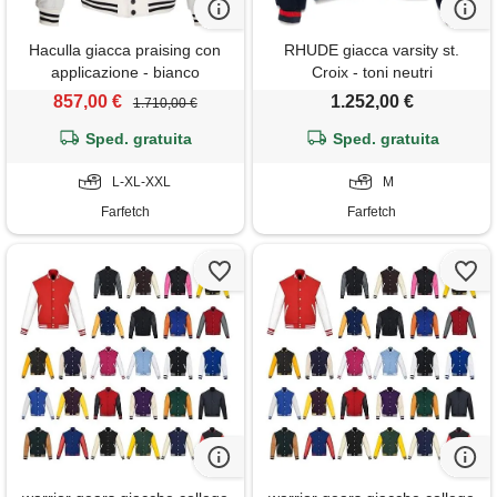
Haculla giacca praising con
RHUDE giacca varsity st.
applicazione - bianco
Croix - toni neutri
857,00 €
1.252,00 €
1.710,00 €
Sped. gratuita
Sped. gratuita
L-XL-XXL
M
Farfetch
Farfetch