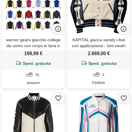
warrior gears giacche college
KAPITAL giacca varsity i-five
da uomo con corpo in lana e
con applicazione - toni neutri
maniche in pelle, giacca
199,99 €
2.669,00 €
college classica stile bomber
retrò a righe, corpo in lana e
Sped. gratuita
Sped. gratuita
maniche in pelle, azzurro e
bianco - xl
XL
3
amazon
Farfetch