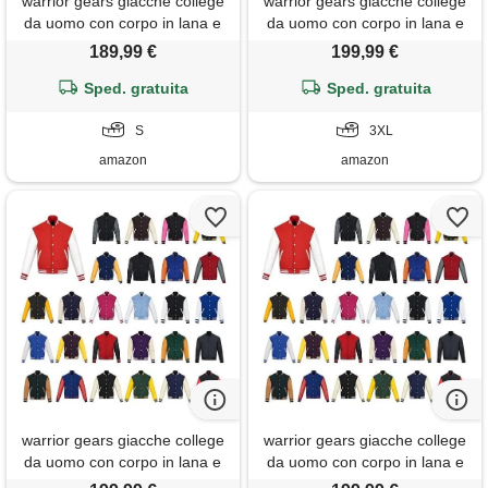
warrior gears giacche college
warrior gears giacche college
da uomo con corpo in lana e
da uomo con corpo in lana e
maniche in pelle, giacca
maniche in pelle, giacca
189,99 €
199,99 €
college classica stile bomber
college classica stile bomber
retrò a righe, corpo in lana e
Sped. gratuita
retrò a righe, corpo in lana e
Sped. gratuita
maniche in pelle, blu navy e
maniche in pelle, nero e
crema - s
S
crema - 3xl
3XL
amazon
amazon
warrior gears giacche college
warrior gears giacche college
da uomo con corpo in lana e
da uomo con corpo in lana e
maniche in pelle, giacca
maniche in pelle, giacca