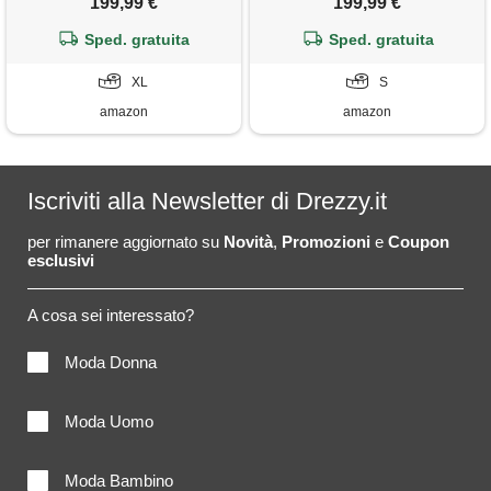
199,99 €
199,99 €
college classica stile bomber
college classica stile bomber
retrò a righe, corpo in lana e
Sped. gratuita
retrò a righe, corpo in lana e
Sped. gratuita
maniche in pelle, verde
maniche in pelle, blu navy e
foresta e crema - xl
XL
giallo dorato - s
S
amazon
amazon
Iscriviti alla Newsletter di Drezzy.it
per rimanere aggiornato su
Novità
,
Promozioni
e
Coupon
esclusivi
A cosa sei interessato?
Moda Donna
Moda Uomo
Moda Bambino