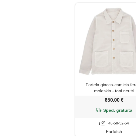
Fortela giacca-camicia fe
moleskin - toni neutri
650,00 €
Sped. gratuita
48-50-52-54
Farfetch