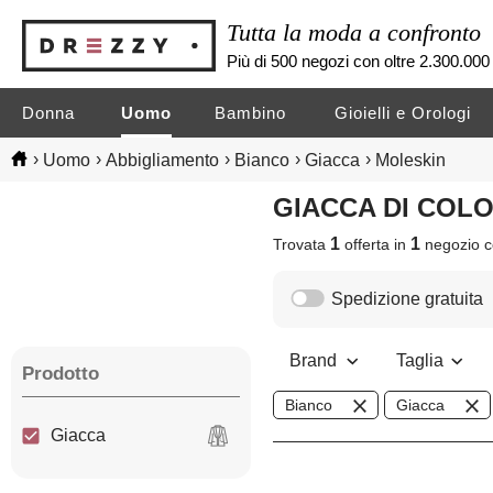
Tutta la moda a confronto
Più di 500 negozi con oltre 2.300.000 
Donna
Uomo
Bambino
Gioielli e Orologi
›
›
›
›
›
Uomo
Abbigliamento
Bianco
Giacca
Moleskin
GIACCA DI CO
1
1
Trovata
offerta in
negozio
c
Spedizione gratuita
Brand
Taglia
Prodotto
Bianco
Giacca
Giacca