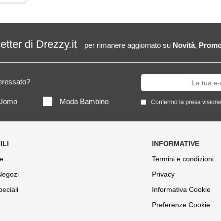
letter di Drezzy.it
per rimanere aggiornato su
Novità
,
Promo
teressato?
Uomo
Moda Bambino
Confermo la presa visione
e
Termini e condizioni
 Negozi
Privacy
peciali
Informativa Cookie
Preferenze Cookie