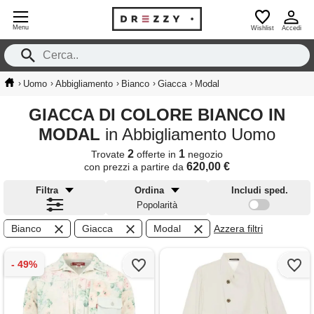
Menu
Wishlist
Accedi
›
›
›
›
›
Uomo
Abbigliamento
Bianco
Giacca
Modal
GIACCA DI COLORE BIANCO IN
MODAL
in Abbigliamento Uomo
2
1
Trovate
offerte in
negozio
620,00 €
con prezzi a partire da
Filtra
Ordina
Includi sped.
Popolarità
Bianco
Giacca
Modal
Azzera filtri