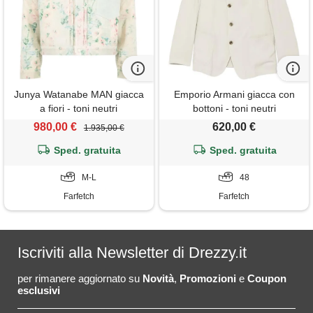
Junya Watanabe MAN giacca
Emporio Armani giacca con
a fiori - toni neutri
bottoni - toni neutri
980,00 €
620,00 €
1.935,00 €
Sped. gratuita
Sped. gratuita
M-L
48
Farfetch
Farfetch
Iscriviti alla Newsletter di Drezzy.it
per rimanere aggiornato su
Novità
,
Promozioni
e
Coupon
esclusivi