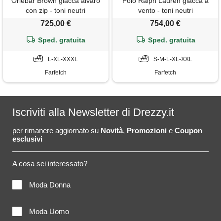
Orlebar Brown giacca alvaro
Polo Ralph Lauren giacca a
con zip - toni neutri
vento - toni neutri
725,00 €
754,00 €
Sped. gratuita
Sped. gratuita
L-XL-XXXL
S-M-L-XL-XXL
Farfetch
Farfetch
Iscriviti alla Newsletter di Drezzy.it
per rimanere aggiornato su
Novità
,
Promozioni
e
Coupon
esclusivi
A cosa sei interessato?
Moda Donna
Moda Uomo