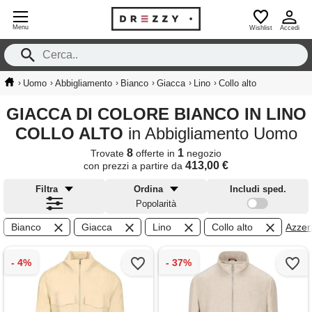
Menu
Wishlist
Accedi
›
›
›
›
›
›
Uomo
Abbigliamento
Bianco
Giacca
Lino
Collo alto
GIACCA DI COLORE BIANCO IN LINO
COLLO ALTO
in Abbigliamento Uomo
8
1
Trovate
offerte in
negozio
413,00 €
con prezzi a partire da
Filtra
Ordina
Includi sped.
Popolarità
Bianco
Giacca
Lino
Collo alto
Azzera 