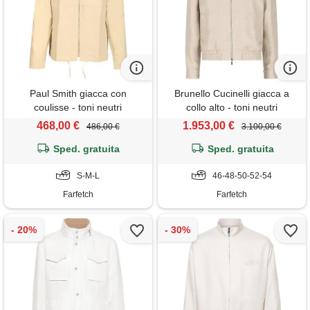
Paul Smith giacca con
Brunello Cucinelli giacca a
coulisse - toni neutri
collo alto - toni neutri
468,00 €
1.953,00 €
486,00 €
3.100,00 €
Sped. gratuita
Sped. gratuita
S-M-L
46-48-50-52-54
Farfetch
Farfetch