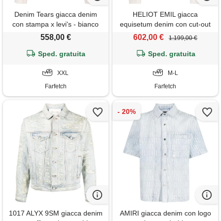
Denim Tears giacca denim
HELIOT EMIL giacca
con stampa x levi's - bianco
equisetum denim con cut-out
- toni neutri
558,00 €
602,00 €
1.199,00 €
Sped. gratuita
Sped. gratuita
XXL
M-L
Farfetch
Farfetch
1017 ALYX 9SM giacca denim
AMIRI giacca denim con logo