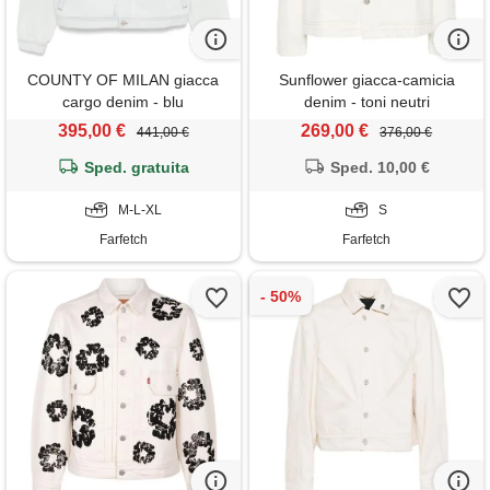
COUNTY OF MILAN giacca
Sunflower giacca-camicia
cargo denim - blu
denim - toni neutri
395,00 €
269,00 €
441,00 €
376,00 €
Sped. gratuita
Sped. 10,00 €
M-L-XL
S
Farfetch
Farfetch