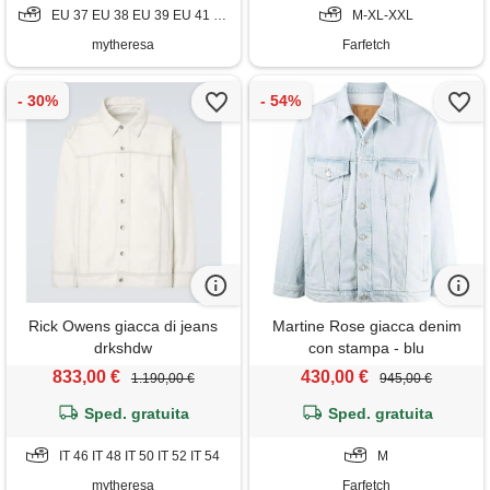
EU 37 EU 38 EU 39 EU 41 EU 42
M-XL-XXL
mytheresa
Farfetch
Rick Owens giacca di jeans
Martine Rose giacca denim
drkshdw
con stampa - blu
833,00 €
430,00 €
1.190,00 €
945,00 €
Sped. gratuita
Sped. gratuita
IT 46 IT 48 IT 50 IT 52 IT 54
M
mytheresa
Farfetch