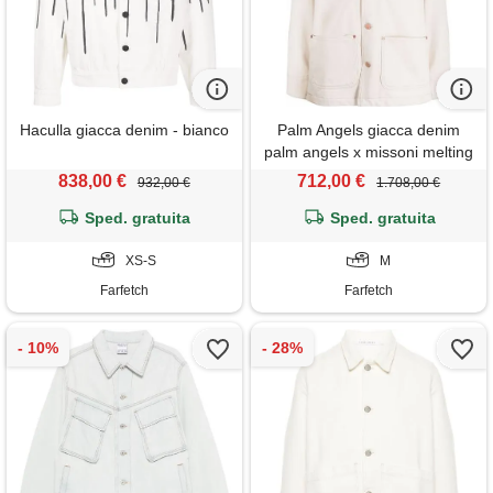
Haculla giacca denim - bianco
Palm Angels giacca denim
palm angels x missoni melting
logo - toni neutri
838,00 €
712,00 €
932,00 €
1.708,00 €
Sped. gratuita
Sped. gratuita
XS-S
M
Farfetch
Farfetch