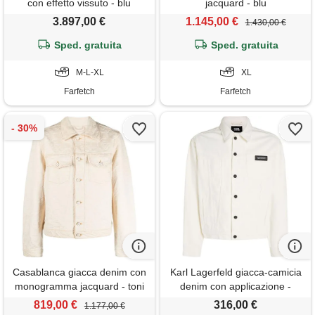
con effetto vissuto - blu
jacquard - blu
3.897,00 €
1.145,00 €
1.430,00 €
Sped. gratuita
Sped. gratuita
M-L-XL
XL
Farfetch
Farfetch
Casablanca giacca denim con
Karl Lagerfeld giacca-camicia
monogramma jacquard - toni
denim con applicazione -
neutri
bianco
819,00 €
316,00 €
1.177,00 €