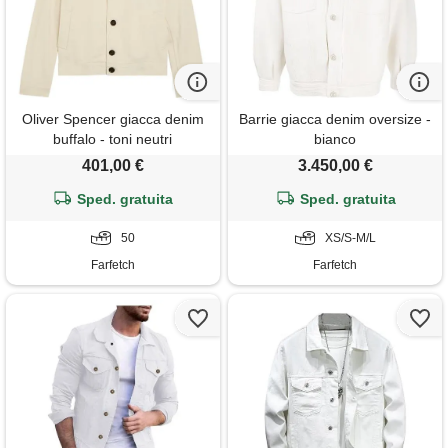
Oliver Spencer giacca denim
Barrie giacca denim oversize -
buffalo - toni neutri
bianco
401,00 €
3.450,00 €
Sped. gratuita
Sped. gratuita
50
XS/S-M/L
Farfetch
Farfetch