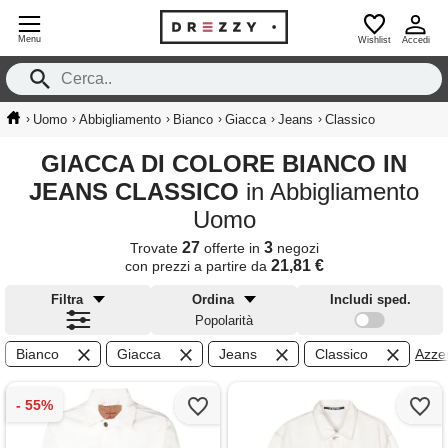
Menu
Wishlist
Accedi
›
›
›
›
›
›
Uomo
Abbigliamento
Bianco
Giacca
Jeans
Classico
GIACCA DI COLORE BIANCO IN
JEANS CLASSICO
in Abbigliamento
Uomo
27
3
Trovate
offerte in
negozi
21,81 €
con prezzi a partire da
Filtra
Ordina
Includi sped.
Popolarità
Bianco
Giacca
Jeans
Classico
Azzera