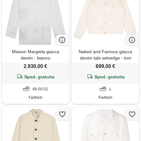
Maison Margiela giacca
Naked and Famous giacca
denim - bianco
denim tabi selvedge - toni
neutri
2.930,00 €
699,00 €
Sped. gratuita
Sped. gratuita
48-50-52
L
Farfetch
Farfetch