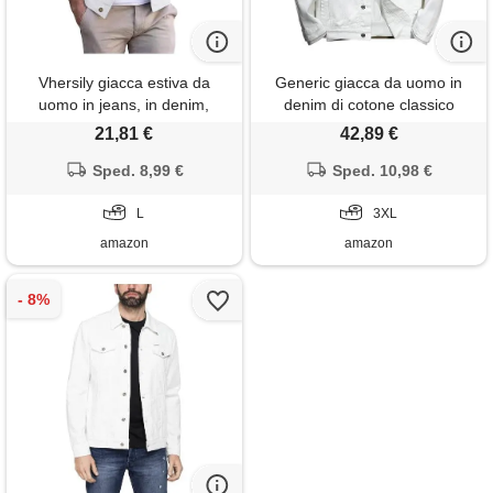
Vhersily giacca estiva da
Generic giacca da uomo in
uomo in jeans, in denim,
denim di cotone classico
primaverile vintage, giacca
vintage con risvolto
21,81 €
42,89 €
classica cargo slim fit,
primaverile moda street
giaccone invernale trench
Sped. 8,99 €
casual plus giacca da moto,
Sped. 10,98 €
coat outwear, punk
bianco, 3xl
streetwear, classico formale
L
3XL
chic jackets
amazon
amazon