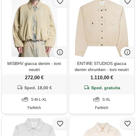
MISBHV giacca denim - toni
ENTIRE STUDIOS giacca
neutri
denim shrunken - toni neutri
272,00 €
1.110,00 €
Sped. 18,00 €
Sped. gratuita
S-M-L-XL
S-XL
Farfetch
Farfetch