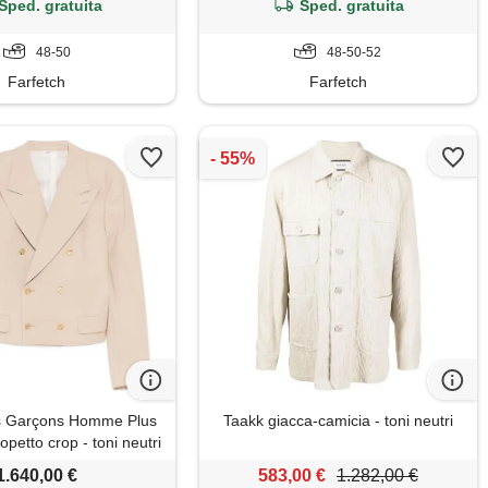
Sped. gratuita
Sped. gratuita
48-50
48-50-52
Farfetch
Farfetch
 Garçons Homme Plus
Taakk giacca-camicia - toni neutri
petto crop - toni neutri
1.640,00 €
583,00 €
1.282,00 €