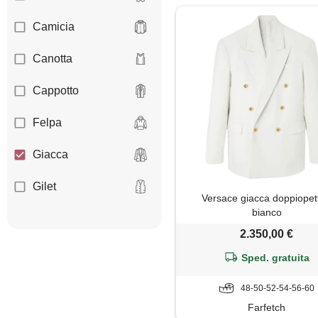
Camicia
Canotta
Cappotto
Felpa
Giacca
Gilet
Versace giacca doppiopet
bianco
Giubbotto
2.350,00 €
Maglietta
Sped. gratuita
Maglione
48-50-52-54-56-60
Farfetch
Pantaloni