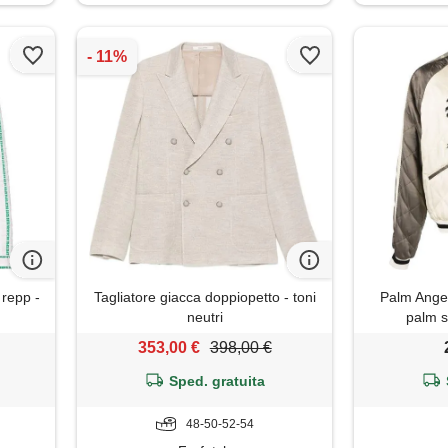
repp -
Tagliatore giacca doppiopetto - toni
Palm Ange
neutri
palm s
353,00 €
398,00 €
Sped. gratuita
48-50-52-54