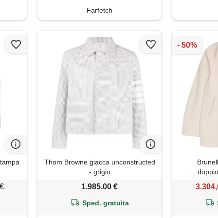
Farfetch
stampa
Thom Browne giacca unconstructed
Brunell
- grigio
doppio
 €
1.985,00 €
3.304,
Sped. gratuita