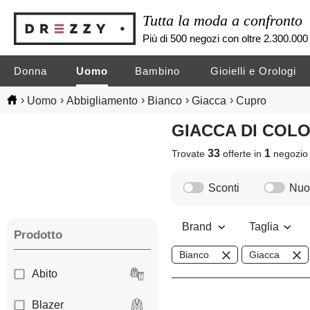
Tutta la moda a confronto
Più di 500 negozi con oltre 2.300.000 
Donna
Uomo
Bambino
Gioielli e Orologi
›
›
›
›
›
Uomo
Abbigliamento
Bianco
Giacca
Cupro
GIACCA DI CO
33
1
Trovate
offerte in
negozi
Sconti
Nuov
Brand
Taglia
Prodotto
Bianco
Giacca
Abito
Blazer