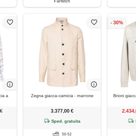
Farfetch
ia a
Zegna giacca-camicia - marrone
Brioni giacc
 €
3.377,00 €
2.434,
Sped. gratuita
50-52