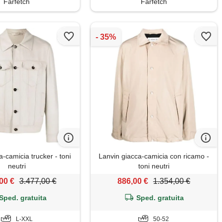
Farfetch
Farfetch
a-camicia trucker - toni
Lanvin giacca-camicia con ricamo -
neutri
toni neutri
00 €
3.477,00 €
886,00 €
1.354,00 €
Sped. gratuita
Sped. gratuita
L-XXL
50-52