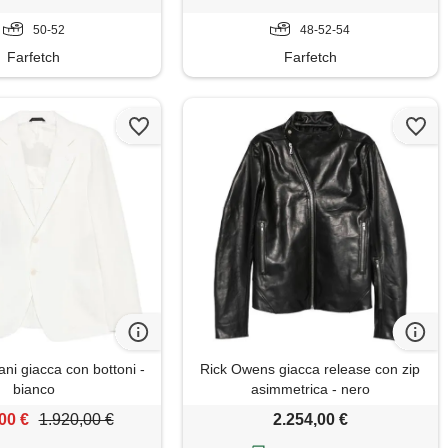
50-52
48-52-54
Farfetch
Farfetch
ni giacca con bottoni -
Rick Owens giacca release con zip
bianco
asimmetrica - nero
00 €
1.920,00 €
2.254,00 €