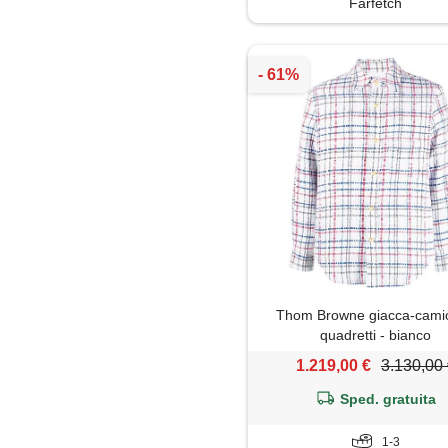
Farfetch
Thom Browne giacca-camic
quadretti - bianco
1.219,00 €
3.130,00
Sped. gratuita
1-3