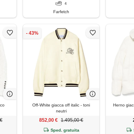
4
Farfetch
nco
Off-White giacca off italic - toni
Herno giac
neutri
 €
852,00 €
1.495,00 €
Sped. gratuita