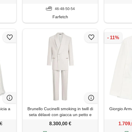
46-48-50-54
Farfetch
icia a
Brunello Cucinelli smoking in twill di
Giorgio Arma
seta délavé con giacca un petto e
mezzo con rever sciallato e
 €
8.300,00 €
1.709,
pantalone con doppia pince - toni