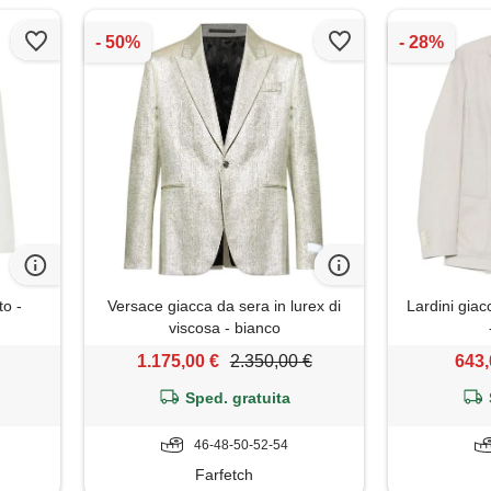
to -
Versace giacca da sera in lurex di
Lardini giac
viscosa - bianco
1.175,00 €
2.350,00 €
643,
Sped. gratuita
46-48-50-52-54
Farfetch