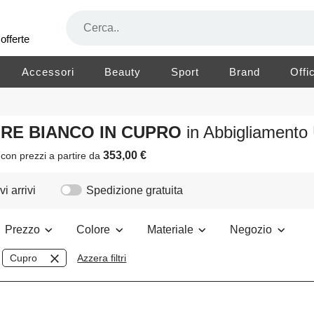
offerte
Accessori
Beauty
Sport
Brand
Offi
LORE BIANCO IN CUPRO
in Abbigliament
353,00 €
o
con prezzi a partire da
i arrivi
Spedizione gratuita
Prezzo
Colore
Materiale
Negozio
Cupro
Azzera filtri