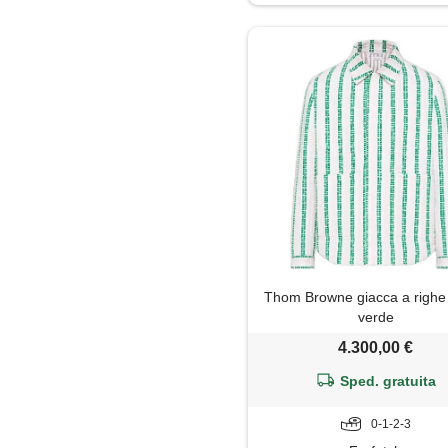
Shorts
Trench
Thom Browne giacca a righe 
verde
4.300,00 €
Sped. gratuita
0-1-2-3