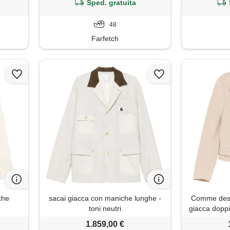
neutri
Sped. gratuita
48
Farfetch
che
sacai giacca con maniche lunghe -
Comme des
toni neutri
giacca doppio
1.859,00 €