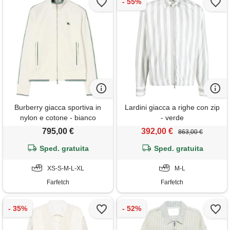
Burberry giacca sportiva in
Lardini giacca a righe con zip
nylon e cotone - bianco
- verde
795,00 €
392,00 €
863,00 €
Sped. gratuita
Sped. gratuita
XS-S-M-L-XL
M-L
Farfetch
Farfetch