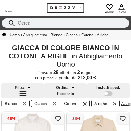
Menu
Wishlist
Accedi
›
›
›
›
›
›
Uomo
Abbigliamento
Bianco
Giacca
Cotone
A righe
GIACCA DI COLORE BIANCO IN
COTONE A RIGHE
in Abbigliamento
Uomo
28
2
Trovate
offerte in
negozi
212,00 €
con prezzi a partire da
Filtra
Ordina
Includi sped.
Popolarità
Bianco
Giacca
Cotone
A righe
Azzera