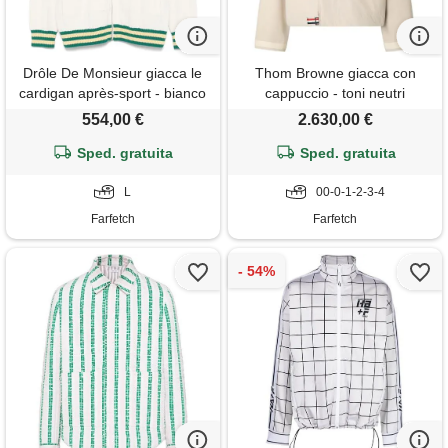
Drôle De Monsieur giacca le
Thom Browne giacca con
cardigan après-sport - bianco
cappuccio - toni neutri
554,00 €
2.630,00 €
Sped. gratuita
Sped. gratuita
L
00-0-1-2-3-4
Farfetch
Farfetch