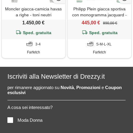
Moncler giacca-camicia havas
Philipp Plein giacca sportiva
a righe - toni neutri
con monogramma jacquard -
bianco
1.450,00 €
445,00 €
890,00 €
Sped. gratuita
Sped. gratuita
3-4
S-M-L-XL
Farfetch
Farfetch
Iscriviti alla Newsletter di Drezzy.it
per rimanere aggiornato su
Novità
,
Promozioni
e
Coupon
esclusivi
A cosa sei interessato?
Moda Donna