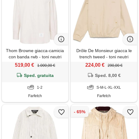
Thom Browne giacca-camicia
Drôle De Monsieur giacca le
con banda rwb - toni neutri
trench tweed - toni neutri
519,00 €
224,00 €
1.000,00 €
290,00 €
Sped. gratuita
Sped. 8,00 €
1-2
S-M-L-XL-XXL
Farfetch
Farfetch