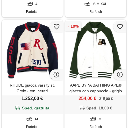
4
S-M-XXL
Farfetch
Farfetch
RHUDE giacca varsity st.
AAPE BY *A BATHING APE®
Croix - toni neutri
giacca con cappuccio - grigio
1.252,00 €
254,00 €
315,00 €
Sped. gratuita
Sped. 18,00 €
M
M
Farfetch
Farfetch