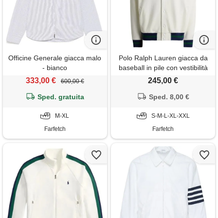
Officine Generale giacca malo
Polo Ralph Lauren giacca da
- bianco
baseball in pile con vestibilità
comoda - bianco
333,00 €
245,00 €
600,00 €
Sped. gratuita
Sped. 8,00 €
M-XL
S-M-L-XL-XXL
Farfetch
Farfetch