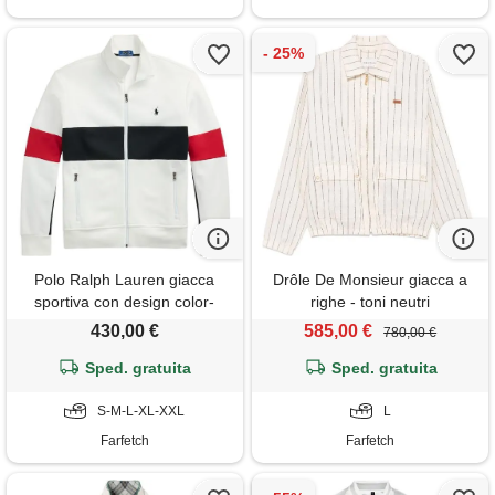
Polo Ralph Lauren giacca
Drôle De Monsieur giacca a
sportiva con design color-
righe - toni neutri
block e zip - toni neutri
430,00 €
585,00 €
780,00 €
Sped. gratuita
Sped. gratuita
S-M-L-XL-XXL
L
Farfetch
Farfetch