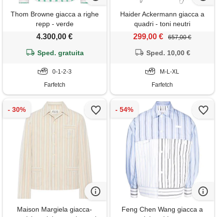
Thom Browne giacca a righe
Haider Ackermann giacca a
repp - verde
quadri - toni neutri
4.300,00 €
299,00 €
657,00 €
Sped. gratuita
Sped. 10,00 €
0-1-2-3
M-L-XL
Farfetch
Farfetch
Maison Margiela giacca-
Feng Chen Wang giacca a