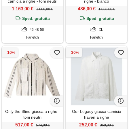
camicia a righe - toni neutri
righe - bianco
1.163,00 €
486,00 €
1.660,00 €
1.068,00 €
Sped. gratuita
Sped. gratuita
46-48-50
XL
Farfetch
Farfetch
Only the Blind giacca a righe -
Our Legacy giacca camicia
toni neutri
haven a righe
517,00 €
252,00 €
574,00 €
360,00 €