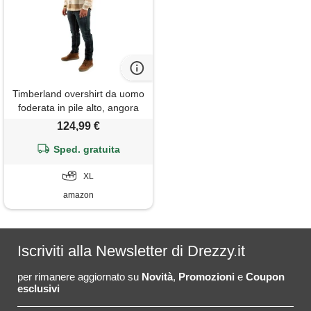
Timberland overshirt da uomo
foderata in pile alto, angora
yd, xl
124,99 €
Sped. gratuita
XL
amazon
Iscriviti alla Newsletter di Drezzy.it
per rimanere aggiornato su
Novità
,
Promozioni
e
Coupon
esclusivi