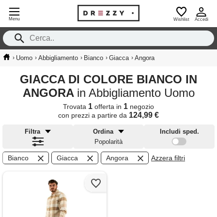
Menu
Wishlist
Accedi
›
›
›
›
›
Uomo
Abbigliamento
Bianco
Giacca
Angora
GIACCA DI COLORE BIANCO IN
ANGORA
in Abbigliamento Uomo
1
1
Trovata
offerta in
negozio
124,99 €
con prezzi a partire da
Filtra
Ordina
Includi sped.
Popolarità
Bianco
Giacca
Angora
Azzera filtri