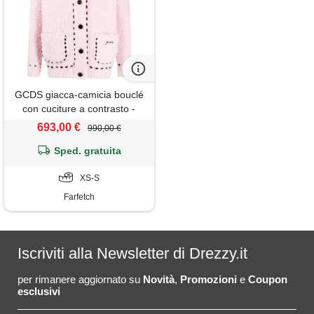
GCDS giacca-camicia bouclé
con cuciture a contrasto -
rosa
693,00 €
990,00 €
Sped. gratuita
XS-S
Farfetch
Iscriviti alla Newsletter di Drezzy.it
per rimanere aggiornato su
Novità
,
Promozioni
e
Coupon
esclusivi