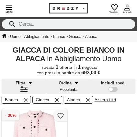
Menu
Wishlist
Accedi
›
›
›
›
›
Uomo
Abbigliamento
Bianco
Giacca
Alpaca
GIACCA DI COLORE BIANCO IN
ALPACA
in Abbigliamento Uomo
1
1
Trovata
offerta in
negozio
693,00 €
con prezzi a partire da
Filtra
Ordina
Includi sped.
Popolarità
Bianco
Giacca
Alpaca
Azzera filtri