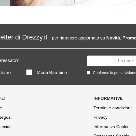
letter di Drezzy.it
per rimanere aggiornato su
Novità
,
Promo
teressato?
Uomo
Moda Bambino
Confermo la presa visione
e
Termini e condizioni
 Negozi
Privacy
peciali
Informativa Cookie
Preferenze Cookie