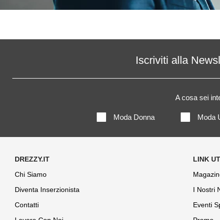
Iscriviti alla News
A cosa sei in
Moda Donna
Moda 
Chi Siamo
Magazin
Diventa Inserzionista
I Nostri
Contatti
Eventi S
Lavora Con Noi
Promo