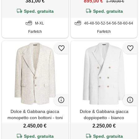
381,00 €
895,00 €
1.790,00 €
Sped. gratuita
Sped. gratuita
M-XL
46-48-50-52-54-56-58-60-64
Farfetch
Farfetch
Dolce & Gabbana giacca
Dolce & Gabbana giacca
monopetto con bottoni - toni
doppiopetto - bianco
neutri
2.450,00 €
2.250,00 €
Sped. gratuita
Sped. gratuita