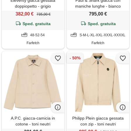
Eleventy giacca gessata
Paul & Shark giacca con
doppiopetto - grigio
maniche lunghe - bianco
382,00 €
795,00 €
735,00 €
Sped. gratuita
Sped. gratuita
48-52-54
S-M-L-XL-XXL-XXXL-XXXXL
Farfetch
Farfetch
A.P.C. giacca-camicia in
Philipp Plein giacca gessata
cotone - toni neutri
con zip - toni neutri