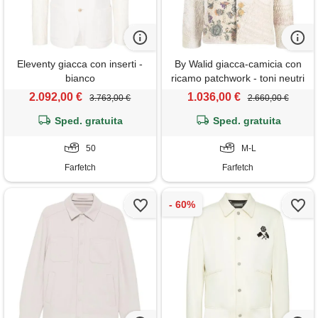
Eleventy giacca con inserti -
By Walid giacca-camicia con
bianco
ricamo patchwork - toni neutri
2.092,00 €
1.036,00 €
3.763,00 €
2.660,00 €
Sped. gratuita
Sped. gratuita
50
M-L
Farfetch
Farfetch