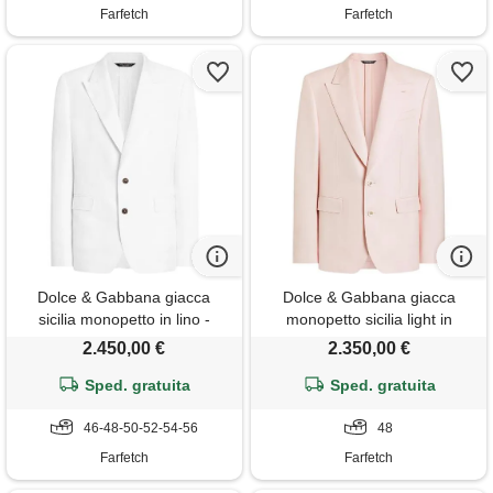
Farfetch
Farfetch
Dolce & Gabbana giacca
Dolce & Gabbana giacca
sicilia monopetto in lino -
monopetto sicilia light in
bianco
viscosa - rosa
2.450,00 €
2.350,00 €
Sped. gratuita
Sped. gratuita
46-48-50-52-54-56
48
Farfetch
Farfetch