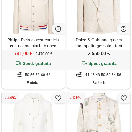
Philipp Plein giacca-camicia
Dolce & Gabbana giacca
con ricamo skull - bianco
monopetto gessato - toni
neutri
741,00 €
2.550,00 €
2.470,00 €
Sped. gratuita
Sped. gratuita
50-56-58-60-62
44-46-48-50-52-54-56
Farfetch
Farfetch