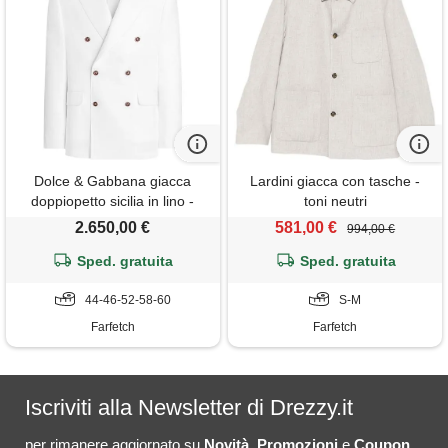
Dolce & Gabbana giacca
Lardini giacca con tasche -
doppiopetto sicilia in lino -
toni neutri
bianco
2.650,00 €
581,00 €
994,00 €
Sped. gratuita
Sped. gratuita
44-46-52-58-60
S-M
Farfetch
Farfetch
Iscriviti alla Newsletter di Drezzy.it
per rimanere aggiornato su
Novità
,
Promozioni
e
Coupon