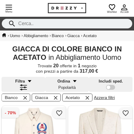
Menu
Wishlist
Accedi
›
›
›
›
›
Uomo
Abbigliamento
Bianco
Giacca
Acetato
GIACCA DI COLORE BIANCO IN
ACETATO
in Abbigliamento Uomo
20
1
Trovate
offerte in
negozio
317,00 €
con prezzi a partire da
Filtra
Ordina
Includi sped.
Popolarità
Bianco
Giacca
Acetato
Azzera filtri