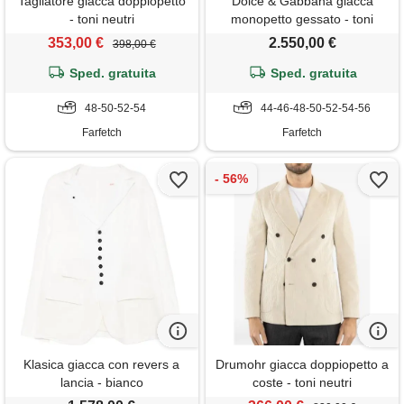
Tagliatore giacca doppiopetto
Dolce & Gabbana giacca
- toni neutri
monopetto gessato - toni
neutri
353,00 €
2.550,00 €
398,00 €
Sped. gratuita
Sped. gratuita
48-50-52-54
44-46-48-50-52-54-56
Farfetch
Farfetch
Klasica giacca con revers a
Drumohr giacca doppiopetto a
lancia - bianco
coste - toni neutri