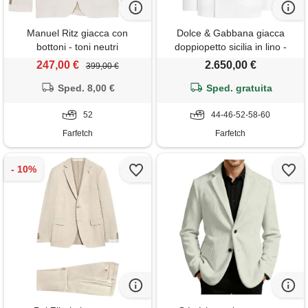
Manuel Ritz giacca con
Dolce & Gabbana giacca
bottoni - toni neutri
doppiopetto sicilia in lino -
bianco
247,00 €
2.650,00 €
399,00 €
Sped. 8,00 €
Sped. gratuita
52
44-46-52-58-60
Farfetch
Farfetch