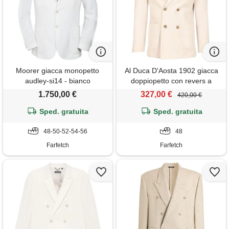
Moorer giacca monopetto
Al Duca D'Aosta 1902 giacca
audley-si14 - bianco
doppiopetto con revers a
lancia - toni neutri
1.750,00 €
327,00 €
420,00 €
Sped. gratuita
Sped. gratuita
48-50-52-54-56
48
Farfetch
Farfetch