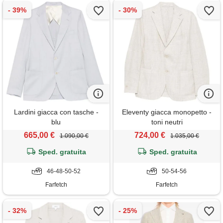
Lardini giacca con tasche -
Eleventy giacca monopetto -
blu
toni neutri
665,00 €
724,00 €
1.090,00 €
1.035,00 €
Sped. gratuita
Sped. gratuita
46-48-50-52
50-54-56
Farfetch
Farfetch