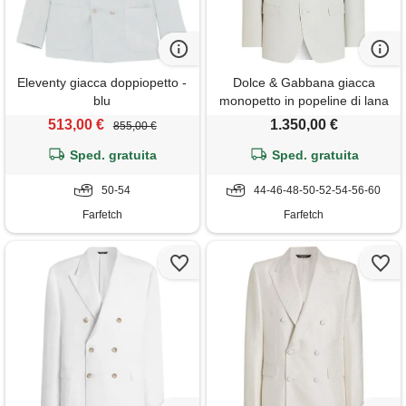
Eleventy giacca doppiopetto -
Dolce & Gabbana giacca
blu
monopetto in popeline di lana
- toni neutri
513,00 €
1.350,00 €
855,00 €
Sped. gratuita
Sped. gratuita
50-54
44-46-48-50-52-54-56-60
Farfetch
Farfetch