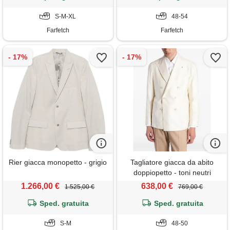
S-M-XL
48-54
Farfetch
Farfetch
Rier giacca monopetto - grigio
Tagliatore giacca da abito
doppiopetto - toni neutri
1.266,00 €
638,00 €
1.525,00 €
769,00 €
Sped. gratuita
Sped. gratuita
S-M
48-50