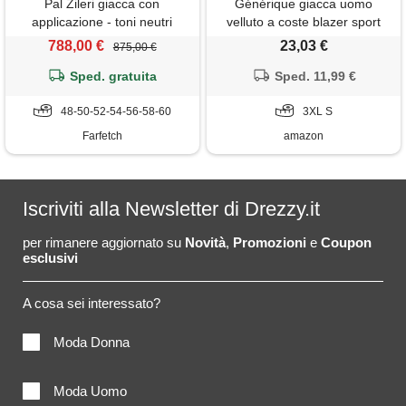
Pal Zileri giacca con
Générique giacca uomo
applicazione - toni neutri
velluto a coste blazer sport
due bottoni asciutto casual
788,00 €
23,03 €
875,00 €
cappotto sarto casual giacca
Sped. gratuita
costume chic gilet da sera
Sped. 11,99 €
elegante giacche ufficio
48-50-52-54-56-58-60
autunno inverno moda, beige,
3XL S
s
Farfetch
amazon
Iscriviti alla Newsletter di Drezzy.it
per rimanere aggiornato su
Novità
,
Promozioni
e
Coupon
esclusivi
A cosa sei interessato?
Moda Donna
Moda Uomo