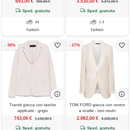
693,00 €
3.530,00 €
990,00 €
5.371,00 €
Sped. gratuita
Sped. gratuita
44
1-3
Farfetch
Farfetch
Transit giacca con tasche
TOM FORD giacca con revers
applicate - grigio
a scialle - toni neutri
743,00 €
2.982,00 €
1.190,00 €
4.100,00 €
Sped. gratuita
Sped. gratuita