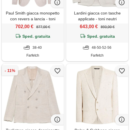
Paul Smith giacca monopetto
Lardini giacca con tasche
con revers a lancia - toni
applicate - toni neutri
neutri
702,00 €
643,00 €
877,00 €
893,00 €
Sped. gratuita
Sped. gratuita
38-40
48-50-52-56
Farfetch
Farfetch