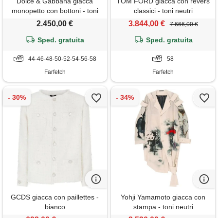
Dolce & Gabbana giacca
TOM FORD giacca con revers
monopetto con bottoni - toni
classici - toni neutri
neutri
2.450,00 €
3.844,00 €
7.666,00 €
Sped. gratuita
Sped. gratuita
44-46-48-50-52-54-56-58
58
Farfetch
Farfetch
GCDS giacca con paillettes -
Yohji Yamamoto giacca con
bianco
stampa - toni neutri