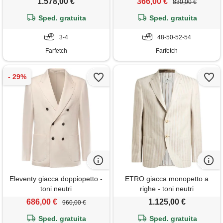
1.578,00 €
366,00 €
830,00 €
Sped. gratuita
Sped. gratuita
3-4
48-50-52-54
Farfetch
Farfetch
Eleventy giacca doppiopetto -
ETRO giacca monopetto a
toni neutri
righe - toni neutri
686,00 €
1.125,00 €
960,00 €
Sped. gratuita
Sped. gratuita