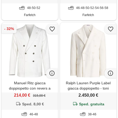
48-50-52
46-48-50-52-54-56-58
Farfetch
Farfetch
Manuel Ritz giacca
Ralph Lauren Purple Label
doppiopetto con revers a
giacca doppiopetto - toni
lancia - bianco
neutri
214,00 €
2.450,00 €
315,00 €
Sped. 8,00 €
Sped. gratuita
46-48
38-46