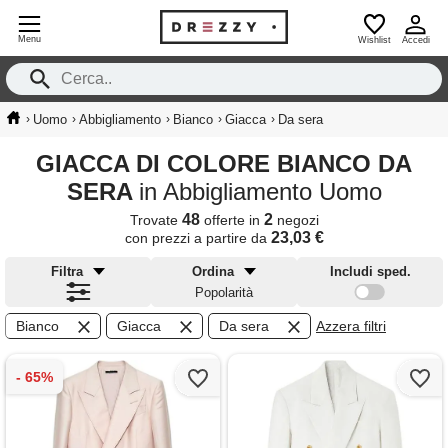
Menu
Wishlist
Accedi
›
›
›
›
›
Uomo
Abbigliamento
Bianco
Giacca
Da sera
GIACCA DI COLORE BIANCO DA
SERA
in Abbigliamento Uomo
48
2
Trovate
offerte in
negozi
23,03 €
con prezzi a partire da
Filtra
Ordina
Includi sped.
Popolarità
Bianco
Giacca
Da sera
Azzera filtri