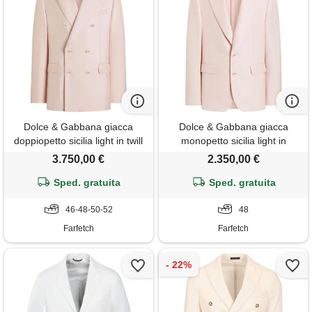
Dolce & Gabbana giacca
Dolce & Gabbana giacca
doppiopetto sicilia light in twill
monopetto sicilia light in
di seta - rosa
viscosa - rosa
3.750,00 €
2.350,00 €
Sped. gratuita
Sped. gratuita
46-48-50-52
48
Farfetch
Farfetch